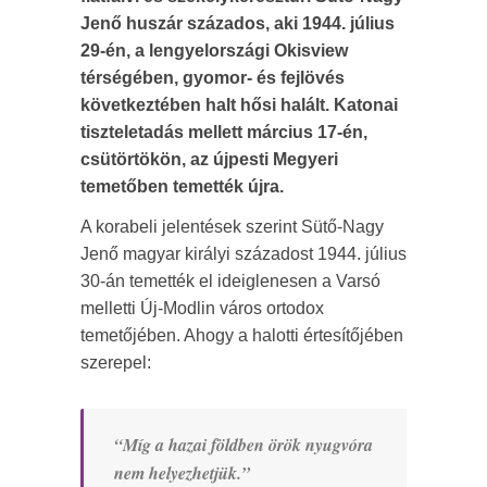
Jenő huszár százados, aki 1944. július
29-én, a lengyelországi Okisview
térségében, gyomor- és fejlövés
következtében halt hősi halált. Katonai
tiszteletadás mellett március 17-én,
csütörtökön, az újpesti Megyeri
temetőben temették újra.
A korabeli jelentések szerint Sütő-Nagy
Jenő magyar királyi századost 1944. július
30-án temették el ideiglenesen a Varsó
melletti Új-Modlin város ortodox
temetőjében. Ahogy a halotti értesítőjében
szerepel:
“Míg a hazai földben örök nyugvóra
nem helyezhetjük.”