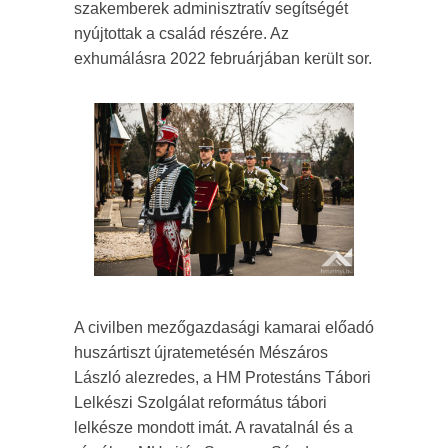
szakemberek adminisztratív segítségét
nyújtottak a család részére. Az
exhumálásra 2022 februárjában került sor.
A civilben mezőgazdasági kamarai előadó
huszártiszt újratemetésén Mészáros
László alezredes, a HM Protestáns Tábori
Lelkészi Szolgálat református tábori
lelkésze mondott imát. A ravatalnál és a