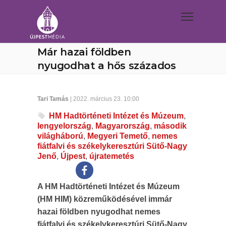
Már hazai földben
nyugodhat a hős százados
Tari Tamás
| 2022. március 23. 10:00
HM Hadtörténeti Intézet és Múzeum
,
lengyelország
,
Magyarország
,
második
világháború
,
Megyeri Temető
,
nemes
fiátfalvi és székelykeresztúri Sütő-Nagy
Jenő
,
Újpest
,
újratemetés
A HM Hadtörténeti Intézet és Múzeum
(HM HIM) közreműködésével immár
hazai földben nyugodhat nemes
fiátfalvi és székelykeresztúri Sütő-Nagy