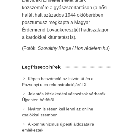
Délvidéki Emlékérmeket tették
közszemlére a gyászszertartáson (a hősi
halált halt százados 1944 októberében
posztumusz megkapta a Magyar
Érdemrend Lovagkeresztjét hadiszalagon
a kardokkal kitüntetést is).
(Fotók:
Szováthy Kinga / Honvédelem.hu
)
Legfrissebb hírek
Képes beszámoló az István út és a
Pozsonyi utca rekonstrukciójáról X.
Jelentős közlekedési változások várhatók
Újpesten hétfőtől
Nyáron is résen kell lenni az online
csalókkal szemben
A kommunizmus újpesti áldozataira
emlékeztek