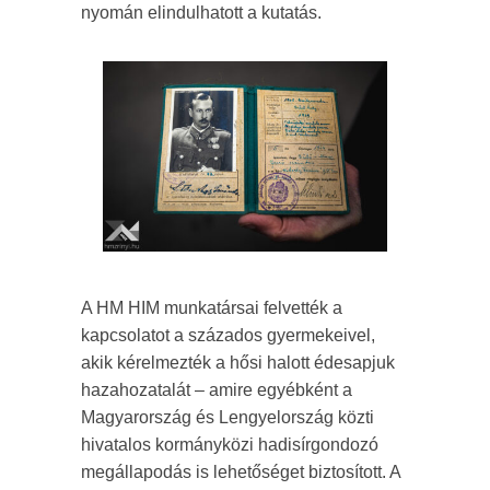
nyomán elindulhatott a kutatás.
A HM HIM munkatársai felvették a
kapcsolatot a százados gyermekeivel,
akik kérelmezték a hősi halott édesapjuk
hazahozatalát – amire egyébként a
Magyarország és Lengyelország közti
hivatalos kormányközi hadisírgondozó
megállapodás is lehetőséget biztosított. A