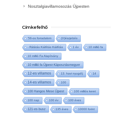
Nosztalgiavillamosozás Újpesten
Címkefelhő
'56-os forradalom
(V)észjelzés
- Rálátás Kiállítás Kiállítás
1 év
10 millió fa
10 millió Fa Alapítvány
10 millió fa Újpest-Káposztásmegyer
12-es villamos
13. havi nyugdíj
14
14-es villamos
100
100 Hangos Mese Újpest
100 milliós keret
100 nap
100 év
100 éves
121-es busz
135 éves
10000 forint