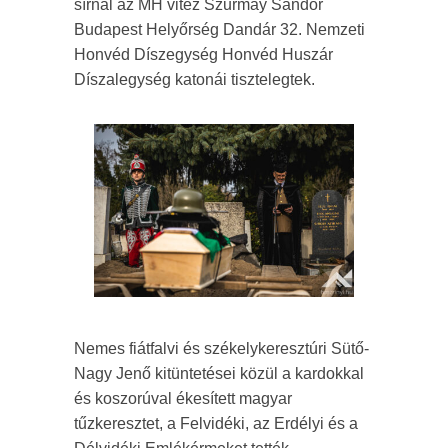
sírnál az MH vitéz Szurmay Sándor
Budapest Helyőrség Dandár 32. Nemzeti
Honvéd Díszegység Honvéd Huszár
Díszalegység katonái tisztelegtek.
Nemes fiátfalvi és székelykeresztúri Sütő-
Nagy Jenő kitüntetései közül a kardokkal
és koszorúval ékesített magyar
tűzkeresztet, a Felvidéki, az Erdélyi és a