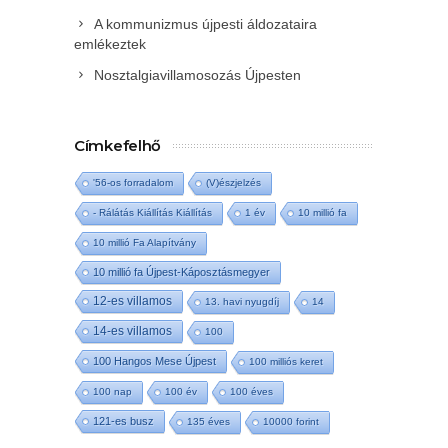
A kommunizmus újpesti áldozataira
emlékeztek
Nosztalgiavillamosozás Újpesten
Címkefelhő
'56-os forradalom
(V)észjelzés
- Rálátás Kiállítás Kiállítás
1 év
10 millió fa
10 millió Fa Alapítvány
10 millió fa Újpest-Káposztásmegyer
12-es villamos
13. havi nyugdíj
14
14-es villamos
100
100 Hangos Mese Újpest
100 milliós keret
100 nap
100 év
100 éves
121-es busz
135 éves
10000 forint