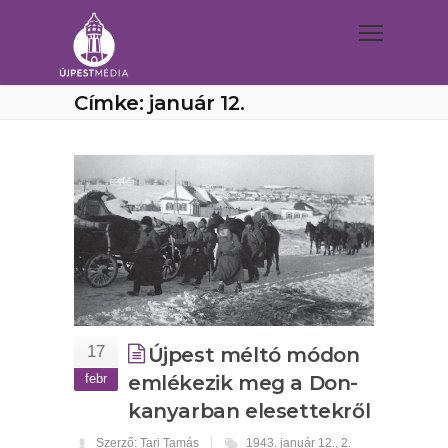
Címke: január 12.
17
Újpest méltó módon
febr
emlékezik meg a Don-
kanyarban elesettekről
Szerző: Tari Tamás
1943. január 12.
,
2.