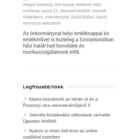
magyar hadsereg
,
Don-kanyar
,
emlékmű
,
helyi
emléknap
,
január 12.
,
képviselő-testület
,
második
világháború
,
önkorményzat
,
Szabó Balázs
,
Újpest
,
voronyezsi katasztrófa
Az önkormányzat helyi emléknappal és
emlékművel is tiszteleg a Szovjetunióban
hősi halált halt honvédek és
munkaszolgálatosok előtt.
Legfrissebb hírek
Képes beszámoló az István út és a
Pozsonyi utca rekonstrukciójáról X.
Jelentős közlekedési változások várhatók
Újpesten hétfőtől
Nyáron is résen kell lenni az online
csalókkal szemben