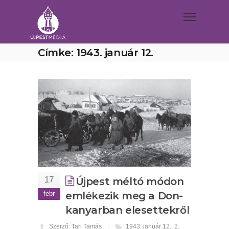
Címke: 1943. január 12.
17
Újpest méltó módon
febr
emlékezik meg a Don-
kanyarban elesettekről
Szerző: Tari Tamás
1943. január 12.
,
2.