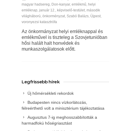
magyar hadsereg
,
Don-kanyar
,
emlékmű
,
helyi
emléknap
,
január 12.
,
képviselő-testület
,
második
világháború
,
önkorményzat
,
Szabó Balázs
,
Újpest
,
voronyezsi katasztrófa
Az önkormányzat helyi emléknappal és
emlékművel is tiszteleg a Szovjetunióban
hősi halált halt honvédek és
munkaszolgálatosok előtt.
Legfrissebb hírek
Új hőmérsékleti rekordok
Budapesten nincs vízkorlátozás,
félreérthető volt a minisztérium tájékoztatása
Augusztus 7-ig meghosszabbították a
harmadfokú hőségriasztást