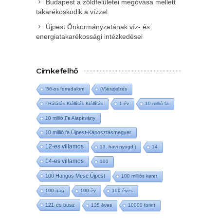
Budapest a zöldfelületei megóvása mellett
takarékoskodik a vízzel
Újpest Önkormányzatának víz- és
energiatakarékossági intézkedései
Címkefelhő
'56-os forradalom
(V)észjelzés
- Rálátás Kiállítás Kiállítás
1 év
10 millió fa
10 millió Fa Alapítvány
10 millió fa Újpest-Káposztásmegyer
12-es villamos
13. havi nyugdíj
14
14-es villamos
100
100 Hangos Mese Újpest
100 milliós keret
100 nap
100 év
100 éves
121-es busz
135 éves
10000 forint