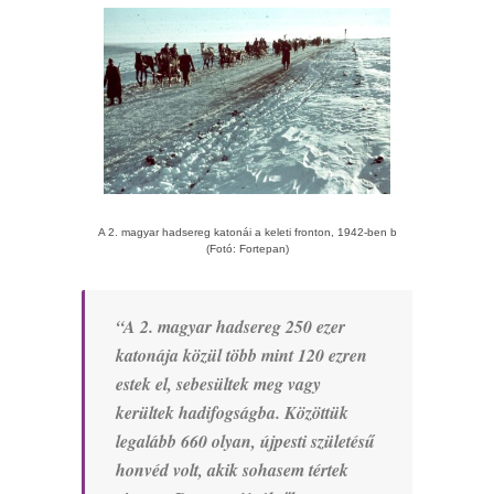
A 2. magyar hadsereg katonái a keleti fronton, 1942-ben b
(Fotó: Fortepan)
“A 2. magyar hadsereg 250 ezer
katonája közül több mint 120 ezren
estek el, sebesültek meg vagy
kerültek hadifogságba. Közöttük
legalább 660 olyan, újpesti születésű
honvéd volt, akik sohasem tértek