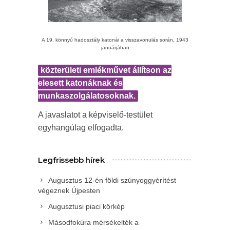
A 19. könnyű hadosztály katonái a visszavonulás során, 1943
januárjában
közterületi emlékművet állítson az
elesett katonáknak és
munkaszolgálatosoknak.
A javaslatot a képviselő-testület
egyhangúlag elfogadta.
Legfrissebb hírek
Augusztus 12-én földi szúnyoggyérítést
végeznek Újpesten
Augusztusi piaci körkép
Másodfokúra mérsékelték a