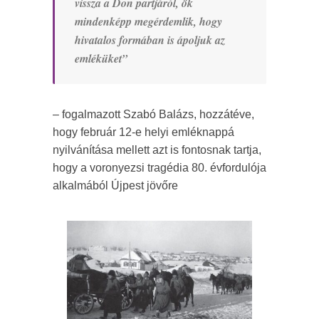
vissza a Don partjáról, ők
mindenképp megérdemlik, hogy
hivatalos formában is ápoljuk az
emléküket”
– fogalmazott Szabó Balázs, hozzátéve,
hogy február 12-e helyi emléknappá
nyilvánítása mellett azt is fontosnak tartja,
hogy a voronyezsi tragédia 80. évfordulója
alkalmából Újpest jövőre