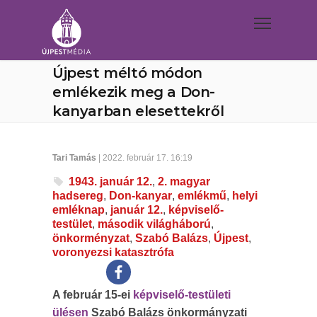
Újpest méltó módon
emlékezik meg a Don-
kanyarban elesettekről
Tari Tamás
| 2022. február 17. 16:19
1943. január 12.
,
2. magyar
hadsereg
,
Don-kanyar
,
emlékmű
,
helyi
emléknap
,
január 12.
,
képviselő-
testület
,
második világháború
,
önkorményzat
,
Szabó Balázs
,
Újpest
,
voronyezsi katasztrófa
A február 15-ei
képviselő-testületi
ülésen
Szabó Balázs önkormányzati