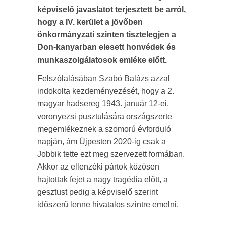
képviselő javaslatot terjesztett be arról,
hogy a IV. kerület a jövőben
önkormányzati szinten tisztelegjen a
Don-kanyarban elesett honvédek és
munkaszolgálatosok emléke előtt.
Felszólalásában Szabó Balázs azzal
indokolta kezdeményezését, hogy a 2.
magyar hadsereg 1943. január 12-ei,
voronyezsi pusztulására országszerte
megemlékeznek a szomorú évforduló
napján, ám Újpesten 2020-ig csak a
Jobbik tette ezt meg szervezett formában.
Akkor az ellenzéki pártok közösen
hajtottak fejet a nagy tragédia előtt, a
gesztust pedig a képviselő szerint
időszerű lenne hivatalos szintre emelni.