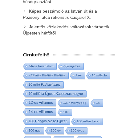
hőségriasztást
Képes beszámoló az István út és a
Pozsonyi utca rekonstrukciójáról X.
Jelentős közlekedési változások várhatók
Újpesten hétfőtől
Címkefelhő
'56-os forradalom
(V)észjelzés
- Rálátás Kiállítás Kiállítás
1 év
10 millió fa
10 millió Fa Alapítvány
10 millió fa Újpest-Káposztásmegyer
12-es villamos
13. havi nyugdíj
14
14-es villamos
100
100 Hangos Mese Újpest
100 milliós keret
100 nap
100 év
100 éves