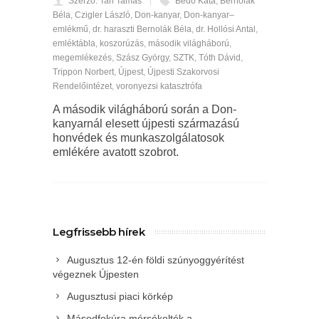
Szerző: Tari Tamás
Bedő Kata
,
Bernolák
Béla
,
Czigler László
,
Don-kanyar
,
Don-kanyar–
emlékmű
,
dr. haraszti Bernolák Béla
,
dr. Hollósi Antal
,
emléktábla
,
koszorúzás
,
második világháború
,
megemlékezés
,
Szász György
,
SZTK
,
Tóth Dávid
,
Trippon Norbert
,
Újpest
,
Újpesti Szakorvosi
Rendelőintézet
,
voronyezsi katasztrófa
A második világháború során a Don-
kanyarnál elesett újpesti származású
honvédek és munkaszolgálatosok
emlékére avatott szobrot.
Legfrissebb hírek
Augusztus 12-én földi szúnyoggyérítést
végeznek Újpesten
Augusztusi piaci körkép
Másodfokúra mérsékelték a