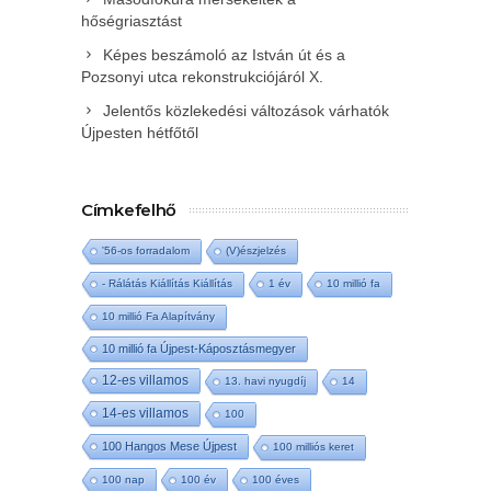
hőségriasztást
Képes beszámoló az István út és a
Pozsonyi utca rekonstrukciójáról X.
Jelentős közlekedési változások várhatók
Újpesten hétfőtől
Címkefelhő
'56-os forradalom
(V)észjelzés
- Rálátás Kiállítás Kiállítás
1 év
10 millió fa
10 millió Fa Alapítvány
10 millió fa Újpest-Káposztásmegyer
12-es villamos
13. havi nyugdíj
14
14-es villamos
100
100 Hangos Mese Újpest
100 milliós keret
100 nap
100 év
100 éves