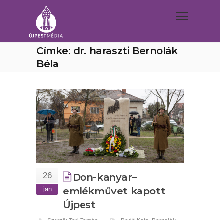
Címke: dr. haraszti Bernolák
Béla
26
Don-kanyar–
jan
emlékművet kapott
Újpest