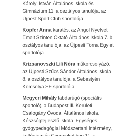
Károlyi István Általános Iskola és
Gimnázium 11. a osztályos tanulója, az
Újpest Sport Club sportolója.
Kopfer Anna
karatés, az Angol Nyelvet
Emelt Szinten Oktató Általános Iskola 7. b
osztályos tanulója, az Újpesti Torna Egylet
sportolója.
Krizsanovszki Lili Nóra
műkorcsolyázó,
az Újpesti Szűcs Sándor Általános Iskola
8. a osztályos tanulója, a Sebestyén
Korcsolya SE sportolója.
Megyeri Mihály
labdarúgó (speciális
sportoló), a Budapest III. Kerületi
Csalogány Óvoda, Általános Iskola,
Készségfejlesztő Iskola, Egységes
gyógypedagógiai Módszertani Intézmény,
kollégium és Gyermekotthon 11. c