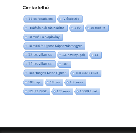
Címkefelhő
'56-os forradalom
(V)észjelzés
- Rálátás Kiállítás Kiállítás
1 év
10 millió fa
10 millió Fa Alapítvány
10 millió fa Újpest-Káposztásmegyer
12-es villamos
13. havi nyugdíj
14
14-es villamos
100
100 Hangos Mese Újpest
100 milliós keret
100 nap
100 év
100 éves
121-es busz
135 éves
10000 forint