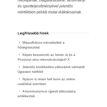
iskolájának, magatartásával, tanulmányi
és sportteljesítményével jelentős
mértékben példát mutat diáktársainak.
Legfrissebb hírek
Másodfokúra mérsékelték a
hőségriasztást
Képes beszámoló az István út és a
Pozsonyi utca rekonstrukciójáról X.
Jelentős közlekedési változások várhatók
Újpesten hétfőtől
Nyáron is résen kell lenni az online
csalókkal szemben
A kommunizmus újpesti áldozataira
emlékeztek