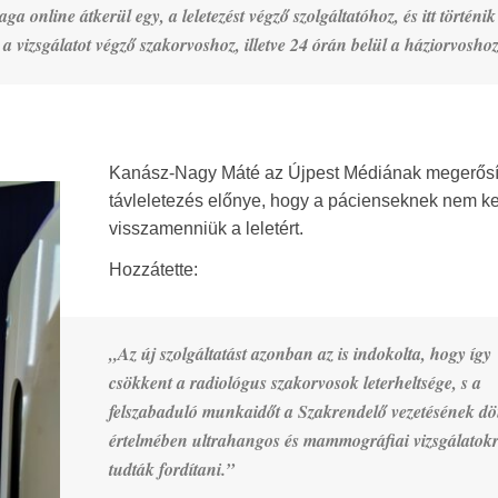
a online átkerül egy, a leletezést végző szolgáltatóhoz, és itt történik
k a vizsgálatot végző szakorvoshoz, illetve 24 órán belül a háziorvosho
Kanász-Nagy Máté az Újpest Médiának megerősít
távleletezés előnye, hogy a pácienseknek nem ke
visszamenniük a leletért.
Hozzátette:
„Az új szolgáltatást azonban az is indokolta, hogy így
csökkent a radiológus szakorvosok leterheltsége, s a
felszabaduló munkaidőt a Szakrendelő vezetésének dö
értelmében ultrahangos és mammográfiai vizsgálatok
tudták fordítani.”