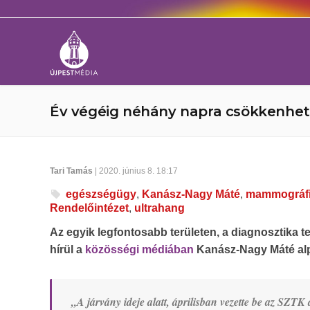
Év végéig néhány napra csökkenhet 
Tari Tamás
| 2020. június 8. 18:17
egészségügy
,
Kanász-Nagy Máté
,
mammográf
Rendelőintézet
,
ultrahang
Az egyik legfontosabb területen, a diagnosztika te
hírül a
közösségi médiában
Kanász-Nagy Máté alp
„A járvány ideje alatt, áprilisban vezette be az SZTK