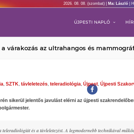
2026. 08. 08. (szombat) |
Ma: László
| 
ÚJPESTI NAPLÓ
HÍR
a várakozás az ultrahangos és mammográfi
ia
,
SZTK
,
távleletezés
,
teleradiológia
,
Újpest
,
Újpesti Szakor
rén sikerül jelentős javulást elérni az újpesti szakrendelőbe
olgármester.
 a teleradiológiát és a távleletezést. A legmodernebb technikával műkö