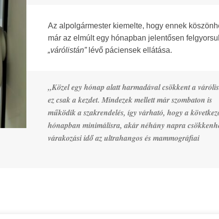
Az alpolgármester kiemelte, hogy ennek köszönh
már az elmúlt egy hónapban jelentősen felgyorsul
„várólistán”
lévő páciensek ellátása.
„Közel egy hónap alatt harmadával csökkent a várólist
ez csak a kezdet. Mindezek mellett már szombaton is
működik a szakrendelés, így várható, hogy a következ
hónapban minimálisra, akár néhány napra csökkenhe
várakozási idő az ultrahangos és mammográfiai