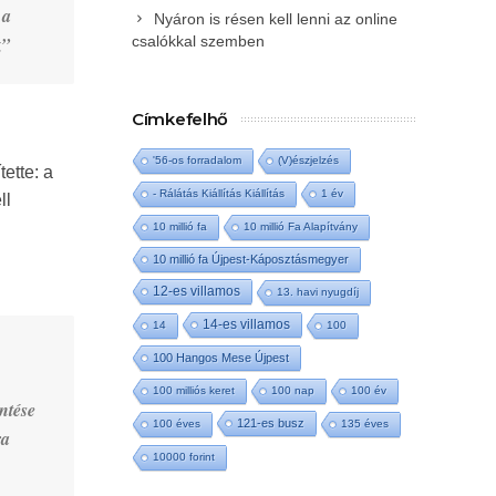
 a
Nyáron is résen kell lenni az online
z”
csalókkal szemben
Címkefelhő
'56-os forradalom
(V)észjelzés
ette: a
- Rálátás Kiállítás Kiállítás
1 év
ll
10 millió fa
10 millió Fa Alapítvány
10 millió fa Újpest-Káposztásmegyer
12-es villamos
13. havi nyugdíj
14-es villamos
14
100
100 Hangos Mese Újpest
100 milliós keret
100 nap
100 év
ntése
121-es busz
100 éves
135 éves
ra
10000 forint