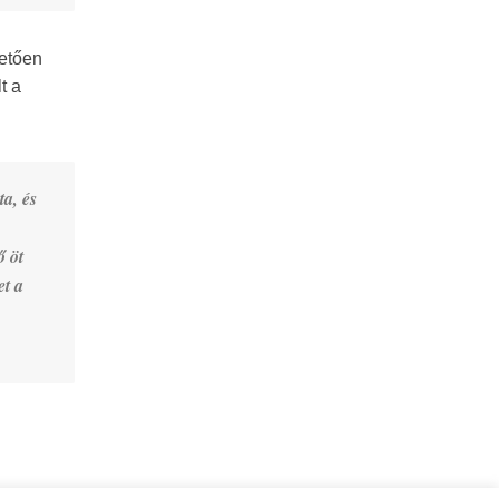
etően
t a
a, és
ő öt
t a