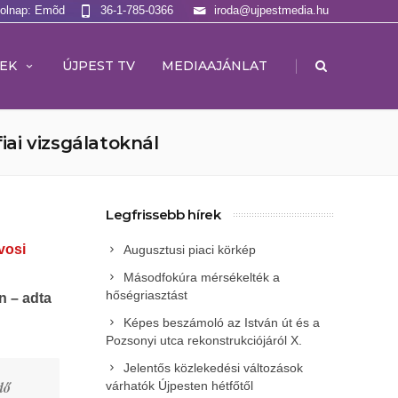
Holnap: Emõd
36-1-785-0366
iroda@ujpestmedia.hu
|
EK
ÚJPEST TV
MEDIAAJÁNLAT
ai vizsgálatoknál
Legfrissebb hírek
vosi
Augusztusi piaci körkép
Másodfokúra mérsékelték a
hőségriasztást
n – adta
Képes beszámoló az István út és a
Pozsonyi utca rekonstrukciójáról X.
Jelentős közlekedési változások
dő
várhatók Újpesten hétfőtől