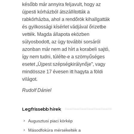
később már annyira feljavult, hogy az
újpesti kórházból átszállították a
rabkórházba, ahol a rendőrök kihallgatták
és gyilkossági kísérlet vádjával őrizetbe
vették. Magda állapota eközben
súlyosbodott, az ügy további sorsáról
azonban már nem ad hírt a korabeli sajtó,
így nem tudni, túlélte-e a szörnyűséges
esetet „Újpest szépségkirálynője”, vagy
mindössze 17 évesen itt hagyta a földi
világot.
Rudolf Dániel
Legfrissebb hírek
Augusztusi piaci körkép
Másodfokúra mérsékelték a