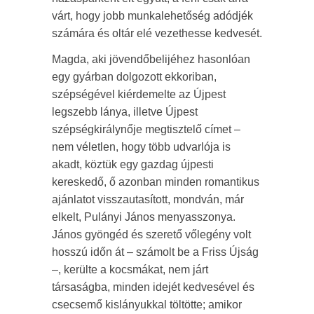
várt, hogy jobb munkalehetőség adódjék
számára és oltár elé vezethesse kedvesét.
Magda, aki jövendőbelijéhez hasonlóan
egy gyárban dolgozott ekkoriban,
szépségével kiérdemelte az Újpest
legszebb lánya, illetve Újpest
szépségkirálynője megtisztelő címet –
nem véletlen, hogy több udvarlója is
akadt, köztük egy gazdag újpesti
kereskedő, ő azonban minden romantikus
ajánlatot visszautasított, mondván, már
elkelt, Pulányi János menyasszonya.
János gyöngéd és szerető vőlegény volt
hosszú időn át – számolt be a Friss Újság
–, kerülte a kocsmákat, nem járt
társaságba, minden idejét kedvesével és
csecsemő kislányukkal töltötte; amikor