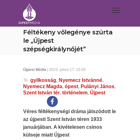
Féltékeny vőlegénye szúrta
le „Újpest
szépségkirálynőjét”
Újpest Média
| 2023. július 17. 15:00
gyilkosság
,
Nyemecz Istvánné
,
Nyemecz Magda
,
ópest
,
Pulányi János
,
Szent István tér
,
történelem
,
Újpest
Véres féltékenységi dráma játszódott le
az újpesti Szent István téren 1933
januárjában. A kivételesen csinos
külseje miatt Újpest