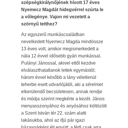
szépségkirálynőjének hívott 17 éves
Nyemecz Magdát hidegvérrel szúrta le
a vőlegénye. Vajon mi vezetett a
szörnyű tetthez?
Az egyszerű munkáscsaládban
nevelkedett Nyemecz Magda mindössze
13 éves volt, amikor megismerkedett a
nála 12 évvel idősebb gyári munkással,
Pulányi Jánossal, akivel ettől kezdve
elválaszthatatlanok lettek egymástól;
három évvel később a lány véletlenül
teherbe esett udvarlójától, aki a sérelmet
elkerülendő becsületesen, annak rendje
és módja szerint megkérte a kezét. János
menyasszonyához és anyósához költözött
a Szent István tér 22. szám alatti
lakásukba, ahol az ifjú pár igazi
házaspárként élt együtt; a férfi csak arra