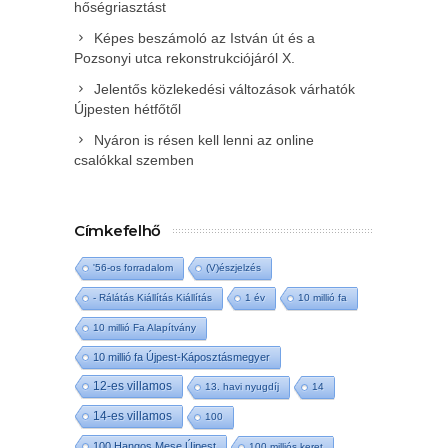
hőségriasztást
Képes beszámoló az István út és a
Pozsonyi utca rekonstrukciójáról X.
Jelentős közlekedési változások várhatók
Újpesten hétfőtől
Nyáron is résen kell lenni az online
csalókkal szemben
Címkefelhő
'56-os forradalom
(V)észjelzés
- Rálátás Kiállítás Kiállítás
1 év
10 millió fa
10 millió Fa Alapítvány
10 millió fa Újpest-Káposztásmegyer
12-es villamos
13. havi nyugdíj
14
14-es villamos
100
100 Hangos Mese Újpest
100 milliós keret