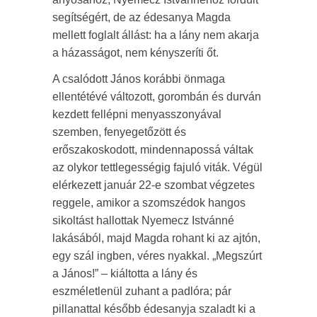
segítségért, de az édesanya Magda
mellett foglalt állást: ha a lány nem akarja
a házasságot, nem kényszeríti őt.
A csalódott János korábbi önmaga
ellentétévé változott, gorombán és durván
kezdett fellépni menyasszonyával
szemben, fenyegetőzött és
erőszakoskodott, mindennapossá váltak
az olykor tettlegességig fajuló viták. Végül
elérkezett január 22-e szombat végzetes
reggele, amikor a szomszédok hangos
sikoltást hallottak Nyemecz Istvánné
lakásából, majd Magda rohant ki az ajtón,
egy szál ingben, véres nyakkal. „Megszúrt
a János!” – kiáltotta a lány és
eszméletlenül zuhant a padlóra; pár
pillanattal később édesanyja szaladt ki a