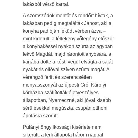
lakásból vérző karral.
A szomszédok mentőt és rendőrt hívtak, a
lakásban pedig megtalálták Jánost, aki a
konyha padlóján feküdt vérben ázva –
mint kiderült, a féltékeny vőlegény először
a konyhakéssel nyakon szúrta az ágyban
fekvő Magdát, majd rárontott anyósára, a
karjába döfte a kést, végül elvágta a saját
nyakát és ollóval szíven szúrta magát. A
vérengző férfit és szerencsétlen
menyasszonyát az újpesti Gróf Károlyi
kórházba szállították életveszélyes
állapotban, Nyemeczné, aki jóval kisebb
sérülésekkel megúszta, csupán otthoni
ápolásra szorult.
Pulányi öngyilkossági kísérlete nem
sikerült, a férfi állapota három nappal