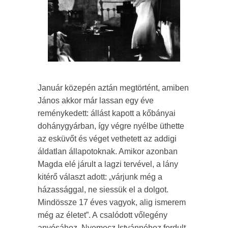
Január közepén aztán megtörtént, amiben
János akkor már lassan egy éve
reménykedett: állást kapott a kőbányai
dohánygyárban, így végre nyélbe üthette
az esküvőt és véget vethetett az addigi
áldatlan állapotoknak. Amikor azonban
Magda elé járult a lagzi tervével, a lány
kitérő választ adott: „várjunk még a
házassággal, ne siessük el a dolgot.
Mindössze 17 éves vagyok, alig ismerem
még az életet”. A csalódott vőlegény
anyósához, Nyemecz Istvánnéhoz fordult