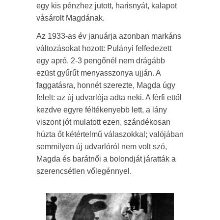
egy kis pénzhez jutott, harisnyát, kalapot
vásárolt Magdának.
Az 1933-as év januárja azonban markáns
változásokat hozott: Pulányi felfedezett
egy apró, 2-3 pengőnél nem drágább
ezüst gyűrűt menyasszonya ujján. A
faggatásra, honnét szerezte, Magda úgy
felelt: az új udvarlója adta neki. A férfi ettől
kezdve egyre féltékenyebb lett, a lány
viszont jót mulatott ezen, szándékosan
húzta őt kétértelmű válaszokkal; valójában
semmilyen új udvarlóról nem volt szó,
Magda és barátnői a bolondját járatták a
szerencsétlen vőlegénnyel.