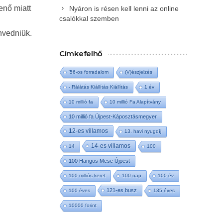
enő miatt
Nyáron is résen kell lenni az online
csalókkal szemben
nvedniük.
Címkefelhő
'56-os forradalom
(V)észjelzés
- Rálátás Kiállítás Kiállítás
1 év
10 millió fa
10 millió Fa Alapítvány
10 millió fa Újpest-Káposztásmegyer
12-es villamos
13. havi nyugdíj
14-es villamos
14
100
100 Hangos Mese Újpest
100 milliós keret
100 nap
100 év
121-es busz
100 éves
135 éves
10000 forint