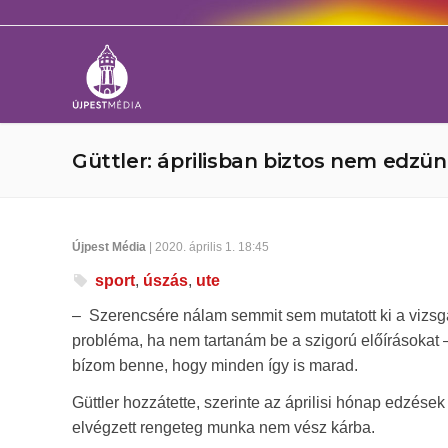
Güttler: áprilisban biztos nem edzü
Újpest Média
| 2020. április 1. 18:45
sport
,
úszás
,
ute
– Szerencsére nálam semmit sem mutatott ki a vizs
probléma, ha nem tartanám be a szigorú előírásokat 
bízom benne, hogy minden így is marad.
Güttler hozzátette, szerinte az áprilisi hónap edzése
elvégzett rengeteg munka nem vész kárba.