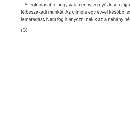
– A legfontosabb, hogy valamennyien győztesen jöjjün
félbeszakadt munkát. Az olimpia egy évvel később l
lemaradást. Nem fog hiányozni nekik az a néhány hét
(G)