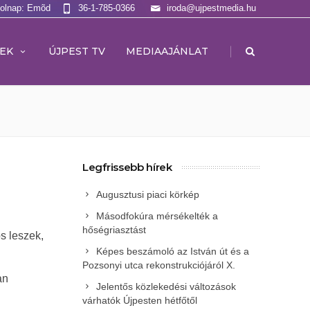
Holnap: Emõd
36-1-785-0366
iroda@ujpestmedia.hu
|
EK
ÚJPEST TV
MEDIAAJÁNLAT
Legfrissebb hírek
Augusztusi piaci körkép
Másodfokúra mérsékelték a
hőségriasztást
s leszek,
Képes beszámoló az István út és a
Pozsonyi utca rekonstrukciójáról X.
an
Jelentős közlekedési változások
várhatók Újpesten hétfőtől