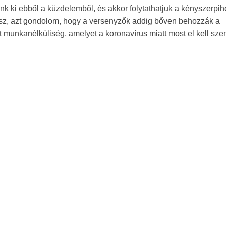
k ki ebből a küzdelemből, és akkor folytathatjuk a kényszerpih
esz, azt gondolom, hogy a versenyzők addig bőven behozzák a
 munkanélküliség, amelyet a koronavírus miatt most el kell sze