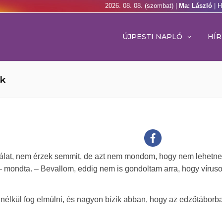
2026. 08. 08. (szombat) |
Ma: László
| 
ÚJPESTI NAPLÓ
HÍR
nk
gálat, nem érzek semmit, de azt nem mondom, hogy nem lehetne
– mondta. – Bevallom, eddig nem is gondoltam arra, hogy víruso
k nélkül fog elmúlni, és nagyon bízik abban, hogy az edzőtáborb