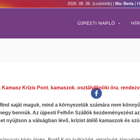
2026. 08. 06. (csütörtök) |
Ma: Berta
| H
ÚJPESTI NAPLÓ
HÍR
,
Kamasz Krízis Pont
,
kamaszok
,
osztályfőnöki óra
,
rendez
 Mind saját maguk, mind a környezetük számára nem könny
égbemegy bennük. Az újpesti Felhőn Szállók kezdeményezést az
éget nyújtson a válságban lévő, krízist átélő kamaszok és szü
nyzata hívta életre, Bedő Kata kultúráért, oktatásért, társadal