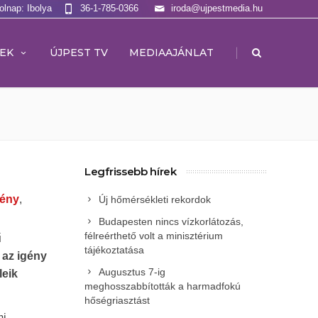
olnap: Ibolya
36-1-785-0366
iroda@ujpestmedia.hu
|
EK
ÚJPEST TV
MEDIAAJÁNLAT
Legfrissebb hírek
vény
,
Új hőmérsékleti rekordok
Budapesten nincs vízkorlátozás,
félreérthető volt a minisztérium
ű
tájékoztatása
 az igény
Augusztus 7-ig
leik
meghosszabbították a harmadfokú
hőségriasztást
mi