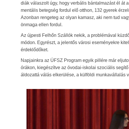
diák válaszolt úgy, hogy verbális bántalmazást él át
mentális betegség fordul elő otthon, 132 gyerek érze
Azonban rengeteg az olyan kamasz, aki nem tud vag
önmaga ellen fordul.
Az újpesti Felhőn Szállók nekik, a problémával küzd
módon. Egyrészt, a jelentős városi eseményekre kitel
érdeklődőket.
Napjainkra az ÚFSZ Program egyik pillére már eljutott
órákon, kiegészítve az óvodai-iskolai szociális segí
áldozattá válás elkerülése, a külföldi munkavállalás v