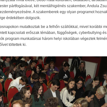
mester pártfogásával, két mentálhigiénés szakember, Andula Zs
y kezdeményezésére. A szakemberek egy olyan programot hoznak
sége érdekében dolgozik.
árosnapokon mutatkoztak be a felhőn szállókkal, mivel korábbi 
rintett kapcsolati erőszak témában, függőségek, cyberbullying é
ók program munkatársai három helyi iskolában végeztek felmé
et töltettek ki.