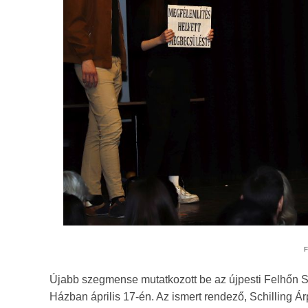
F
Újabb szegmense mutatkozott be az újpesti Felhőn Szá
Házban április 17-én. Az ismert rendező, Schilling 