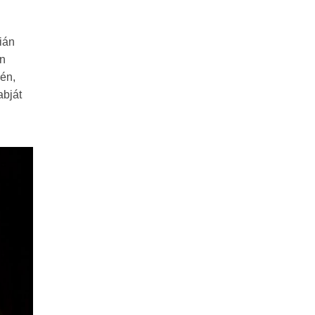
ián
en
-én,
abját