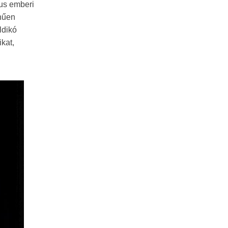
kus emberi
 hűen
ldikó
kat,