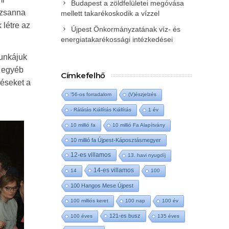
Budapest a zöldfelületei megóvása
uzsanna
mellett takarékoskodik a vízzel
 létre az
Újpest Önkormányzatának víz- és
energiatakarékossági intézkedései
munkájuk
s egyéb
Címkefelhő
réseket a
'56-os forradalom
(V)észjelzés
- Rálátás Kiállítás Kiállítás
1 év
10 millió fa
10 millió Fa Alapítvány
10 millió fa Újpest-Káposztásmegyer
12-es villamos
13. havi nyugdíj
14-es villamos
14
100
100 Hangos Mese Újpest
100 milliós keret
100 nap
100 év
121-es busz
100 éves
135 éves