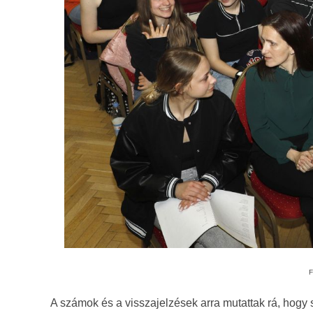
F
A számok és a visszajelzések arra mutattak rá, hogy 