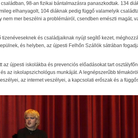
 a családban, 98-an fizikai bántalmazásra panaszkodtak. 134 diá
lmileg elhanyagolt, 104 diáknak pedig függő valamelyik családt
y nem mer beszélni a problémáiról, csendben emészti magát, v
ő tizenéveseknek és családjaiknak nyújt segítő kezet, méghozzá
epülnek, és helyben, az újpesti Felhőn Szállók sátrában fogadj
 az újpesti iskolákba és prevenciós előadásokat tart osztályfőn
tő és az iskolapszichológus munkáját. A legnépszerűbb témakörö
eszélyei, az internet veszélyei, a kapcsolati erőszak és a függő