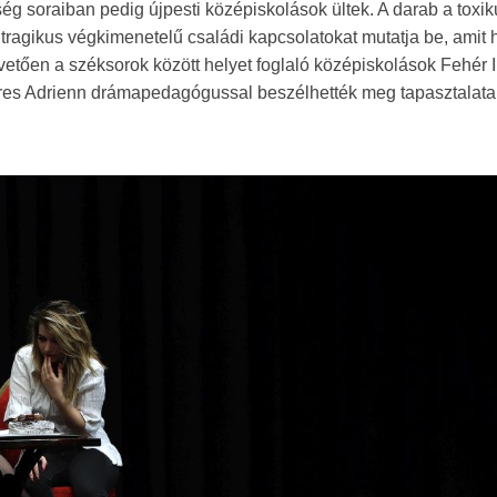
ség soraiban pedig újpesti középiskolások ültek. A darab a toxi
a tragikus végkimenetelű családi kapcsolatokat mutatja be, amit
vetően a széksorok között helyet foglaló középiskolások Fehér I
res Adrienn drámapedagógussal beszélhették meg tapasztalatai