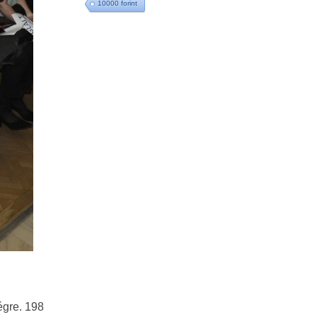
10000 forint
égre. 198