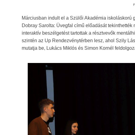
F
Márciusban indult el a Szülői Akadémia iskoláskorú 
Dobray Sarolta: Üvegfal című előadását tekinthették
interaktív beszélgetést tartottak a résztvevők ment
szintén az Up Rendezvénytérben lesz, ahol Szily Lás
mutatja be, Lukács Miklós és Simon Kornél feldolgo