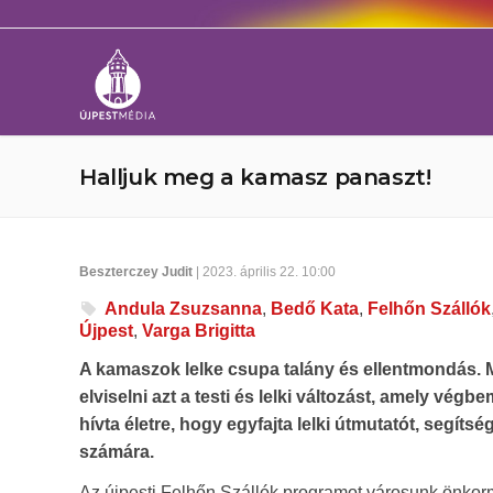
Halljuk meg a kamasz panaszt!
Beszterczey Judit
| 2023. április 22. 10:00
Andula Zsuzsanna
,
Bedő Kata
,
Felhőn Szállók
Újpest
,
Varga Brigitta
A kamaszok lelke csupa talány és ellentmondás.
elviselni azt a testi és lelki változást, amely v
hívta életre, hogy egyfajta lelki útmutatót, segíts
számára.
Az újpesti Felhőn Szállók programot városunk önkormá