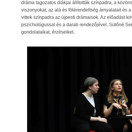
dráma tagozatos diákjai állították színpadra, a közön
viszonyokat, az alá és fölérendeltség árnyalatait és 
vittek színpadra az újpesti drámaisok. Az előadást kö
pszichológussal és a darab rendezőjével, Sütőné Se
gondolataikat, érzéseiket.