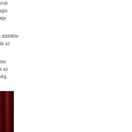
knál
agja.
agy
 többféle
ák az
öki
k az
ség.