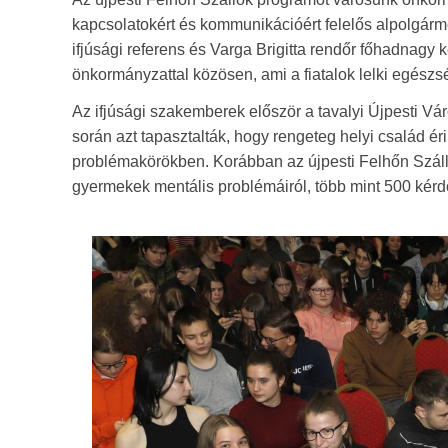
kapcsolatokért és kommunikációért felelős alpolgár
ifjúsági referens és Varga Brigitta rendőr főhadnag
önkormányzattal közösen, ami a fiatalok lelki egész
Az ifjúsági szakemberek először a tavalyi Újpesti V
során azt tapasztalták, hogy rengeteg helyi család é
problémakörökben. Korábban az újpesti Felhőn Száll
gyermekek mentális problémáiról, több mint 500 kérdőív