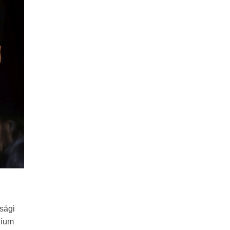
úsági
zium