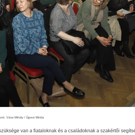
otó: Várai Mihály / Újpest Média
szüksége van a fiataloknak és a családoknak a szakértői segíts