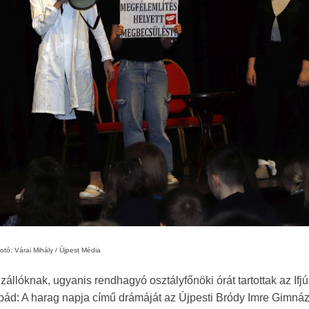
otó: Várai Mihály / Újpest Média
llóknak, ugyanis rendhagyó osztályfőnöki órát tartottak az Ifj
Árpád: A harag napja című drámáját az Újpesti Bródy Imre Gimná