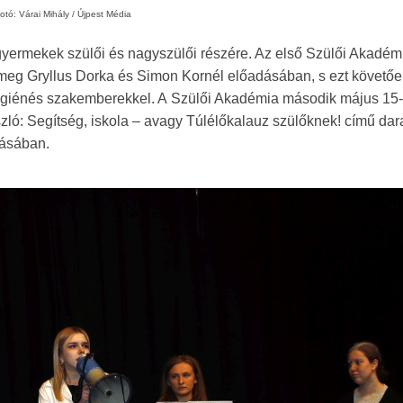
otó: Várai Mihály / Újpest Média
gyermekek szülői és nagyszülői részére. Az első Szülői Akadém
 meg Gryllus Dorka és Simon Kornél előadásában, s ezt követő
álhigiénés szakemberekkel. A Szülői Akadémia második május 15
zló: Segítség, iskola – avagy Túlélőkalauz szülőknek! című dar
zásában.