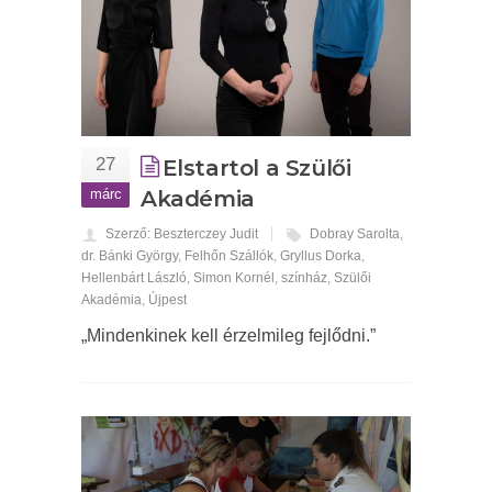
27
Elstartol a Szülői
márc
Akadémia
Szerző: Beszterczey Judit
Dobray Sarolta
,
dr. Bánki György
,
Felhőn Szállók
,
Gryllus Dorka
,
Hellenbárt László
,
Simon Kornél
,
színház
,
Szülői
Akadémia
,
Újpest
„Mindenkinek kell érzelmileg fejlődni.”