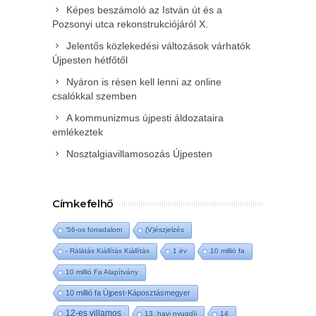
Képes beszámoló az István út és a
Pozsonyi utca rekonstrukciójáról X.
Jelentős közlekedési változások várhatók
Újpesten hétfőtől
Nyáron is résen kell lenni az online
csalókkal szemben
A kommunizmus újpesti áldozataira
emlékeztek
Nosztalgiavillamosozás Újpesten
Címkefelhő
'56-os forradalom
(V)észjelzés
- Rálátás Kiállítás Kiállítás
1 év
10 millió fa
10 millió Fa Alapítvány
10 millió fa Újpest-Káposztásmegyer
12-es villamos
13. havi nyugdíj
14