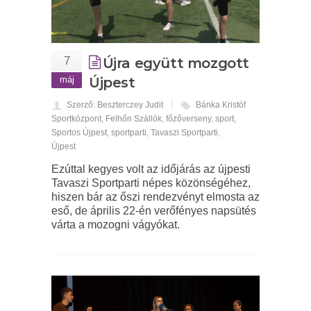
7
Újra együtt mozgott
máj
Újpest
Szerző: Beszterczey Judit
Bánka Kristóf
Sportközpont
,
Felhőn Szállók
,
főzőverseny
,
sport
,
Sportos Újpest
,
sportparti
,
Tavaszi Sportparti
,
Újpest
Ezúttal kegyes volt az időjárás az újpesti
Tavaszi Sportparti népes közönségéhez,
hiszen bár az őszi rendezvényt elmosta az
eső, de április 22-én verőfényes napsütés
várta a mozogni vágyókat.