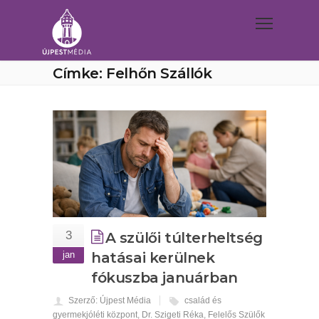
Címke: Felhőn Szállók
3
A szülői túlterheltség
jan
hatásai kerülnek
fókuszba januárban
Szerző: Újpest Média
család és
gyermekjóléti központ
,
Dr. Szigeti Réka
,
Felelős Szülők