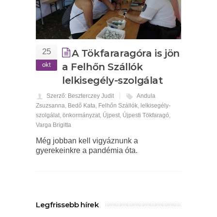
25
A Tökfararagóra is jön
okt
a Felhőn Szállók
lelkisegély-szolgálat
Szerző: Beszterczey Judit
Andula
Zsuzsanna
,
Bedő Kata
,
Felhőn Szállók
,
lelkisegély-
szolgálat
,
önkormányzat
,
Újpest
,
Újpesti Tökfaragó
,
Varga Brigitta
Még jobban kell vigyáznunk a
gyerekeinkre a pandémia óta.
Legfrissebb hírek