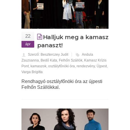
22
Halljuk meg a kamasz
ápr
panaszt!
Szerző: Beszterczey Judit
Andula
Zsuzsanna
,
Bedő Kata
,
Felhőn Szállók
,
Kamasz Krízis
Pont
,
kamaszok
,
osztályfőnöki óra
,
rendezvény
,
Újpest
,
Varga Brigitta
Rendhagyó osztályfőnöki óra az újpesti
Felhőn Szállókkal.