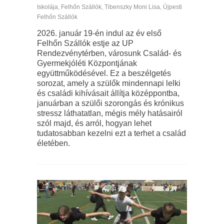
Iskolája
,
Felhőn Szállók
,
Tibenszky Moni Lisa
,
Újpesti
Felhőn Szállók
2026. január 19-én indul az év első
Felhőn Szállók estje az UP
Rendezvénytérben, városunk Család- és
Gyermekjóléti Központjának
együttműködésével. Ez a beszélgetés
sorozat, amely a szülők mindennapi lelki
és családi kihívásait állítja középpontba,
januárban a szülői szorongás és krónikus
stressz láthatatlan, mégis mély hatásairól
szól majd, és arról, hogyan lehet
tudatosabban kezelni ezt a terhet a család
életében.