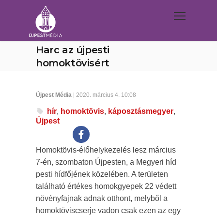
Harc az újpesti
homoktövisért
Újpest Média
| 2020. március 4. 10:08
hír
,
homoktövis
,
káposztásmegyer
,
Újpest
Homoktövis-élőhelykezelés lesz március
7-én, szombaton Újpesten, a Megyeri híd
pesti hídfőjének közelében. A területen
található értékes homokgyepek 22 védett
növényfajnak adnak otthont, melyből a
homoktöviscserje vadon csak ezen az egy