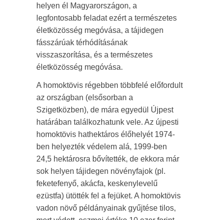
helyen él Magyarországon, a
legfontosabb feladat ezért a természetes
életközösség megóvása, a tájidegen
fásszárúak térhódításának
visszaszorítása, és a természetes
életközösség megóvása.
A homoktövis régebben többfelé előfordult
az országban (elsősorban a
Szigetközben), de mára egyedül Újpest
határában találkozhatunk vele. Az újpesti
homoktövis hathektáros élőhelyét 1974-
ben helyezték védelem alá, 1999-ben
24,5 hektárosra bővítették, de ekkora már
sok helyen tájidegen növényfajok (pl.
feketefenyő, akácfa, keskenylevelű
ezüstfa) ütötték fel a fejüket. A homoktövis
vadon növő példányainak gyűjtése tilos,