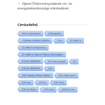
Újpest Önkormányzatának víz- és
energiatakarékossági intézkedései
Címkefelhő
'56-os forradalom
(V)észjelzés
- Rálátás Kiállítás Kiállítás
1 év
10 millió fa
10 millió Fa Alapítvány
10 millió fa Újpest-Káposztásmegyer
12-es villamos
13. havi nyugdíj
14
14-es villamos
100
100 Hangos Mese Újpest
100 milliós keret
100 nap
100 év
100 éves
121-es busz
135 éves
10000 forint