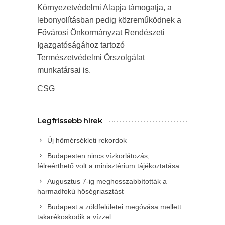
Környezetvédelmi Alapja támogatja, a
lebonyolításban pedig közreműködnek a
Fővárosi Önkormányzat Rendészeti
Igazgatóságához tartozó
Természetvédelmi Őrszolgálat
munkatársai is.
CSG
Legfrissebb hírek
Új hőmérsékleti rekordok
Budapesten nincs vízkorlátozás,
félreérthető volt a minisztérium tájékoztatása
Augusztus 7-ig meghosszabbították a
harmadfokú hőségriasztást
Budapest a zöldfelületei megóvása mellett
takarékoskodik a vízzel