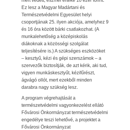
mert védett, eszmei értéke 10 ezer forint.
Ez lesz a Magyar Madártani és
Természetvédelmi Egyesület helyi
csoportjának 25. ilyen akciója, amelyhez 9
és 16 óra között bárki csatlakozhat. (A
munkalehetőség a középiskolás
diákoknak a közösségi szolgálat
teljesítésére is.) A szükséges eszközöket
– kesztyű, kézi és gépi szerszámok – a
szervezők biztosítják, de azt kérik, aki tud,
vigyen munkáskesztyűt, kézifűrészt,
ágvágó ollót, mert ezekből minden
darabra nagy szükség lesz.
A program végrehajtását a
természetvédelmi vagyonkezelést ellátó
Fővárosi Önkormányzat természetvédelmi
engedélye teszi lehetővé, a projektet a
Fővárosi Önkormányzat