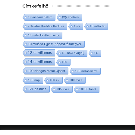
Címkefelhő
'56-os forradalom
(V)észjelzés
- Rálátás Kiállítás Kiállítás
1 év
10 millió fa
10 millió Fa Alapítvány
10 millió fa Újpest-Káposztásmegyer
12-es villamos
13. havi nyugdíj
14
14-es villamos
100
100 Hangos Mese Újpest
100 milliós keret
100 nap
100 év
100 éves
121-es busz
135 éves
10000 forint