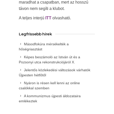
maradhat a csapatban, mert az hosszú
távon nem segíti a klubot.
A teljes interjú
ITT
olvasható.
Legfrissebb hírek
Másodfokúra mérsékelték a
hőségriasztást
Képes beszámoló az István út és a
Pozsonyi utca rekonstrukciójáról X.
Jelentős közlekedési változások várhatók
Újpesten hétfőtől
Nyáron is résen kell lenni az online
csalókkal szemben
A kommunizmus újpesti áldozataira
emlékeztek