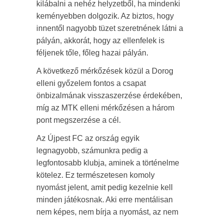
kilábalni a nehéz helyzetből, ha mindenki
keményebben dolgozik. Az biztos, hogy
innentől nagyobb tüzet szeretnének látni a
pályán, akkorát, hogy az ellenfelek is
féljenek tőle, főleg hazai pályán.
A következő mérkőzések közül a Dorog
elleni győzelem fontos a csapat
önbizalmának visszaszerzése érdekében,
míg az MTK elleni mérkőzésen a három
pont megszerzése a cél.
Az Újpest FC az ország egyik
legnagyobb, számunkra pedig a
legfontosabb klubja, aminek a történelme
kötelez. Ez természetesen komoly
nyomást jelent, amit pedig kezelnie kell
minden játékosnak. Aki erre mentálisan
nem képes, nem bírja a nyomást, az nem