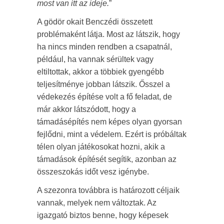
most van itt az ideje.
”
A gödör okait Benczédi összetett
problémaként látja. Most az látszik, hogy
ha nincs minden rendben a csapatnál,
például, ha vannak sérültek vagy
eltiltottak, akkor a többiek gyengébb
teljesítménye jobban látszik. Ősszel a
védekezés építése volt a fő feladat, de
már akkor látszódott, hogy a
támadásépítés nem képes olyan gyorsan
fejlődni, mint a védelem. Ezért is próbáltak
télen olyan játékosokat hozni, akik a
támadások építését segítik, azonban az
összeszokás időt vesz igénybe.
A szezonra továbbra is határozott céljaik
vannak, melyek nem változtak. Az
igazgató biztos benne, hogy képesek