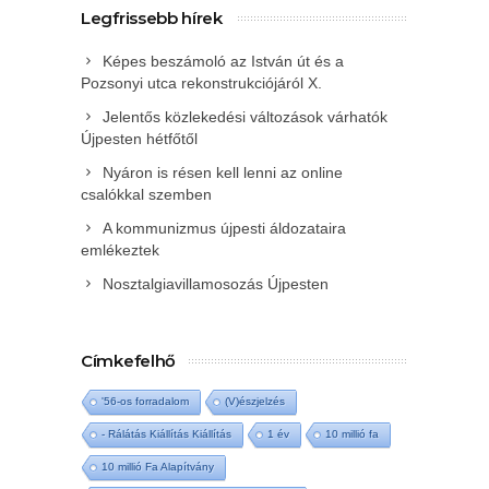
Legfrissebb hírek
Képes beszámoló az István út és a
Pozsonyi utca rekonstrukciójáról X.
Jelentős közlekedési változások várhatók
Újpesten hétfőtől
Nyáron is résen kell lenni az online
csalókkal szemben
A kommunizmus újpesti áldozataira
emlékeztek
Nosztalgiavillamosozás Újpesten
Címkefelhő
'56-os forradalom
(V)észjelzés
- Rálátás Kiállítás Kiállítás
1 év
10 millió fa
10 millió Fa Alapítvány