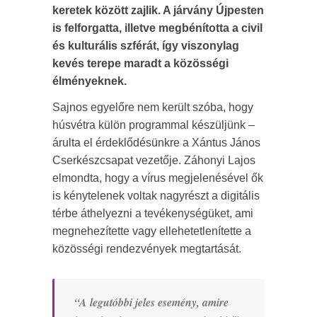
keretek között zajlik. A járvány Újpesten
is felforgatta, illetve megbénította a civil
és kulturális szférát, így viszonylag
kevés terepe maradt a közösségi
élményeknek.
Sajnos egyelőre nem került szóba, hogy
húsvétra külön programmal készüljünk –
árulta el érdeklődésünkre a Xántus János
Cserkészcsapat vezetője. Záhonyi Lajos
elmondta, hogy a vírus megjelenésével ők
is kénytelenek voltak nagyrészt a digitális
térbe áthelyezni a tevékenységüket, ami
megnehezítette vagy ellehetetlenítette a
közösségi rendezvények megtartását.
“A legutóbbi jeles esemény, amire