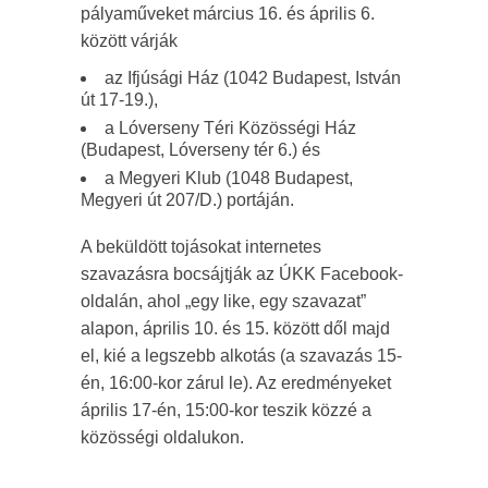
pályaműveket március 16. és április 6.
között várják
az Ifjúsági Ház (1042 Budapest, István
út 17-19.),
a Lóverseny Téri Közösségi Ház
(Budapest, Lóverseny tér 6.) és
a Megyeri Klub (1048 Budapest,
Megyeri út 207/D.) portáján.
A beküldött tojásokat internetes
szavazásra bocsájtják az ÚKK Facebook-
oldalán, ahol „egy like, egy szavazat”
alapon, április 10. és 15. között dől majd
el, kié a legszebb alkotás (a szavazás 15-
én, 16:00-kor zárul le). Az eredményeket
április 17-én, 15:00-kor teszik közzé a
közösségi oldalukon.