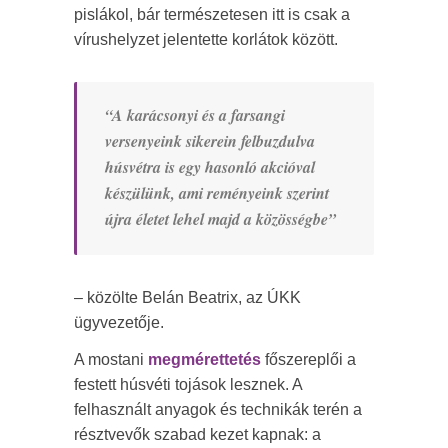
pislákol, bár természetesen itt is csak a
vírushelyzet jelentette korlátok között.
“A karácsonyi és a farsangi
versenyeink sikerein felbuzdulva
húsvétra is egy hasonló akcióval
készülünk, ami reményeink szerint
újra életet lehel majd a közösségbe”
– közölte Belán Beatrix, az ÚKK
ügyvezetője.
A mostani
megmérettetés
főszereplői a
festett húsvéti tojások lesznek. A
felhasznált anyagok és technikák terén a
résztvevők szabad kezet kapnak: a