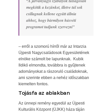
“A járványügyi szabályok túlságosan
megkötik a kezünket, illetve túl sok
csillagnak kellene együtt állnia
ahhoz, hogy bármilyen húsvéti
programot tudjunk szervezni”
– erről a szomorú hírről már az Intarzia
Újpesti Nagycsaládosok Egyesületének
elnöke számolt be lapunknak. Kubik
Ildikó elmondta, továbbra is gyűjtenek
adományokat a rászoruló családoknak,
ami szerinte ebben a nehéz időszakban
kiemelten fontos.
Tojásfa az ablakban
Az ünnepi remény egyedül az Újpesti
Kulturális Központ (ÚJKK) háza táján