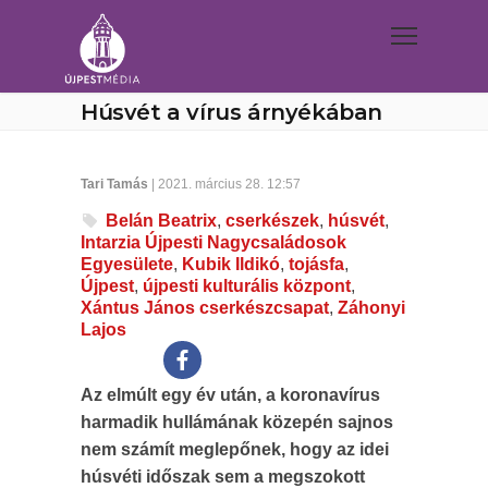
Húsvét a vírus árnyékában
Tari Tamás
| 2021. március 28. 12:57
Belán Beatrix
,
cserkészek
,
húsvét
,
Intarzia Újpesti Nagycsaládosok
Egyesülete
,
Kubik Ildikó
,
tojásfa
,
Újpest
,
újpesti kulturális központ
,
Xántus János cserkészcsapat
,
Záhonyi
Lajos
Az elmúlt egy év után, a koronavírus
harmadik hullámának közepén sajnos
nem számít meglepőnek, hogy az idei
húsvéti időszak sem a megszokott