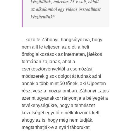
készültünk, március 15-e volt, ebből
az alkalomból egy videós összeállítást
készítettünk”
– közölte Záhonyi, hangsúlyozva, hogy
nem állt le teljesen az élet: a heti
őrsfoglalkozások az interneten, játékos
formában zajlanak, ahol a
cserkésztörvényektől a csomózási
módszerekig sok dolgot át tudnak adni
annak a több mint 50 főnek, aki Újpesten
részt vesz a mozgalomban. Záhonyi Lajos
szerint ugyanakkor rányomja a bélyegét a
tevékenységükre, hogy a természet
közelségét egyelőre nélkülözniük kell,
ahogy az is, hogy még nem tudják,
megtarthatják-e a nyári táborukat.