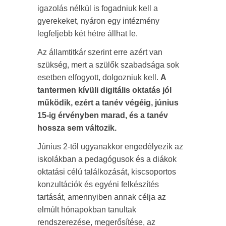
igazolás nélkül is fogadniuk kell a
gyerekeket, nyáron egy intézmény
legfeljebb két hétre állhat le.
Az államtitkár szerint erre azért van
szükség, mert a szülők szabadsága sok
esetben elfogyott, dolgozniuk kell.
A
tantermen kívüli digitális oktatás jól
működik, ezért a tanév végéig, június
15-ig érvényben marad, és a tanév
hossza sem változik.
Június 2-től ugyanakkor engedélyezik az
iskolákban a pedagógusok és a diákok
oktatási célú találkozását, kiscsoportos
konzultációk és egyéni felkészítés
tartását, amennyiben annak célja az
elmúlt hónapokban tanultak
rendszerezése, megerősítése, az