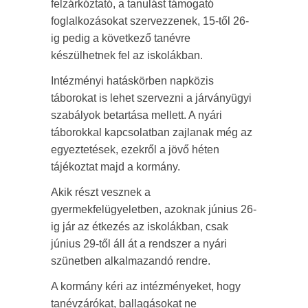
felzárkóztató, a tanulást támogató
foglalkozásokat szervezzenek, 15-től 26-
ig pedig a következő tanévre
készülhetnek fel az iskolákban.
Intézményi hatáskörben napközis
táborokat is lehet szervezni a járványügyi
szabályok betartása mellett. A nyári
táborokkal kapcsolatban zajlanak még az
egyeztetések, ezekről a jövő héten
tájékoztat majd a kormány.
Akik részt vesznek a
gyermekfelügyeletben, azoknak június 26-
ig jár az étkezés az iskolákban, csak
június 29-től áll át a rendszer a nyári
szünetben alkalmazandó rendre.
A kormány kéri az intézményeket, hogy
tanévzárókat, ballagásokat ne