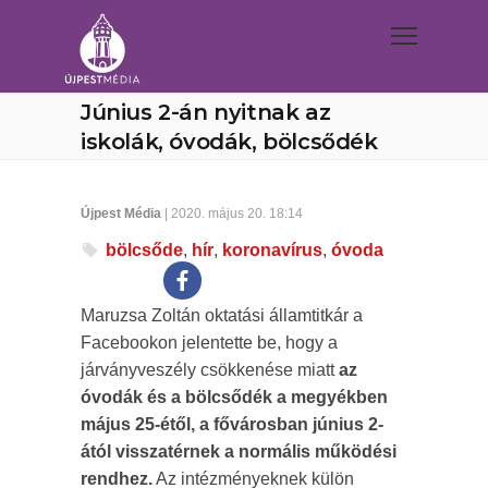
Június 2-án nyitnak az
iskolák, óvodák, bölcsődék
Újpest Média
| 2020. május 20. 18:14
bölcsőde
,
hír
,
koronavírus
,
óvoda
Maruzsa Zoltán oktatási államtitkár a
Facebookon jelentette be, hogy a
járványveszély csökkenése miatt
az
óvodák és a bölcsődék a megyékben
május 25-étől, a fővárosban június 2-
ától visszatérnek a normális működési
rendhez.
Az intézményeknek külön