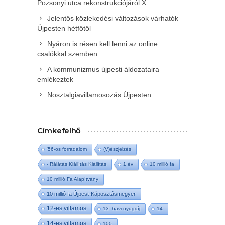
Pozsonyi utca rekonstrukciójáról X.
Jelentős közlekedési változások várhatók
Újpesten hétfőtől
Nyáron is résen kell lenni az online
csalókkal szemben
A kommunizmus újpesti áldozataira
emlékeztek
Nosztalgiavillamosozás Újpesten
Címkefelhő
'56-os forradalom
(V)észjelzés
- Rálátás Kiállítás Kiállítás
1 év
10 millió fa
10 millió Fa Alapítvány
10 millió fa Újpest-Káposztásmegyer
12-es villamos
13. havi nyugdíj
14
14-es villamos
100