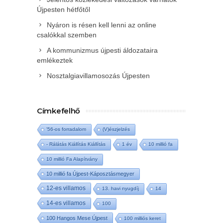
Újpesten hétfőtől
Nyáron is résen kell lenni az online
csalókkal szemben
A kommunizmus újpesti áldozataira
emlékeztek
Nosztalgiavillamosozás Újpesten
Címkefelhő
'56-os forradalom
(V)észjelzés
- Rálátás Kiállítás Kiállítás
1 év
10 millió fa
10 millió Fa Alapítvány
10 millió fa Újpest-Káposztásmegyer
12-es villamos
13. havi nyugdíj
14
14-es villamos
100
100 Hangos Mese Újpest
100 milliós keret