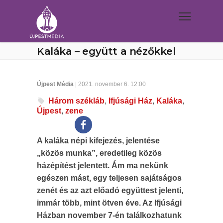
Kaláka – együtt a nézőkkel
Újpest Média
| 2021. november 6. 12:00
Három székláb
,
Ifjúsági Ház
,
Kaláka
,
Újpest
,
zene
A kaláka népi kifejezés, jelentése
„közös munka”, eredetileg közös
házépítést jelentett. Ám ma nekünk
egészen mást, egy teljesen sajátságos
zenét és az azt előadó együttest jelenti,
immár több, mint ötven éve. Az Ifjúsági
Házban november 7-én találkozhatunk