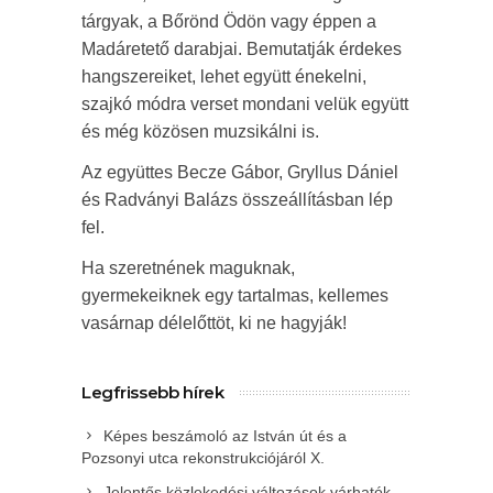
tárgyak, a Bőrönd Ödön vagy éppen a
Madáretető darabjai. Bemutatják érdekes
hangszereiket, lehet együtt énekelni,
szajkó módra verset mondani velük együtt
és még közösen muzsikálni is.
Az együttes Becze Gábor, Gryllus Dániel
és Radványi Balázs összeállításban lép
fel.
Ha szeretnének maguknak,
gyermekeiknek egy tartalmas, kellemes
vasárnap délelőttöt, ki ne hagyják!
Legfrissebb hírek
Képes beszámoló az István út és a
Pozsonyi utca rekonstrukciójáról X.
Jelentős közlekedési változások várhatók