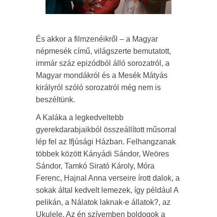
És akkor a filmzenéikről – a Magyar
népmesék című, világszerte bemutatott,
immár száz epizódból álló sorozatról, a
Magyar mondákról és a Mesék Mátyás
királyról szóló sorozatról még nem is
beszéltünk.
A Kaláka a legkedveltebb
gyerekdarabjaikból összeállított műsorral
lép fel az Ifjúsági Házban. Felhangzanak
többek között Kányádi Sándor, Weöres
Sándor, Tamkó Sirató Károly, Móra
Ferenc, Hajnal Anna verseire írott dalok, a
sokak által kedvelt lemezek, így például A
pelikán, a Nálatok laknak-e állatok?, az
Ukulele, Az én szívemben boldogok a