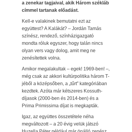
a zenekar tagjaival, akik Három székláb
címmel tartanak előadást.
Kell-e valakinek bemutatni ezt az
együttest? A Kalákát? – Jordán Tamás
színész, rendező, színházigazgató
mondta róluk egyszer, hogy talán nincs
olyan vers vagy dolog, amit meg ne
zenésítettek volna.
Amikor megalakultak – egek! 1969-ben! –,
még csak az akkori kultúrpolitika három T-
jéből a középsőben, a „tűrt” kategóriában
kezdtek. Azóta már kétszeres Kossuth-
díjasok (2000-ben és 2014-ben) és a
Prima Primissima díjat is megkapták.
Igaz, az együttes összetétele néha
megváltozott – a 20 évig velük játszó
Huzella Péter például már önálló zenész