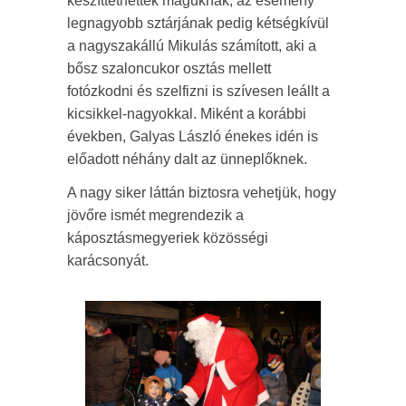
készíttethettek maguknak, az esemény
legnagyobb sztárjának pedig kétségkívül
a nagyszakállú Mikulás számított, aki a
bősz szaloncukor osztás mellett
fotózkodni és szelfizni is szívesen leállt a
kicsikkel-nagyokkal. Miként a korábbi
években, Galyas László énekes idén is
előadott néhány dalt az ünneplőknek.
A nagy siker láttán biztosra vehetjük, hogy
jövőre ismét megrendezik a
káposztásmegyeriek közösségi
karácsonyát.