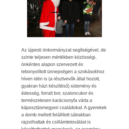
Az újpesti önkormányzat segítségével, de
szinte teljesen mértékben közösségi,
önkéntes alapon szervezett és
lebonyolított ünnepségen a szokásokhoz
híven idén is (a résztvevők által hozott,
gyakran házi készítésű) sütemény és
édesség, forralt bor, szaloncukor és
természetesen karácsonyfa várta a
káposztásmegyeri családokat. A gyerekek
a domb mellett felállított sátrakban
rajzolhattak és csillámtetoválást is