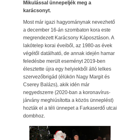
Mikulással ünnepeljék meg a
karácsonyt.
Most már igazi hagyománynak nevezhető
a december 16-án szombaton kora este
megrendezett Karácsony Káposztáson. A
lakótelep korai éveiből, az 1980-as évek
végétől datálható, de annak idején hamar
feledésbe merült eseményt 2019-ben
élesztette újra egy helyiekből álló lelkes
szervezőbrigád (élükön Nagy Margit és
Cserey Balázs), akik idén már
negyedszerre (2020-ban a koronavírus-
járvány meghiúsította a közös ünneplést)
hozták el a téli ünnepet a Farkaserdő utcai
dombhoz.