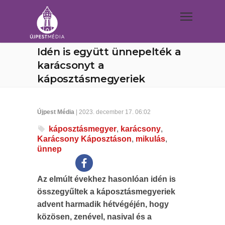
Idén is együtt ünnepelték a
karácsonyt a
káposztásmegyeriek
Újpest Média
| 2023. december 17. 06:02
káposztásmegyer
,
karácsony
,
Karácsony Káposztáson
,
mikulás
,
ünnep
Az elmúlt évekhez hasonlóan idén is
összegyűltek a káposztásmegyeriek
advent harmadik hétvégéjén, hogy
közösen, zenével, nasival és a