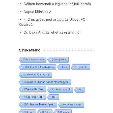
Délben bezárnak a légkondi nélküli posták
Napos időnk lesz
4–2-es győzelmet aratott az Újpest FC
Kisvárdán
Dr. Baka András lehet az új államfő
Címkefelhő
'56-os forradalom
(V)észjelzés
- Rálátás Kiállítás Kiállítás
1 év
10 millió fa
10 millió Fa Alapítvány
10 millió fa Újpest-Káposztásmegyer
12-es villamos
13. havi nyugdíj
14
14-es villamos
100
100 Hangos Mese Újpest
100 milliós keret
100 nap
100 év
100 éves