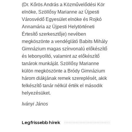
(Dr. Kőrös András a Közművelődési Kör
elnöke, Szöllősy Marianne az Újpesti
Városvédő Egyesület elnöke és Rojkó
Annamária az Újpesti Helytörténeti
Értesítő szerkesztője) nevében
megköszönte a vendéglátó Babits Mihály
Gimnázium magas színvonalú előkészítő
és lebonyolító, valamint az előkészítő
tanárok munkáját. Szöllősy Marianne
külön megköszönte a Bródy Gimnázium
három diákjának remek szereplését, akik
felkészítő tanár nélkül érték el második
helyezésüket.
Iványi János
Legfrissebb hírek