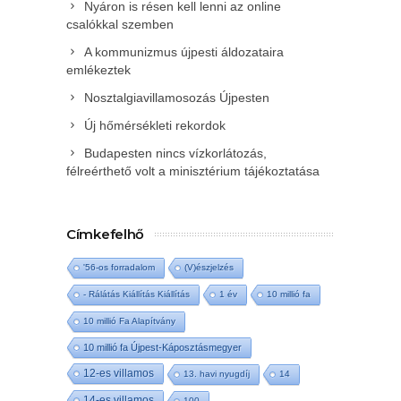
Nyáron is résen kell lenni az online
csalókkal szemben
A kommunizmus újpesti áldozataira
emlékeztek
Nosztalgiavillamosozás Újpesten
Új hőmérsékleti rekordok
Budapesten nincs vízkorlátozás,
félreérthető volt a minisztérium tájékoztatása
Címkefelhő
'56-os forradalom
(V)észjelzés
- Rálátás Kiállítás Kiállítás
1 év
10 millió fa
10 millió Fa Alapítvány
10 millió fa Újpest-Káposztásmegyer
12-es villamos
13. havi nyugdíj
14
14-es villamos
100