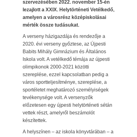
szervezésében 2022. no­vember 15-én
lezajlott a XXIX. Helytörténeti Vetélkedő,
amelyen a városrész középiskolásai
mérték össze tudásukat.
A verseny házigazdája és rendezője a
2020. évi verseny győztese, az Újpesti
Babits Mihály Gimnázium és Általános
Iskola volt. A vetélkedő témája az újpesti
olimpikonok 2000-2021 közötti
szereplése, ezzel kapcsolatban pedig a
város sportteljesítménye, szereplése, a
sportéletet meghatározó személyiségek
tevékenysége volt. A versenyzők
előzetesen egy újpesti helytörténeti sétán
vettek részt, amelyről beszámolót
készítettek.
A helyszínen – az iskola könyvtárában – a