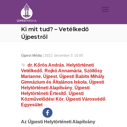
Ki mit tud? – Vetélkedő
Újpestről
Újpest Média
| 2022. december 3. 15:00
dr. Kőrös András
,
Helytörténeti
Vetélkedő
,
Rojkó Annamária
,
Szöllősy
Marianne
,
Újpest
,
Újpesti Babits Mihály
Gimnázium és Általános Iskola
,
Újpesti
Helytörténeti Alapítvány
,
Újpesti
Helytörténeti Értesítő
,
Újpesti
Közművelődési Kör
,
Újpesti Városvédő
Egyesület
Az Újpesti Helytörténeti Alapítvány