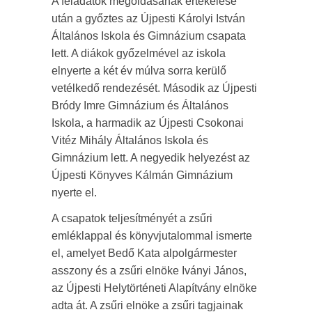
A feladatok megoldásának értékelése
után a győztes az Újpesti Károlyi István
Általános Iskola és Gimnázium csapata
lett. A diákok győzelmével az iskola
elnyerte a két év múlva sorra kerülő
vetélkedő rendezését. Második az Újpesti
Bródy Imre Gimnázium és Általános
Iskola, a harmadik az Újpesti Csokonai
Vitéz Mihály Általános Iskola és
Gimnázium lett. A negyedik helyezést az
Újpesti Könyves Kálmán Gimnázium
nyerte el.
A csapatok teljesítményét a zsűri
emléklappal és könyvjutalommal ismerte
el, amelyet Bedő Kata alpolgármester
asszony és a zsűri elnöke Iványi János,
az Újpesti Helytörténeti Alapítvány elnöke
adta át. A zsűri elnöke a zsűri tagjainak