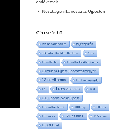
emlékeztek
Nosztalgiavillamosozás Újpesten
Címkefelhő
'56-os forradalom
(V)észjelzés
- Rálátás Kiállítás Kiállítás
1 év
10 millió fa
10 millió Fa Alapítvány
10 millió fa Újpest-Káposztásmegyer
12-es villamos
13. havi nyugdíj
14-es villamos
14
100
100 Hangos Mese Újpest
100 milliós keret
100 nap
100 év
121-es busz
100 éves
135 éves
10000 forint