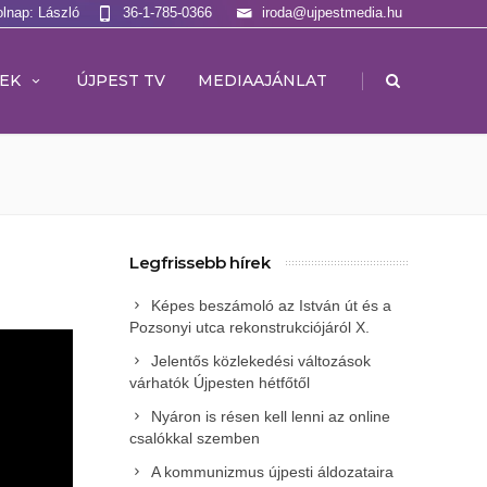
olnap: László
36-1-785-0366
iroda@ujpestmedia.hu
|
EK
ÚJPEST TV
MEDIAAJÁNLAT
Legfrissebb hírek
Képes beszámoló az István út és a
Pozsonyi utca rekonstrukciójáról X.
Jelentős közlekedési változások
várhatók Újpesten hétfőtől
Nyáron is résen kell lenni az online
csalókkal szemben
A kommunizmus újpesti áldozataira