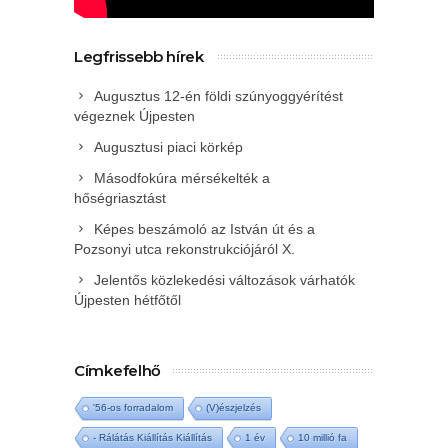
Legfrissebb hírek
Augusztus 12-én földi szúnyoggyérítést
végeznek Újpesten
Augusztusi piaci körkép
Másodfokúra mérsékelték a
hőségriasztást
Képes beszámoló az István út és a
Pozsonyi utca rekonstrukciójáról X.
Jelentős közlekedési változások várhatók
Újpesten hétfőtől
Címkefelhő
'56-os forradalom
(V)észjelzés
- Rálátás Kiállítás Kiállítás
1 év
10 millió fa