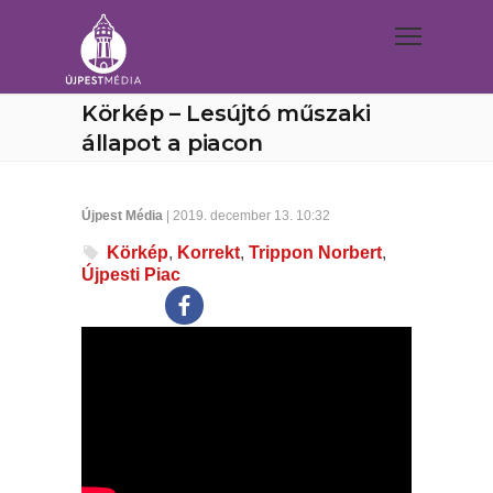
Körkép – Lesújtó műszaki
állapot a piacon
Újpest Média
| 2019. december 13. 10:32
Körkép
,
Korrekt
,
Trippon Norbert
,
Újpesti Piac