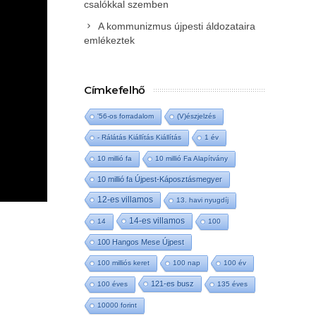
csalókkal szemben
A kommunizmus újpesti áldozataira
emlékeztek
Címkefelhő
'56-os forradalom
(V)észjelzés
- Rálátás Kiállítás Kiállítás
1 év
10 millió fa
10 millió Fa Alapítvány
10 millió fa Újpest-Káposztásmegyer
12-es villamos
13. havi nyugdíj
14-es villamos
14
100
100 Hangos Mese Újpest
100 milliós keret
100 nap
100 év
121-es busz
100 éves
135 éves
10000 forint