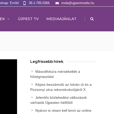
Holnap: Emõd
36-1-785-0366
iroda@ujpestmedia.hu
|
EK
ÚJPEST TV
MEDIAAJÁNLAT
Legfrissebb hírek
Másodfokúra mérsékelték a
hőségriasztást
Képes beszámoló az István út és a
Pozsonyi utca rekonstrukciójáról X.
Jelentős közlekedési változások
várhatók Újpesten hétfőtől
Nyáron is résen kell lenni az online