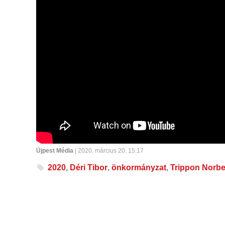
Újpest Média
| 2020. március 20. 15:17
2020
,
Déri Tibor
,
önkormányzat
,
Trippon Norbe