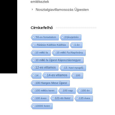
emlékeztek
Nosztalgiavillamosozás Újpesten
Címkefelhő
'56-os forradalom
(V)észjelzés
- Rálátás Kiállítás Kiállítás
1 év
10 millió fa
10 millió Fa Alapítvány
10 millió fa Újpest-Káposztásmegyer
12-es villamos
13. havi nyugdíj
14-es villamos
14
100
100 Hangos Mese Újpest
100 milliós keret
100 nap
100 év
121-es busz
100 éves
135 éves
10000 forint