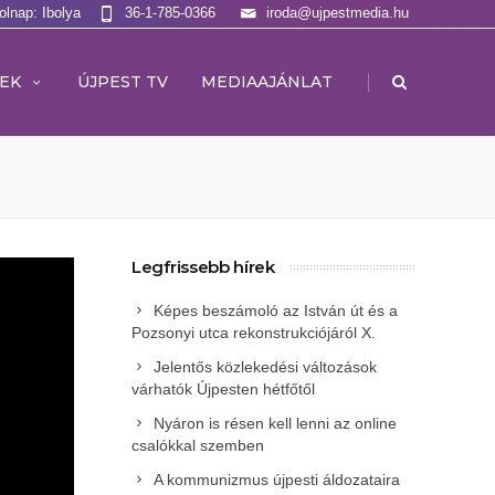
olnap: Ibolya
36-1-785-0366
iroda@ujpestmedia.hu
|
EK
ÚJPEST TV
MEDIAAJÁNLAT
Legfrissebb hírek
Képes beszámoló az István út és a
Pozsonyi utca rekonstrukciójáról X.
Jelentős közlekedési változások
várhatók Újpesten hétfőtől
Nyáron is résen kell lenni az online
csalókkal szemben
A kommunizmus újpesti áldozataira