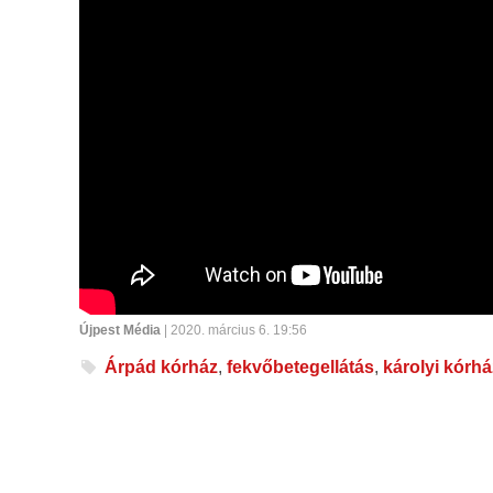
Újpest Média
| 2020. március 6. 19:56
Árpád kórház
,
fekvőbetegellátás
,
károlyi kórhá