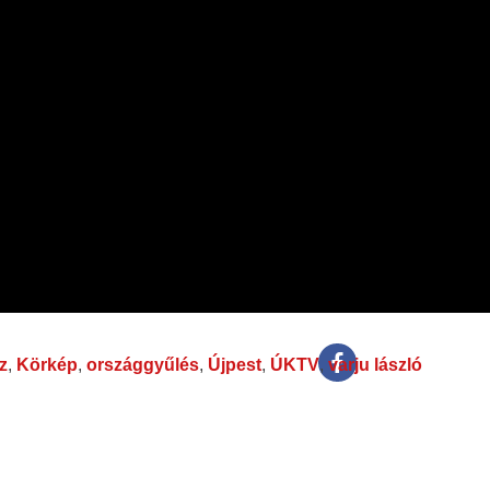
z
,
Körkép
,
országgyűlés
,
Újpest
,
ÚKTV
,
varju lászló