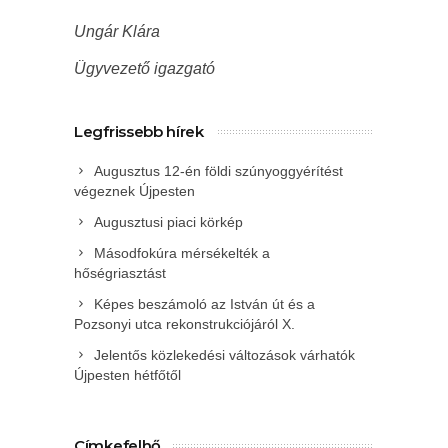
Ungár Klára
Ügyvezető igazgató
Legfrissebb hírek
Augusztus 12-én földi szúnyoggyérítést
végeznek Újpesten
Augusztusi piaci körkép
Másodfokúra mérsékelték a
hőségriasztást
Képes beszámoló az István út és a
Pozsonyi utca rekonstrukciójáról X.
Jelentős közlekedési változások várhatók
Újpesten hétfőtől
Címkefelhő