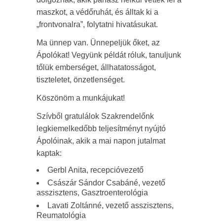
maszkot, a védőruhát, és álltak ki a
„frontvonalra”, folytatni hivatásukat.
Ma ünnep van. Ünnepeljük őket, az
Ápolókat! Vegyünk példát róluk, tanuljunk
tőlük emberséget, állhatatosságot,
tiszteletet, önzetlenséget.
Köszönöm a munkájukat!
Szívből gratulálok Szakrendelőnk
legkiemelkedőbb teljesítményt nyújtó
Ápolóinak, akik a mai napon jutalmat
kaptak:
Gerbl Anita, recepcióvezető
Császár Sándor Csabáné, vezető
asszisztens, Gasztroenterológia
Lavati Zoltánné, vezető asszisztens,
Reumatológia