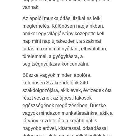
vannak.
Az ápolói munka óriási fizikai és lelki
megterhelés. Különösen napjainkban,
amikor egy világjárvány közepette kell
nap mint nap újrakezdeni, a szakmai
tudás maximumát nyújtani, elhivatottan,
türelemmel, a gyógyításra, a
segítségnyújtásra koncentrálni.
Büszke vagyok minden ápolóra,
különösen Szakrendelőnk 240
szakdolgozójára, akik évek, évtizedek óta
részt vesznek az újpesti lakosok
egészségének megőrzésében. Büszke
vagyok mindazon munkatársainkra, akik a
járvány kezdete óta a korábbinál is
nagyobb erővel, kitartással, odaadással
dolgoznak, akik panasz nélkül vették fel a