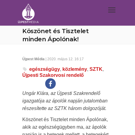
Köszönet és Tisztelet
minden Ápolónak!
Újpest Média
| 2020. május 12. 16:17
egészségügy
,
közlemény
,
SZTK
,
Újpesti Szakorvosi rendelő
Ungár Klára, az Újpesti Szakrendelő
igazgatója az ápolók napján jutalomban
részesítette az SZTK három dolgozóját.
Köszönet és Tisztelet minden Ápolónak,
akik az egészségügyben ma, az ápolók
napján is a betegek mellett, a betegekért