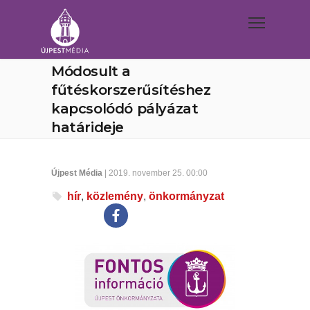
Módosult a
fűtéskorszerűsítéshez
kapcsolódó pályázat
határideje
Újpest Média
| 2019. november 25. 00:00
hír
,
közlemény
,
önkormányzat