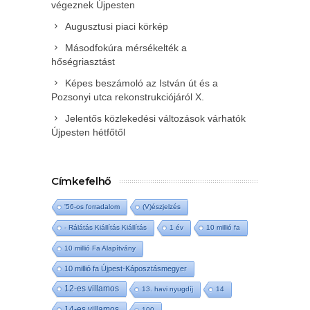
végeznek Újpesten
Augusztusi piaci körkép
Másodfokúra mérsékelték a
hőségriasztást
Képes beszámoló az István út és a
Pozsonyi utca rekonstrukciójáról X.
Jelentős közlekedési változások várhatók
Újpesten hétfőtől
Címkefelhő
'56-os forradalom
(V)észjelzés
- Rálátás Kiállítás Kiállítás
1 év
10 millió fa
10 millió Fa Alapítvány
10 millió fa Újpest-Káposztásmegyer
12-es villamos
13. havi nyugdíj
14
14-es villamos
100