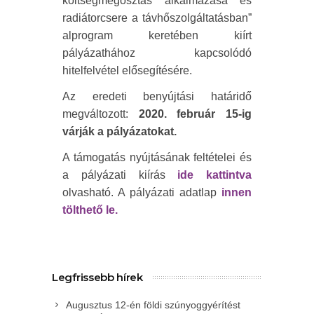
költségmegosztás alkalmazása és
radiátorcsere a távhőszolgáltatásban”
alprogram keretében kiírt
pályázathához kapcsolódó
hitelfelvétel elősegítésére.
Az eredeti benyújtási határidő
megváltozott:
2020. február 15-ig
várják a pályázatokat.
A támogatás nyújtásának feltételei és
a pályázati kiírás
ide kattintva
olvasható. A pályázati adatlap
innen
tölthető le.
Legfrissebb hírek
Augusztus 12-én földi szúnyoggyérítést