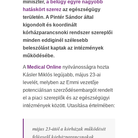
miniszter,
a belügy egyre nagyobb
hatáskört szerez
az egészségügy
területén. A Pintér Sándor által
kigondolt és koordinált
kórházparancsnoki rendszer szereplői
minden eddiginél szélesebb
beleszólást kaptak az intézmények
működésébe.
A
Medical Online
nyilvánosságra hozta
Kásler Miklós legújabb, május 23-ai
levelét, melyben az Emmi vezetője
potenciálisan szerződésembargót rendelt
el a piaci szereplők és az egészségügyi
intézmények között. Utasítása értelmében:
május 23-ától a kórházak működését
felügyelő kórházparancsnokok