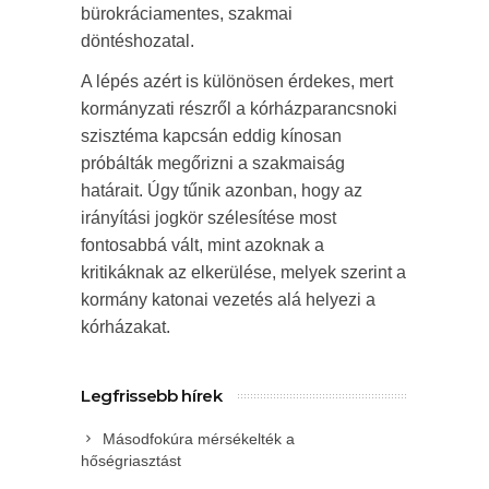
bürokráciamentes, szakmai
döntéshozatal.
A lépés azért is különösen érdekes, mert
kormányzati részről a kórházparancsnoki
szisztéma kapcsán eddig kínosan
próbálták megőrizni a szakmaiság
határait. Úgy tűnik azonban, hogy az
irányítási jogkör szélesítése most
fontosabbá vált, mint azoknak a
kritikáknak az elkerülése, melyek szerint a
kormány katonai vezetés alá helyezi a
kórházakat.
Legfrissebb hírek
Másodfokúra mérsékelték a
hőségriasztást