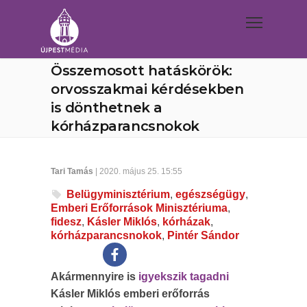
Összemosott hatáskörök:
orvosszakmai kérdésekben
is dönthetnek a
kórházparancsnokok
Tari Tamás
| 2020. május 25. 15:55
Belügyminisztérium
,
egészségügy
,
Emberi Erőforrások Minisztériuma
,
fidesz
,
Kásler Miklós
,
kórházak
,
kórházparancsnokok
,
Pintér Sándor
Akármennyire is
igyekszik tagadni
Kásler Miklós emberi erőforrás