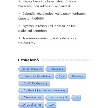
Képes beszámoló az István út és a
Pozsonyi utca rekonstrukciójáról X.
Jelentős közlekedési változások várhatók
Újpesten hétfőtől
Nyáron is résen kell lenni az online
csalókkal szemben
A kommunizmus újpesti áldozataira
emlékeztek
Címkefelhő
'56-os forradalom
(V)észjelzés
- Rálátás Kiállítás Kiállítás
1 év
10 millió fa
10 millió Fa Alapítvány
10 millió fa Újpest-Káposztásmegyer
12-es villamos
13. havi nyugdíj
14
14-es villamos
100