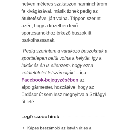
hetven méteres szakaszon harminchárom
fa kivágásával, másik tíznek pedig az
átültetésével járt volna. Trippon szerint
azért, hogy a közelben levő
sportcsarnokhoz érkező buszok itt
parkolhassanak.
“Pedig szerintem a várakozó buszoknak a
sporttelepen belül volna a helyük, így a
lakók és én is ellenzem, hogy ezt a
zöldfelületet felszámolják”
– írja
Facebook-bejegyzésében
az
alpolgármester, hozzátéve, hogy az
Erdősor út sem lesz megnyitva a Szilágyi
út felé.
Legfrissebb hírek
Képes beszámoló az István út és a