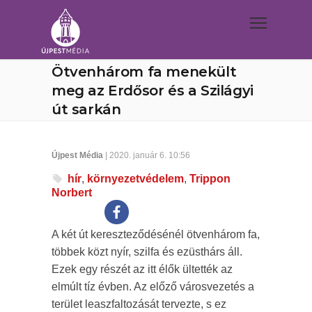
Ötvenhárom fa menekült
meg az Erdősor és a Szilágyi
út sarkán
Újpest Média
| 2020. január 6. 10:56
hír
,
környezetvédelem
,
Trippon
Norbert
A két út kereszteződésénél ötvenhárom fa,
többek közt nyír, szilfa és ezüsthárs áll.
Ezek egy részét az itt élők ültették az
elmúlt tíz évben. Az előző városvezetés a
terület leaszfaltozását tervezte, s ez