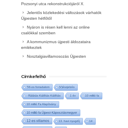
Pozsonyi utca rekonstrukciójáról X.
Jelentős közlekedési változások várhatók
Újpesten hétfőtől
Nyáron is résen kell lenni az online
csalókkal szemben
A kommunizmus újpesti áldozataira
emlékeztek
Nosztalgiavillamosozás Újpesten
Címkefelhő
'56-os forradalom
(V)észjelzés
- Rálátás Kiállítás Kiállítás
1 év
10 millió fa
10 millió Fa Alapítvány
10 millió fa Újpest-Káposztásmegyer
12-es villamos
13. havi nyugdíj
14