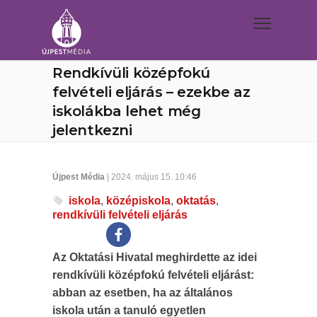
Rendkívüli középfokú
felvételi eljárás – ezekbe az
iskolákba lehet még
jelentkezni
Újpest Média
| 2024. május 15. 10:46
iskola
,
középiskola
,
oktatás
,
rendkívüli felvételi eljárás
Az Oktatási Hivatal meghirdette az idei
rendkívüli középfokú felvételi eljárást:
abban az esetben, ha az általános
iskola után a tanuló egyetlen