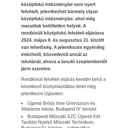
középfokú intézménybe sem nyert
felvételt, jelentkezhet bármely olyan
középfokú intézménybe, ahol még
maradtak betöltetlen helyek. A
rendkívüli középfokú felvételi eljárásra
2024. május 6. és augusztus 31. között
van lehetőség. A jelentkezés egyénileg
intézhető, közvetlenül annál az
iskolánál, ahova a tanuló szeptembertől
járni szeretne.
Rendkívüli felvételi eljárás keretén belül a
következő középiskolákba lehet még
jelentkezni Újpesten:
Újpesti Bródy Imre Gimnázium és
Általános Iskola, Budapest IV. kerület
Budapesti Műszaki SZC Újpesti Két
Tanítási Nyelvű Műszaki Technikum,
Budapest IV. kerület – automatikai