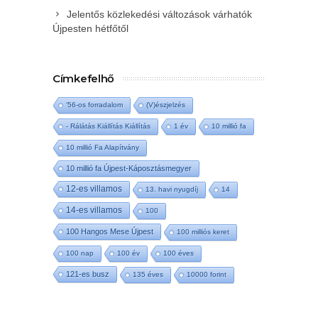
Jelentős közlekedési változások várhatók
Újpesten hétfőtől
Címkefelhő
'56-os forradalom
(V)észjelzés
- Rálátás Kiállítás Kiállítás
1 év
10 millió fa
10 millió Fa Alapítvány
10 millió fa Újpest-Káposztásmegyer
12-es villamos
13. havi nyugdíj
14
14-es villamos
100
100 Hangos Mese Újpest
100 milliós keret
100 nap
100 év
100 éves
121-es busz
135 éves
10000 forint