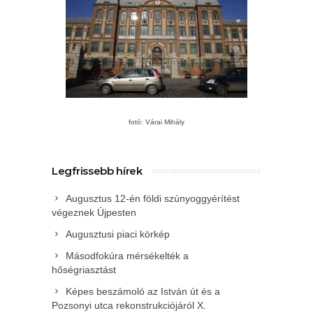
fotó: Várai Mihály
Legfrissebb hírek
Augusztus 12-én földi szúnyoggyérítést
végeznek Újpesten
Augusztusi piaci körkép
Másodfokúra mérsékelték a
hőségriasztást
Képes beszámoló az István út és a
Pozsonyi utca rekonstrukciójáról X.