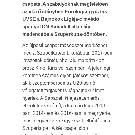
csapata. A szabályoknak megfelelően
az előző idényben Eurokupa-győztes
UVSE a Bajnokok Ligája-címvédő
spanyol CN Sabadell ellen lép
medencébe a Szuperkupa-döntőben.
Az újpesti csapat másodszor mérkőzhet
meg a Szuperkupáért, korábban 2017-ben
játszottak döntőt, ahol alulmaradtak az
orosz Kinef Kirisivel szemben. A jelenlegi
keretben számos olyan játékos szerepel,
akik szeptemberben az U20-as női
válogatott tagjaként világbajnoki címet
nyertek. A Sabadell kifejezetten erős
ellenfélnek számít, a katalán klub 2013-
ban, 2014-ben és 2016-ban is megnyerte,
most negyedszerre igyekszik elhódítani a
Szuperkupát. A két csapat több