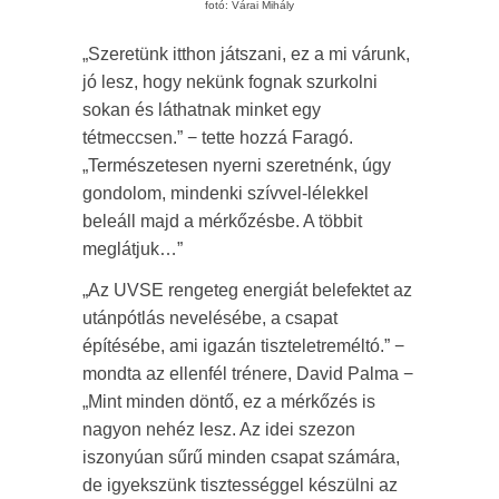
fotó: Várai Mihály
„Szeretünk itthon játszani, ez a mi várunk,
jó lesz, hogy nekünk fognak szurkolni
sokan és láthatnak minket egy
tétmeccsen.” − tette hozzá Faragó.
„Természetesen nyerni szeretnénk, úgy
gondolom, mindenki szívvel-lélekkel
beleáll majd a mérkőzésbe. A többit
meglátjuk…”
„Az UVSE rengeteg energiát belefektet az
utánpótlás nevelésébe, a csapat
építésébe, ami igazán tiszteletreméltó.” −
mondta az ellenfél trénere, David Palma −
„Mint minden döntő, ez a mérkőzés is
nagyon nehéz lesz. Az idei szezon
iszonyúan sűrű minden csapat számára,
de igyekszünk tisztességgel készülni az