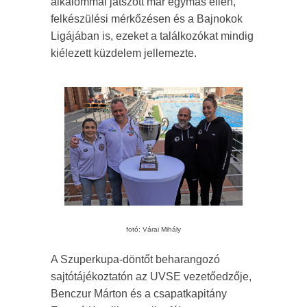
alkalommal játszott már egymás ellen,
felkészülési mérkőzésen és a Bajnokok
Ligájában is, ezeket a találkozókat mindig
kiélezett küzdelem jellemezte.
fotó: Várai Mihály
A Szuperkupa-döntőt beharangozó
sajtótájékoztatón az UVSE vezetőedzője,
Benczur Márton és a csapatkapitány