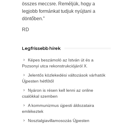
összes meccsre. Reméljük, hogy a
legjobb formánkat tudjuk nyújtani a
döntőben.”
RD
Legfrissebb hírek
Képes beszámoló az István út és a
Pozsonyi utca rekonstrukciójáról X.
Jelentős közlekedési változások várhatók
Újpesten hétfőtől
Nyáron is résen kell lenni az online
csalókkal szemben
A kommunizmus újpesti áldozataira
emlékeztek
Nosztalgiavillamosozás Újpesten