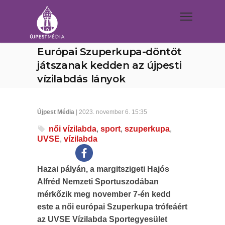
Európai Szuperkupa-döntőt
játszanak kedden az újpesti
vízilabdás lányok
Újpest Média
| 2023. november 6. 15:35
női vízilabda
,
sport
,
szuperkupa
,
UVSE
,
vízilabda
Hazai pályán, a margitszigeti Hajós
Alfréd Nemzeti Sportuszodában
mérkőzik meg november 7-én kedd
este a női európai Szuperkupa trófeáért
az UVSE Vízilabda Sportegyesület