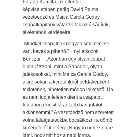
Faragó Kamilla, az ellenfél
képviseletében pedig David Palma
vezetőedző és Maica García Godoy
csapatkapitány válaszoltak az újságírók,
tévéstábok kérdéseire.
„Mindkét csapatnak nagyon sok meccse
van, kevés a pihenő.” − nyilatkozott
Benczur − „Azonban egy olyan csapat
ellen játszani, mint a Sabadell, olyan
játékosokkal, mint Maica García Godoy,
akire sokan a keretünkből példaképként
tekintenek, hihetetlen módon lelkesítő. Ha
ez nem tudja felélénkíteni a csapatot,
feldobni a kicsit fáradtabb hangulatot,
akkor semmi.” A vezetőedző nem szeretett
volna találgatásokba bocsátkozni a döntő
kimenetelét illetően: „Nagyon nehéz előre
látni, hogy mit hoz a napi forma,