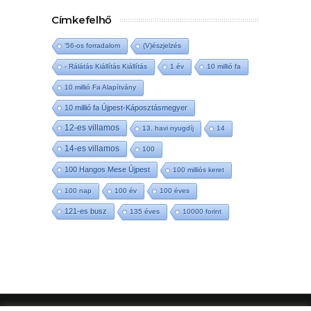
Címkefelhő
'56-os forradalom
(V)észjelzés
- Rálátás Kiállítás Kiállítás
1 év
10 millió fa
10 millió Fa Alapítvány
10 millió fa Újpest-Káposztásmegyer
12-es villamos
13. havi nyugdíj
14
14-es villamos
100
100 Hangos Mese Újpest
100 milliós keret
100 nap
100 év
100 éves
121-es busz
135 éves
10000 forint