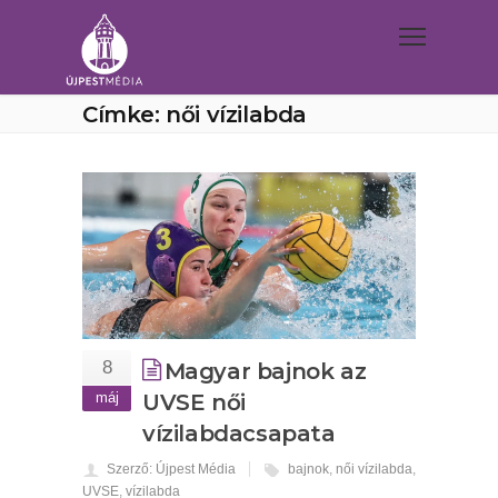
Címke: női vízilabda
8
Magyar bajnok az
máj
UVSE női
vízilabdacsapata
Szerző: Újpest Média
bajnok
,
női vízilabda
,
UVSE
,
vízilabda