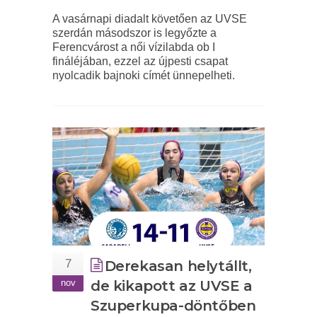
A vasárnapi diadalt követően az UVSE
szerdán másodszor is legyőzte a
Ferencvárost a női vízilabda ob I
fináléjában, ezzel az újpesti csapat
nyolcadik bajnoki címét ünnepelheti.
7
Derekasan helytállt,
nov
de kikapott az UVSE a
Szuperkupa-döntőben