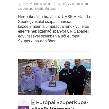
Szerző: Újpest Média
női vízilabda
,
sport
,
szuperkupa
,
UVSE
,
vízilabda
Nem sikerült a bravúr: az UVSE Vízilabda
Sportegyesület csapata harcias
küzdelemben alulmaradt a rendkívül erős
ellenfélnek számító spanyol CN Sabadell
együttesével szemben a női európai
Szuperkupa-döntőben.
6
Európai Szuperkupa-
nov