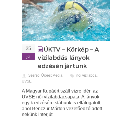
25
ÚKTV – Körkép – A
júl
vízilabdás lányok
edzésén jártunk
Szerző: Újpest Média
női vízilabda
,
UVSE
A Magyar Kupáért száll vízre idén az
UVSE női vízilabdacsapata. A lányok
egyik edzésére stábunk is ellátogatott,
ahol Benczur Márton vezetőedző adott
nekünk interjút.