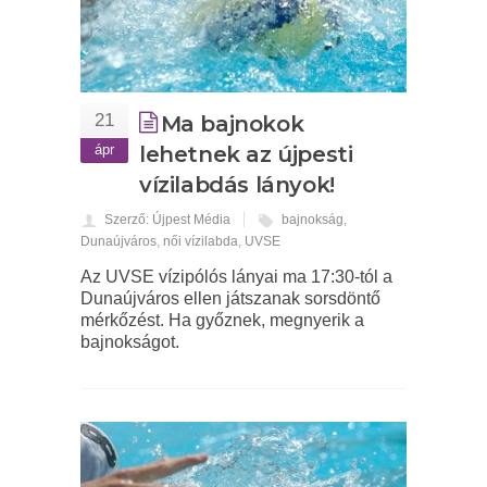
21
Ma bajnokok
ápr
lehetnek az újpesti
vízilabdás lányok!
Szerző: Újpest Média
bajnokság
,
Dunaújváros
,
női vízilabda
,
UVSE
Az UVSE vízipólós lányai ma 17:30-tól a
Dunaújváros ellen játszanak sorsdöntő
mérkőzést. Ha győznek, megnyerik a
bajnokságot.