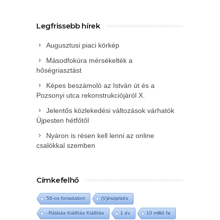
Legfrissebb hírek
Augusztusi piaci körkép
Másodfokúra mérsékelték a
hőségriasztást
Képes beszámoló az István út és a
Pozsonyi utca rekonstrukciójáról X.
Jelentős közlekedési változások várhatók
Újpesten hétfőtől
Nyáron is résen kell lenni az online
csalókkal szemben
Címkefelhő
'56-os forradalom
(V)észjelzés
- Rálátás Kiállítás Kiállítás
1 év
10 millió fa