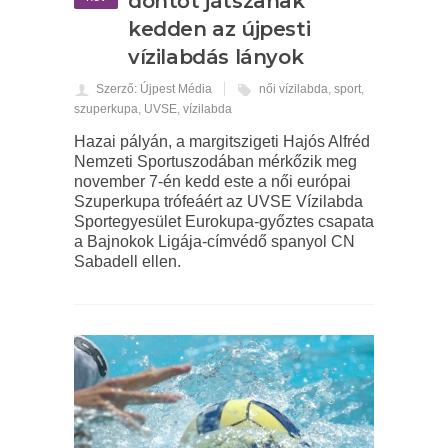
döntőt játszanak
kedden az újpesti
vízilabdás lányok
Szerző: Újpest Média
női vízilabda
,
sport
,
szuperkupa
,
UVSE
,
vízilabda
Hazai pályán, a margitszigeti Hajós Alfréd
Nemzeti Sportuszodában mérkőzik meg
november 7-én kedd este a női európai
Szuperkupa trófeáért az UVSE Vízilabda
Sportegyesület Eurokupa-győztes csapata
a Bajnokok Ligája-címvédő spanyol CN
Sabadell ellen.