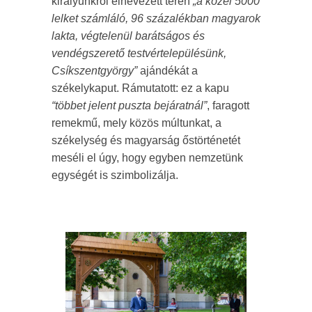
királyunkról elnevezett téren
„a közel 5000
lelket számláló, 96 százalékban magyarok
lakta, végtelenül barátságos és
vendégszerető testvértelepülésünk,
Csíkszentgyörgy”
ajándékát a
székelykaput. Rámutatott: ez a kapu
“többet jelent puszta bejáratnál”
, faragott
remekmű, mely közös múltunkat, a
székelység és magyarság őstörténetét
meséli el úgy, hogy egyben nemzetünk
egységét is szimbolizálja.