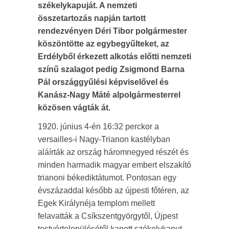
székelykapuját. A nemzeti
összetartozás napján tartott
rendezvényen Déri Tibor polgármester
köszöntötte az egybegyűlteket, az
Erdélyből érkezett alkotás előtti nemzeti
színű szalagot pedig Zsigmond Barna
Pál országgyűlési képviselővel és
Kanász-Nagy Máté alpolgármesterrel
közösen vágták át.
1920. június 4-én 16:32 perckor a
versailles-i Nagy-Trianon kastélyban
aláírták az ország háromnegyed részét és
minden harmadik magyar embert elszakító
trianoni békediktátumot. Pontosan egy
évszázaddal később az újpesti főtéren, az
Egek Királynéja templom mellett
felavatták a Csíkszentgyörgytől, Újpest
testvértelepülésétől kapott székelykaput.