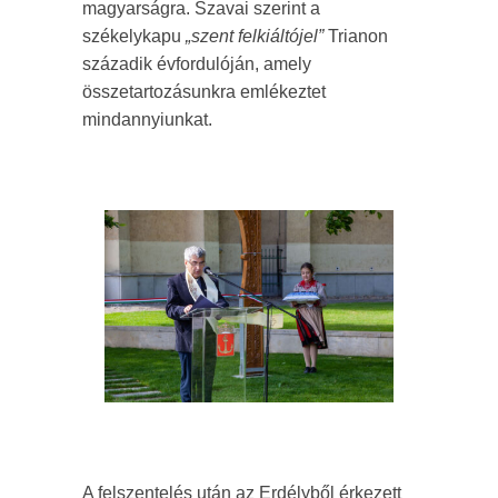
magyarságra. Szavai szerint a
székelykapu
„szent felkiáltójel”
Trianon
századik évfordulóján, amely
összetartozásunkra emlékeztet
mindannyiunkat.
A felszentelés után az Erdélyből érkezett