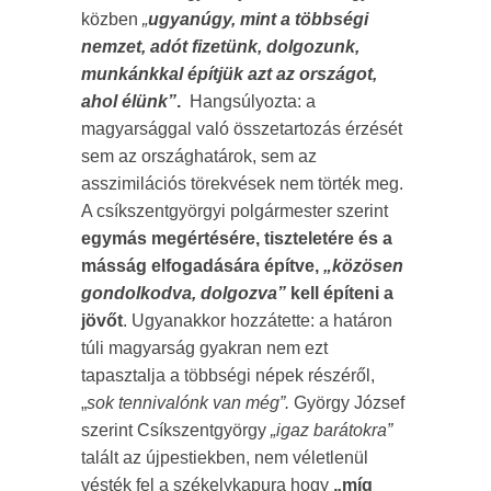
közben
„
ugyanúgy, mint a többségi
nemzet, adót fizetünk, dolgozunk,
munkánkkal építjük azt az országot,
ahol élünk”
.
Hangsúlyozta: a
magyarsággal való összetartozás érzését
sem az országhatárok, sem az
asszimilációs törekvések nem törték meg.
A csíkszentgyörgyi polgármester szerint
egymás megértésére, tiszteletére és a
másság elfogadására építve,
„közösen
gondolkodva, dolgozva”
kell építeni a
jövőt
. Ugyanakkor hozzátette: a határon
túli magyarság gyakran nem ezt
tapasztalja a többségi népek részéről,
„
sok tennivalónk van még”.
György József
szerint Csíkszentgyörgy
„igaz barátokra”
talált az újpestiekben, nem véletlenül
vésték fel a székelykapura hogy
„míg