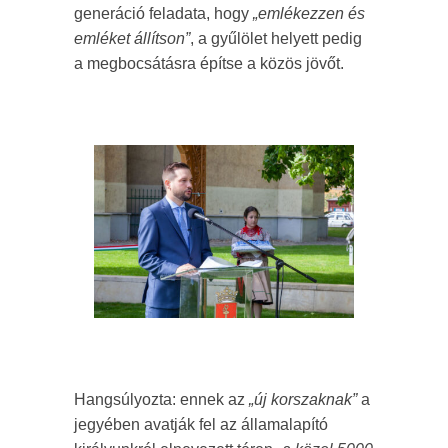
generáció feladata, hogy
„emlékezzen és
emléket állítson”
, a gyűlölet helyett pedig
a megbocsátásra építse a közös jövőt.
Hangsúlyozta: ennek az
„új korszaknak”
a
jegyében avatják fel az államalapító