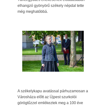
elhangzó gyönyörű székely népdal tette
még meghatóbbá.
A székelykapu avatással párhuzamosan a
Városháza előtt az Újpest szurkolói
görögtűzzel emlékeztek meg a 100 éve