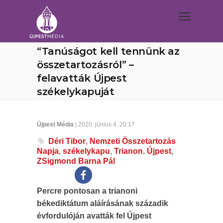
“Tanúságot kell tennünk az
összetartozásról” –
felavatták Újpest
székelykapuját
Újpest Média
| 2020. június 4. 20:17
Déri Tibor
,
Nemzeti Összetartozás
Napja
,
székelykapu
,
Trianon
,
Újpest
,
ZSigmond Barna Pál
Percre pontosan a trianoni
békediktátum aláírásának századik
évfordulóján avatták fel Újpest