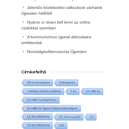
Jelentős közlekedési változások várhatók
Újpesten hétfőtől
Nyáron is résen kell lenni az online
csalókkal szemben
A kommunizmus újpesti áldozataira
emlékeztek
Nosztalgiavillamosozás Újpesten
Címkefelhő
'56-os forradalom
(V)észjelzés
- Rálátás Kiállítás Kiállítás
1 év
10 millió fa
10 millió Fa Alapítvány
10 millió fa Újpest-Káposztásmegyer
12-es villamos
13. havi nyugdíj
14
14-es villamos
100