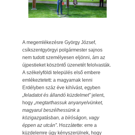
A megemlékezésre György József,
csíkszentgyörgyi polgármester sajnos
nem tudott személyesen eljönni, ám az
újpestieket köszöntő üzenetét felolvasták.
A székelyföldi település első embere
emlékeztetett: a magyarnak lenni
Erdélyben száz éve kihívást, egyben
„feladatot és állandó küzdelmet”
jelent,
hogy
„megtarthassuk anyanyelvünket,
magyarul beszélhessünk a
közigazgatásban, a bíróságon, vagy
éppen az utcán”
. Hozzátette: erre a
küzdelemre úgy kényszerülnek, hogy