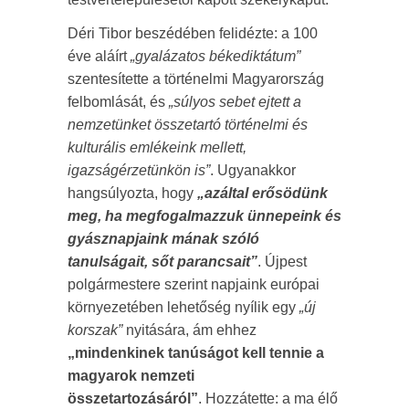
Déri Tibor beszédében felidézte: a 100
éve aláírt
„gyalázatos békediktátum”
szentesítette a történelmi Magyarország
felbomlását, és
„súlyos sebet ejtett a
nemzetünket összetartó történelmi és
kulturális emlékeink mellett,
igazságérzetünkön is”
. Ugyanakkor
hangsúlyozta, hogy
„azáltal erősödünk
meg, ha megfogalmazzuk ünnepeink és
gyásznapjaink mának szóló
tanulságait, sőt parancsait”
. Újpest
polgármestere szerint napjaink európai
környezetében lehetőség nyílik egy
„új
korszak”
nyitására, ám ehhez
„mindenkinek tanúságot kell tennie a
magyarok nemzeti
összetartozásáról”
. Hozzátette: a ma élő