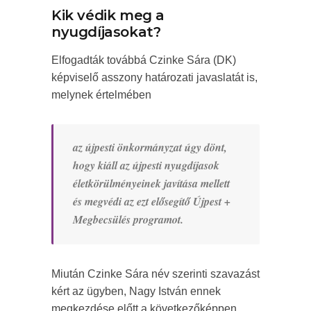
Kik védik meg a
nyugdíjasokat?
Elfogadták továbbá Czinke Sára (DK)
képviselő asszony határozati javaslatát is,
melynek értelmében
az újpesti önkormányzat úgy dönt,
hogy kiáll az újpesti nyugdíjasok
életkörülményeinek javítása mellett
és megvédi az ezt elősegítő Újpest +
Megbecsülés programot.
Miután Czinke Sára név szerinti szavazást
kért az ügyben, Nagy István ennek
megkezdése előtt a következőképpen