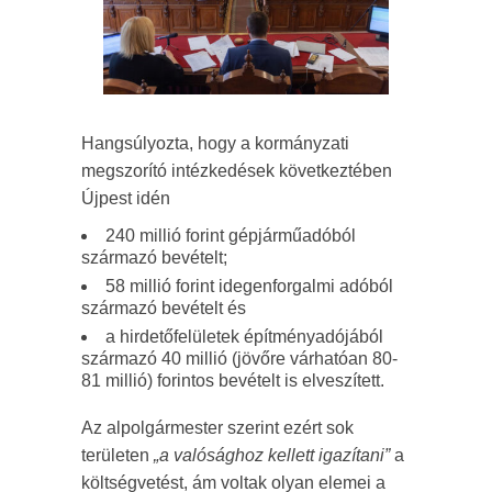
Hangsúlyozta, hogy a kormányzati
megszorító intézkedések következtében
Újpest idén
240 millió forint gépjárműadóból
származó bevételt;
58 millió forint idegenforgalmi adóból
származó bevételt és
a hirdetőfelületek építményadójából
származó 40 millió (jövőre várhatóan 80-
81 millió) forintos bevételt is elveszített.
Az alpolgármester szerint ezért sok
területen
„a valósághoz kellett igazítani”
a
költségvetést, ám voltak olyan elemei a