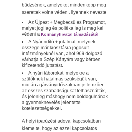
büdzsének, amelyeket mindenképp meg
szerettek volna védeni. Ilyennek nevezte:
Az Újpest + Megbecsülés Programot,
melyet jogilag és politikailag is meg kell
védeni a
.
Kormányhivatal támadásától
A Nyárindító + jutalmat, melynek
összege már kiosztásra jogosult
intézményeknél van, ahol 969 dolgozó
várhatja a Szép Kártyára vagy bérben
kifizetendő juttatást.
A nyári táborokat, melyekre a
szülőknek hatalmas szükségük van,
miután a járványidőszakban jellemzően
az összes szabadságukat felhasználták,
és jelenleg máshogy nem boldogulnának
a gyermeknevelés jelentette
kötelezettségekkel.
A helyi iparűzési adóval kapcsolatban
kiemelte, hogy az ezzel kapcsolatos