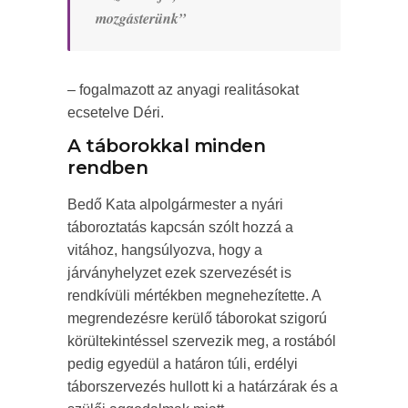
mozgásterünk”
– fogalmazott az anyagi realitásokat
ecsetelve Déri.
A táborokkal minden
rendben
Bedő Kata alpolgármester a nyári
táboroztatás kapcsán szólt hozzá a
vitához, hangsúlyozva, hogy a
járványhelyzet ezek szervezését is
rendkívüli mértékben megnehezítette. A
megrendezésre kerülő táborokat szigorú
körültekintéssel szervezik meg, a rostából
pedig egyedül a határon túli, erdélyi
táborszervezés hullott ki a határzárak és a