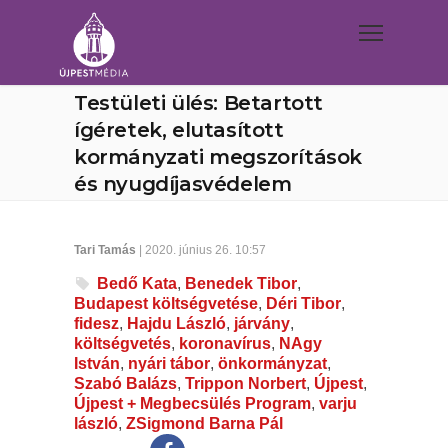
Testületi ülés: Betartott
ígéretek, elutasított
kormányzati megszorítások
és nyugdíjasvédelem
Tari Tamás
| 2020. június 26. 10:57
Bedő Kata
,
Benedek Tibor
,
Budapest költségvetése
,
Déri Tibor
,
fidesz
,
Hajdu László
,
járvány
,
költségvetés
,
koronavírus
,
NAgy
István
,
nyári tábor
,
önkormányzat
,
Szabó Balázs
,
Trippon Norbert
,
Újpest
,
Újpest + Megbecsülés Program
,
varju
lászló
,
ZSigmond Barna Pál