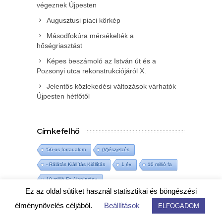
végeznek Újpesten
Augusztusi piaci körkép
Másodfokúra mérsékelték a
hőségriasztást
Képes beszámoló az István út és a
Pozsonyi utca rekonstrukciójáról X.
Jelentős közlekedési változások várhatók
Újpesten hétfőtől
Címkefelhő
'56-os forradalom
(V)észjelzés
- Rálátás Kiállítás Kiállítás
1 év
10 millió fa
10 millió Fa Alapítvány
Ez az oldal sütiket használ statisztikai és böngészési
10 millió fa Újpest-Káposztásmegyer
élménynövelés céljából.
Beállítások
ELFOGADOM
12-es villamos
13. havi nyugdíj
14