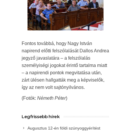
Fontos továbbá, hogy Nagy István
napirend előtti felszólalását Dallos Andrea
jegyző javaslatára – a felszólalás
személyiségi jogokat érintő tartalma miatt
– a napirendi pontok megvitatása után,
zárt ülésen hallgatták meg a képviselők,
így az nem volt sajtónyilvános.
(Fotók:
Németh Péter
)
Legfrissebb hírek
Augusztus 12-én földi szúnyoggyérítést