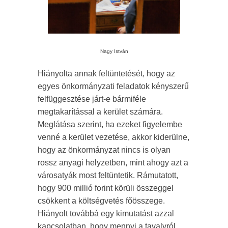
Nagy István
Hiányolta annak feltüntetését, hogy az
egyes önkormányzati feladatok kényszerű
felfüggesztése járt-e bármiféle
megtakarítással a kerület számára.
Meglátása szerint, ha ezeket figyelembe
venné a kerület vezetése, akkor kiderülne,
hogy az önkormányzat nincs is olyan
rossz anyagi helyzetben, mint ahogy azt a
városatyák most feltüntetik. Rámutatott,
hogy 900 millió forint körüli összeggel
csökkent a költségvetés főösszege.
Hiányolt továbbá egy kimutatást azzal
kapcsolatban, hogy mennyi a tavalyról