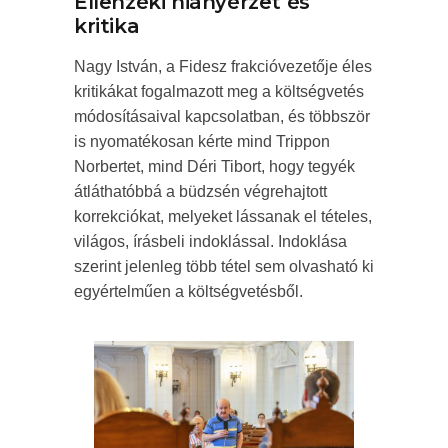
Ellenzéki hiányérzet és
kritika
Nagy István, a Fidesz frakcióvezetője éles
kritikákat fogalmazott meg a költségvetés
módosításaival kapcsolatban, és többször
is nyomatékosan kérte mind Trippon
Norbertet, mind Déri Tibort, hogy tegyék
átláthatóbbá a büdzsén végrehajtott
korrekciókat, melyeket lássanak el tételes,
világos, írásbeli indoklással. Indoklása
szerint jelenleg több tétel sem olvasható ki
egyértelműen a költségvetésből.