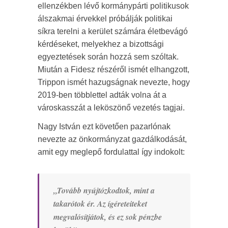
ellenzékben lévő kormánypárti politikusok
álszakmai érvekkel próbálják politikai
síkra terelni a kerület számára életbevágó
kérdéseket, melyekhez a bizottsági
egyeztetések során hozzá sem szóltak.
Miután a Fidesz részéről ismét elhangzott,
Trippon ismét hazugságnak nevezte, hogy
2019-ben többlettel adták volna át a
városkasszát a leköszönő vezetés tagjai.
Nagy István ezt követően pazarlónak
nevezte az önkormányzat gazdálkodását,
amit egy meglepő fordulattal így indokolt:
„Tovább nyújtózkodtok, mint a
takarótok ér. Az ígéreteiteket
megvalósítjátok, és ez sok pénzbe