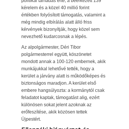
politikai támadás érte, a beérkezett 139
kérelem és a közel 40 millió forint
értékben folyósított támogatás, valamint a
még mindig elbírálás alatt álló friss
kérvények bizonyítják, hogy közel sem
nevezhető kudarcosnak a lépés.
Az alpolgármester, Déri Tibor
polgármesterrel együtt, köszönetet
mondott annak a 100-120 embernek, akik
munkájukkal lehetővé tették, hogy a
kerület a járvány alatt is működőképes és
biztonságos maradjon. A kerület első
embere hangsúlyozta: a kormánytól csak
feladatot kaptak, támogatást alig, ezért
különösen sokat jelent azoknak az
erőfeszítése, akik közösen tettek
Újpestért.