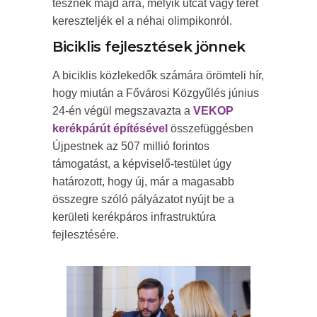
tesznek majd arra, melyik utcát vagy teret
kereszteljék el a néhai olimpikonról.
Biciklis fejlesztések jönnek
A biciklis közlekedők számára örömteli hír,
hogy miután a Fővárosi Közgyűlés június
24-én végül megszavazta a
VEKOP
kerékpárút építésével
összefüggésben
Újpestnek az 507 millió forintos
támogatást, a képviselő-testület úgy
határozott, hogy új, már a magasabb
összegre szóló pályázatot nyújt be a
kerületi kerékpáros infrastruktúra
fejlesztésére.