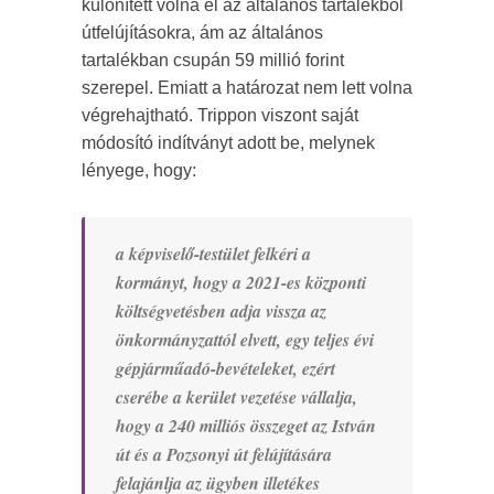
különített volna el az általános tartalékból
útfelújításokra, ám az általános
tartalékban csupán 59 millió forint
szerepel. Emiatt a határozat nem lett volna
végrehajtható. Trippon viszont saját
módosító indítványt adott be, melynek
lényege, hogy:
a képviselő-testület felkéri a
kormányt, hogy a 2021-es központi
költségvetésben adja vissza az
önkormányzattól elvett, egy teljes évi
gépjárműadó-bevételeket, ezért
cserébe a kerület vezetése vállalja,
hogy a 240 milliós összeget az István
út és a Pozsonyi út felújítására
felajánlja az ügyben illetékes