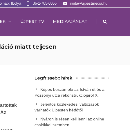
olnap: Ibolya
36-1-785-0366
iroda@ujpestmedia.hu
|
EK
ÚJPEST TV
MEDIAAJÁNLAT
áció miatt teljesen
Legfrissebb hírek
Képes beszámoló az István út és a
Pozsonyi utca rekonstrukciójáról X.
Jelentős közlekedési változások
artottak
várhatók Újpesten hétfőtől
 Az
Nyáron is résen kell lenni az online
csalókkal szemben