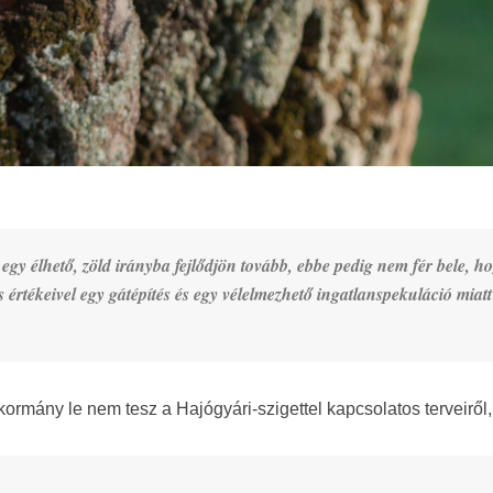
y élhető, zöld irányba fejlődjön tovább, ebbe pedig nem fér bele, h
s értékeivel egy gátépítés és egy vélelmezhető ingatlanspekuláció miatt
kormány le nem tesz a Hajógyári-szigettel kapcsolatos terveiről