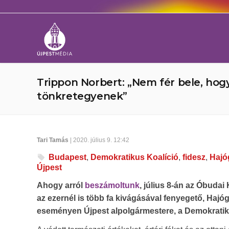
Trippon Norbert: „Nem fér bele, hog
tönkretegyenek”
Tari Tamás
| 2020. július 9. 12:42
Budapest
,
Demokratikus Koalíció
,
fidesz
,
Hajó
Újpest
Ahogy arról
beszámoltunk
, július 8-án az Óbuda
az ezernél is több fa kivágásával fenyegető, Hajóg
eseményen Újpest alpolgármestere, a Demokratikus