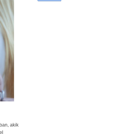
ban, akik
el