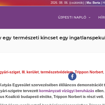
2026. 08. 06. (csütörtök) |
Ma: Berta
| H
ÚJPESTI NAPLÓ
HÍR
y egy természeti kincset egy ingatlanspekul
gyári-sziget
,
III. kerület
,
természetvédelem
,
Trippon Norbert
,
i Kutyás Egyesület szervezésében élőláncos demonstrációt t
yári-szigetre tervezett
kormányzati vízügyi beruházás
ellen.
 Koalíció budapesti elnöke, Trippon Norbert is részt vett.