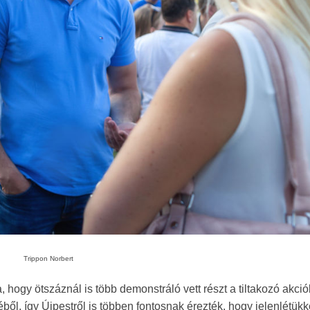
Trippon Norbert
hogy ötszáznál is több demonstráló vett részt a tiltakozó akció
ől, így Újpestről is többen fontosnak érezték, hogy jelenlétükk