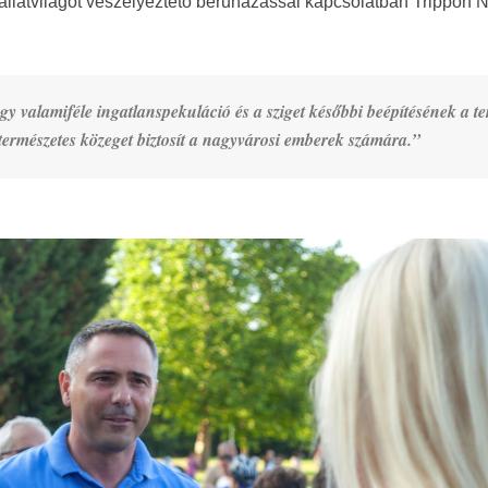
ni állatvilágot veszélyeztető beruházással kapcsolatban Trippon 
gy valamiféle ingatlanspekuláció és a sziget későbbi beépítésének a te
gy természetes közeget biztosít a nagyvárosi emberek számára.”