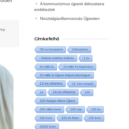
Norbert
A kommunizmus újpesti áldozataira
emlékeztek
Nosztalgiavillamosozás Újpesten
rve
Címkefelhő
'56-os forradalom
(V)észjelzés
- Rálátás Kiállítás Kiállítás
1 év
10 millió fa
10 millió Fa Alapítvány
10 millió fa Újpest-Káposztásmegyer
12-es villamos
13. havi nyugdíj
14-es villamos
14
100
100 Hangos Mese Újpest
100 milliós keret
100 nap
100 év
121-es busz
100 éves
135 éves
10000 forint