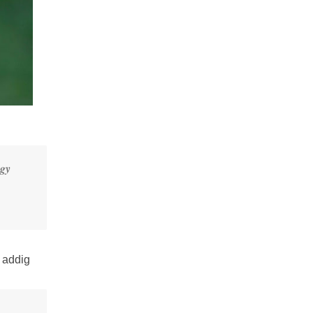
ogy
, addig