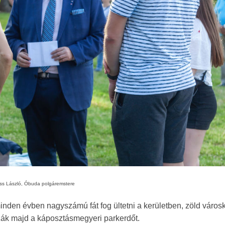
ss László, Óbuda polgáremstere
 minden évben nagyszámú fát fog ültetni a kerületben, zöld város
ozzák majd a káposztásmegyeri parkerdőt.