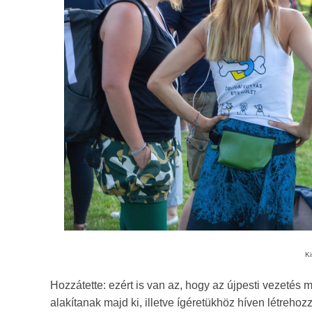
Ki
Hozzátette: ezért is van az, hogy az újpesti vezetés
alakítanak majd ki, illetve ígéretükhöz híven létreh