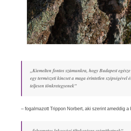
„Kiemelten fontos számunkra, hogy Budapest egésze eg
egy természeti kincset a maga érintetlen szépségével é
teljesen tönkretegyenek”
– fogalmazott Trippon Norbert, aki szerint ameddig a 
„folyamatos lakossági tiltakozásra számíthatnak”.