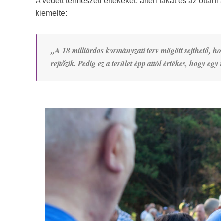
A védett természeti értékeket, ártéri fákat és az otta
kiemelte:
„A 18 milliárdos kormányzati terv mögött sejthető, ho
rejtőzik. Pedig ez a terület épp attól értékes, hogy e