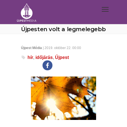
Újpesten volt a legmelegebb
Újpest Média
| 2019. október 22. 00:00
hír
,
időjárás
,
Újpest