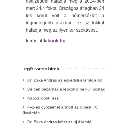
héttizeddel haladja meg a 2014-ben
mért 24,4 fokot. Országos átlagban 24
fok körül volt a hőmérséklet a
legmelegebb órákban, ez tíz fokkal
haladja meg az ilyenkor szokásost.
forrás:
ittlakunk.hu
Legfrissebb hírek
Dr. Baka András az egyedüli államfőjelölt
Délben bezárnak a légkondi nélküli posták
Napos időnk lesz
4–2-es győzelmet aratott az Újpest FC
Kisvárdán
Dr. Baka András lehet az új államfő