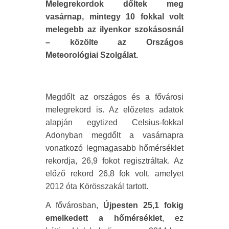
Melegrekordok dőltek meg
vasárnap, mintegy 10 fokkal volt
melegebb az ilyenkor szokásosnál
– közölte az Országos
Meteorológiai Szolgálat.
Megdőlt az országos és a fővárosi
melegrekord is. Az előzetes adatok
alapján egytized Celsius-fokkal
Adonyban megdőlt a vasárnapra
vonatkozó legmagasabb hőmérséklet
rekordja, 26,9 fokot regisztráltak. Az
előző rekord 26,8 fok volt, amelyet
2012 óta Körösszakál tartott.
A fővárosban,
Újpesten 25,1 fokig
emelkedett a hőmérséklet
, ez