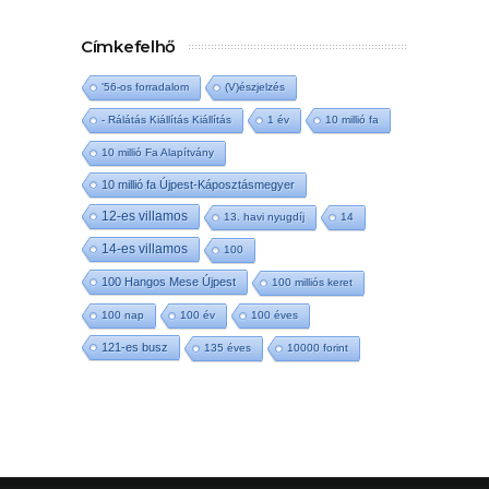
Címkefelhő
'56-os forradalom
(V)észjelzés
- Rálátás Kiállítás Kiállítás
1 év
10 millió fa
10 millió Fa Alapítvány
10 millió fa Újpest-Káposztásmegyer
12-es villamos
13. havi nyugdíj
14
14-es villamos
100
100 Hangos Mese Újpest
100 milliós keret
100 nap
100 év
100 éves
121-es busz
135 éves
10000 forint