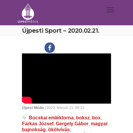
Újpesti Sport – 2020.02.21.
Újpest Média
| 2020. február 21. 09:15
Bocskai emléktorna
,
boksz
,
box
,
Farkas József
,
Gergely Gábor
,
magyar
bajnokság
,
ökölvívás
,