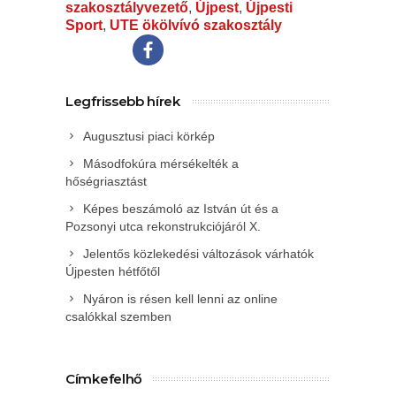
szakosztályvezető
,
Újpest
,
Újpesti
Sport
,
UTE ökölvívó szakosztály
Legfrissebb hírek
Augusztusi piaci körkép
Másodfokúra mérsékelték a
hőségriasztást
Képes beszámoló az István út és a
Pozsonyi utca rekonstrukciójáról X.
Jelentős közlekedési változások várhatók
Újpesten hétfőtől
Nyáron is résen kell lenni az online
csalókkal szemben
Címkefelhő