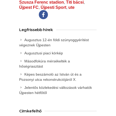
Szusza Ferenc stadion
,
Titi bácsi
,
Újpest FC
,
Újpesti Sport
,
ute
Legfrissebb hírek
Augusztus 12-én földi szúnyoggyérítést
végeznek Újpesten
Augusztusi piaci körkép
Másodfokúra mérsékelték a
hőségriasztást
Képes beszámoló az István út és a
Pozsonyi utca rekonstrukciójáról X.
Jelentős közlekedési változások várhatók
Újpesten hétfőtől
Címkefelhő