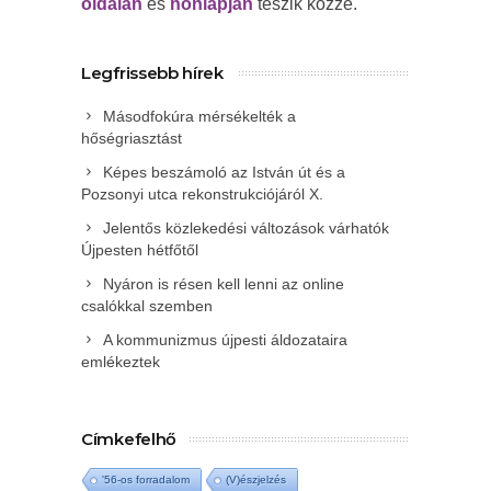
oldalán
és
honlapján
teszik közzé.
Legfrissebb hírek
Másodfokúra mérsékelték a
hőségriasztást
Képes beszámoló az István út és a
Pozsonyi utca rekonstrukciójáról X.
Jelentős közlekedési változások várhatók
Újpesten hétfőtől
Nyáron is résen kell lenni az online
csalókkal szemben
A kommunizmus újpesti áldozataira
emlékeztek
Címkefelhő
'56-os forradalom
(V)észjelzés