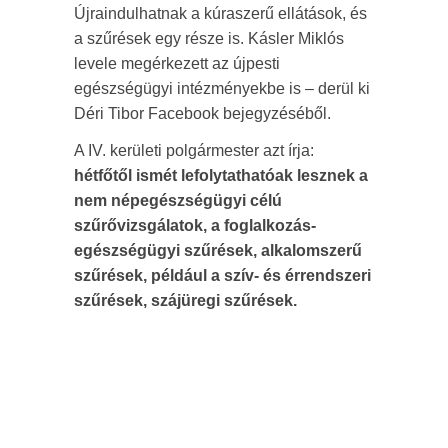
Újraindulhatnak a kúraszerű ellátások, és
a szűrések egy része is. Kásler Miklós
levele megérkezett az újpesti
egészségügyi intézményekbe is – derül ki
Déri Tibor Facebook bejegyzéséből.
A IV. kerületi polgármester azt írja:
hétfőtől ismét lefolytathatóak lesznek a
nem népegészségügyi célú
szűrővizsgálatok, a foglalkozás-
egészségügyi szűrések, alkalomszerű
szűrések, például a szív- és érrendszeri
szűrések, szájüregi szűrések.