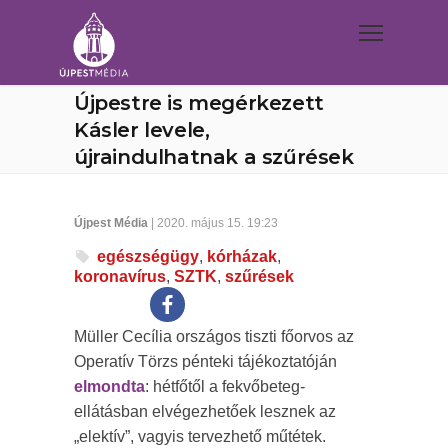
Újpestre is megérkezett
Kásler levele,
újraindulhatnak a szűrések
Újpest Média
| 2020. május 15. 19:23
egészségügy
,
kórházak
,
koronavírus
,
SZTK
,
szűrések
Müller Cecília országos tiszti főorvos az
Operatív Törzs pénteki tájékoztatóján
elmondta
: hétfőtől a fekvőbeteg-
ellátásban elvégezhetőek lesznek az
„elektív”, vagyis tervezhető műtétek.