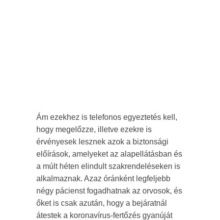
Ám ezekhez is telefonos egyeztetés kell,
hogy megelőzze, illetve ezekre is
érvényesek lesznek azok a biztonsági
előírások, amelyeket az alapellátásban és
a múlt héten elindult szakrendeléseken is
alkalmaznak. Azaz óránként legfeljebb
négy pácienst fogadhatnak az orvosok, és
őket is csak azután, hogy a bejáratnál
átestek a koronavírus-fertőzés gyanúját