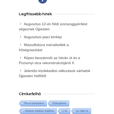
Legfrissebb hírek
Augusztus 12-én földi szúnyoggyérítést
végeznek Újpesten
Augusztusi piaci körkép
Másodfokúra mérsékelték a
hőségriasztást
Képes beszámoló az István út és a
Pozsonyi utca rekonstrukciójáról X.
Jelentős közlekedési változások várhatók
Újpesten hétfőtől
Címkefelhő
'56-os forradalom
(V)észjelzés
- Rálátás Kiállítás Kiállítás
1 év
10 millió fa