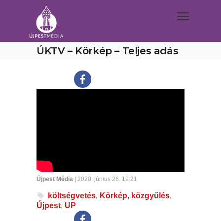
ÚKTV – Körkép – Teljes adás
Újpest Média
| 2020. június 26. 19:21
költségvetés
,
Körkép
,
közgyűlés
,
Újpest
,
UP