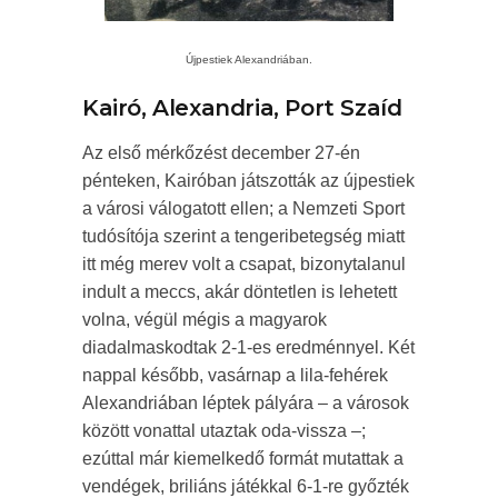
Újpestiek Alexandriában.
Kairó, Alexandria, Port Szaíd
Az első mérkőzést december 27-én
pénteken, Kairóban játszották az újpestiek
a városi válogatott ellen; a Nemzeti Sport
tudósítója szerint a tengeribetegség miatt
itt még merev volt a csapat, bizonytalanul
indult a meccs, akár döntetlen is lehetett
volna, végül mégis a magyarok
diadalmaskodtak 2-1-es eredménnyel. Két
nappal később, vasárnap a lila-fehérek
Alexandriában léptek pályára – a városok
között vonattal utaztak oda-vissza –;
ezúttal már kiemelkedő formát mutattak a
vendégek, briliáns játékkal 6-1-re győzték