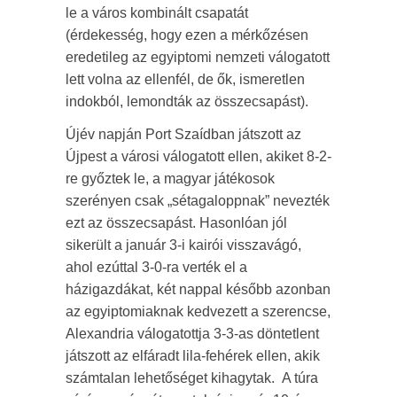
le a város kombinált csapatát
(érdekesség, hogy ezen a mérkőzésen
eredetileg az egyiptomi nemzeti válogatott
lett volna az ellenfél, de ők, ismeretlen
indokból, lemondták az összecsapást).
Újév napján Port Szaídban játszott az
Újpest a városi válogatott ellen, akiket 8-2-
re győztek le, a magyar játékosok
szerényen csak „sétagaloppnak” nevezték
ezt az összecsapást. Hasonlóan jól
sikerült a január 3-i kairói visszavágó,
ahol ezúttal 3-0-ra verték el a
házigazdákat, két nappal később azonban
az egyiptomiaknak kedvezett a szerencse,
Alexandria válogatottja 3-3-as döntetlent
játszott az elfáradt lila-fehérek ellen, akik
számtalan lehetőséget kihagytak. A túra