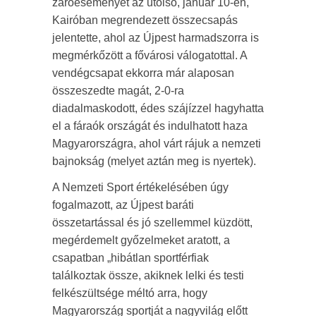
záróeseményét az utolsó, január 10-én,
Kairóban megrendezett összecsapás
jelentette, ahol az Újpest harmadszorra is
megmérkőzött a fővárosi válogatottal. A
vendégcsapat ekkorra már alaposan
összeszedte magát, 2-0-ra
diadalmaskodott, édes szájízzel hagyhatta
el a fáraók országát és indulhatott haza
Magyarországra, ahol várt rájuk a nemzeti
bajnokság (melyet aztán meg is nyertek).
A Nemzeti Sport értékelésében úgy
fogalmazott, az Újpest baráti
összetartással és jó szellemmel küzdött,
megérdemelt győzelmeket aratott, a
csapatban „hibátlan sportférfiak
találkoztak össze, akiknek lelki és testi
felkészültsége méltó arra, hogy
Magyarország sportját a nagyvilág előtt