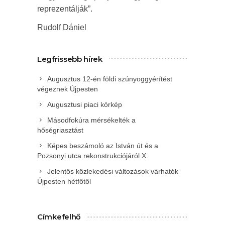
reprezentálják”.
Rudolf Dániel
Legfrissebb hírek
Augusztus 12-én földi szúnyoggyérítést
végeznek Újpesten
Augusztusi piaci körkép
Másodfokúra mérsékelték a
hőségriasztást
Képes beszámoló az István út és a
Pozsonyi utca rekonstrukciójáról X.
Jelentős közlekedési változások várhatók
Újpesten hétfőtől
Címkefelhő