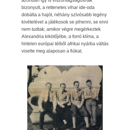
azonban így is viszontagságosnak
bizonyult, a rettenetes vihar ide-oda
dobálta a hajót, néhány szívósabb legény
kivételével a játékosok se pihenni, se enni
nem tudtak; amikor végre megérkeztek
Alexandria kikötőjébe, a forró klíma, a
hirtelen európai télből afrikai nyárba váltás
viselte meg alaposan a fiúkat.