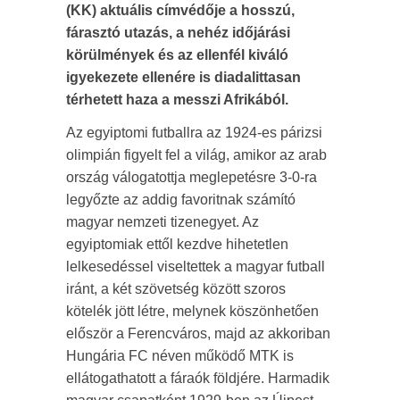
(KK) aktuális címvédője a hosszú,
fárasztó utazás, a nehéz időjárási
körülmények és az ellenfél kiváló
igyekezete ellenére is diadalittasan
térhetett haza a messzi Afrikából.
Az egyiptomi futballra az 1924-es párizsi
olimpián figyelt fel a világ, amikor az arab
ország válogatottja meglepetésre 3-0-ra
legyőzte az addig favoritnak számító
magyar nemzeti tizenegyet. Az
egyiptomiak ettől kezdve hihetetlen
lelkesedéssel viseltettek a magyar futball
iránt, a két szövetség között szoros
kötelék jött létre, melynek köszönhetően
először a Ferencváros, majd az akkoriban
Hungária FC néven működő MTK is
ellátogathatott a fáraók földjére. Harmadik