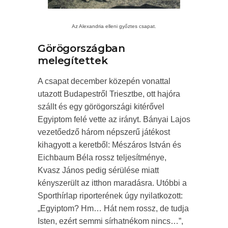
Az Alexandria elleni győztes csapat.
Görögországban
melegítettek
A csapat december közepén vonattal
utazott Budapestről Triesztbe, ott hajóra
szállt és egy görögországi kitérővel
Egyiptom felé vette az irányt. Bányai Lajos
vezetőedző három népszerű játékost
kihagyott a keretből: Mészáros István és
Eichbaum Béla rossz teljesítménye,
Kvasz János pedig sérülése miatt
kényszerült az itthon maradásra. Utóbbi a
Sporthírlap riporterének úgy nyilatkozott:
„Egyiptom? Hm… Hát nem rossz, de tudja
Isten, ezért semmi sírhatnékom nincs…”,