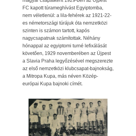
magyar csapatként 1929-ben az Újpest
FC kapott túrameghívást Egyiptomba,
nem véletlenül: a lila-fehérek az 1921-22-
es németországi túrájuk óta nemzetközi
szinten is számon tartott, kapós
nagycsapatnak számítottak. Néhány
hónappal az egyiptomi turné lefixálását
követően, 1929 novemberében az Újpest
a Slavia Praha legyőzésével megszerezte
az első nemzetközi klubcsapat-bajnokság,
a Mitropa Kupa, más néven Közép-
európai Kupa bajnoki címét.