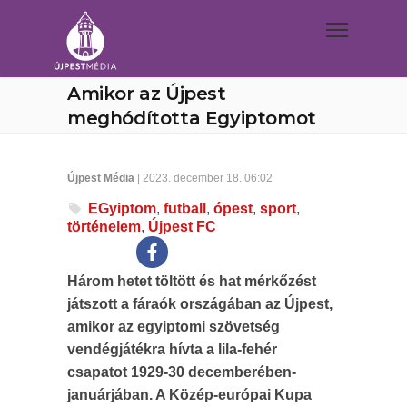
Amikor az Újpest
meghódította Egyiptomot
Újpest Média
| 2023. december 18. 06:02
EGyiptom
,
futball
,
ópest
,
sport
,
történelem
,
Újpest FC
Három hetet töltött és hat mérkőzést
játszott a fáraók országában az Újpest,
amikor az egyiptomi szövetség
vendégjátékra hívta a lila-fehér
csapatot 1929-30 decemberében-
januárjában. A Közép-európai Kupa