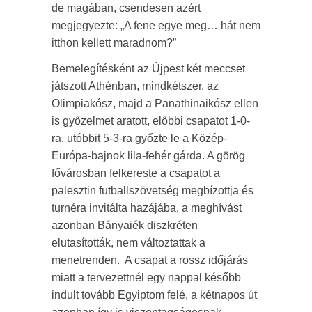
de magában, csendesen azért
megjegyezte: „A fene egye meg… hát nem
itthon kellett maradnom?”
Bemelegítésként az Újpest két meccset
játszott Athénban, mindkétszer, az
Olimpiakósz, majd a Panathinaikósz ellen
is győzelmet aratott, előbbi csapatot 1-0-
ra, utóbbit 5-3-ra győzte le a Közép-
Európa-bajnok lila-fehér gárda. A görög
fővárosban felkereste a csapatot a
palesztin futballszövetség megbízottja és
turnéra invitálta hazájába, a meghívást
azonban Bányaiék diszkréten
elutasították, nem változtattak a
menetrenden. A csapat a rossz időjárás
miatt a tervezettnél egy nappal később
indult tovább Egyiptom felé, a kétnapos út