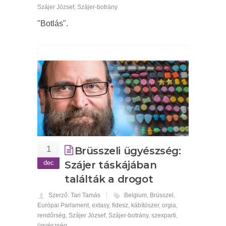
Szájer József
,
Szájer-botrány
"Botlás".
1
Brüsszeli ügyészség:
dec
Szájer táskájában
találták a drogot
Szerző: Tari Tamás
Belgium
,
Brüsszel
,
Európai Parlament
,
extasy
,
fidesz
,
kábítószer
,
orgia
,
rendőrség
,
Szájer József
,
Szájer-botrány
,
szexparti
,
ügyészség