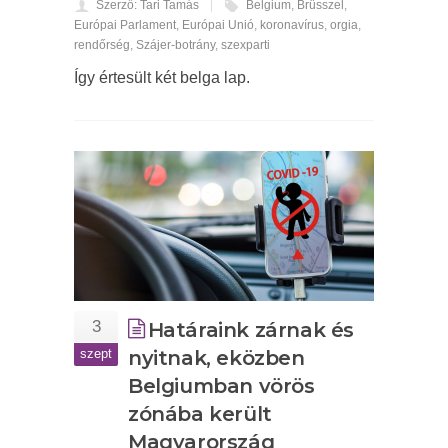
Szerző: Tari Tamás
Belgium
,
Brüsszel
,
Európai Parlament
,
Európai Unió
,
koronavírus
,
orgia
,
rendőrség
,
Szájer-botrány
,
szexparti
Így értesült két belga lap.
3
Határaink zárnak és
szept
nyitnak, eközben
Belgiumban vörös
zónába került
Magyarország