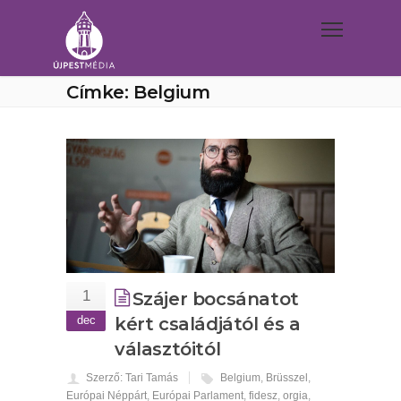
Címke: Belgium
1
Szájer bocsánatot
dec
kért családjától és a
választóitól
Szerző: Tari Tamás
Belgium
,
Brüsszel
,
Európai Néppárt
,
Európai Parlament
,
fidesz
,
orgia
,