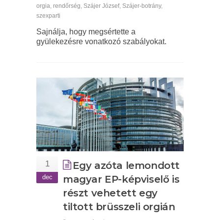
orgia
,
rendőrség
,
Szájer József
,
Szájer-botrány
,
szexparti
Sajnálja, hogy megsértette a
gyülekezésre vonatkozó szabályokat.
1
Egy azóta lemondott
dec
magyar EP-képviselő is
részt vehetett egy
tiltott brüsszeli orgián