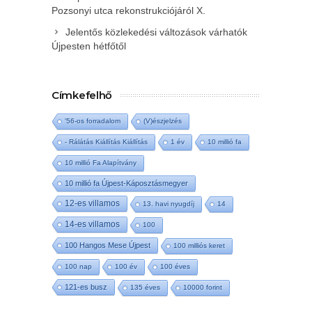
Pozsonyi utca rekonstrukciójáról X.
Jelentős közlekedési változások várhatók
Újpesten hétfőtől
Címkefelhő
'56-os forradalom
(V)észjelzés
- Rálátás Kiállítás Kiállítás
1 év
10 millió fa
10 millió Fa Alapítvány
10 millió fa Újpest-Káposztásmegyer
12-es villamos
13. havi nyugdíj
14
14-es villamos
100
100 Hangos Mese Újpest
100 milliós keret
100 nap
100 év
100 éves
121-es busz
135 éves
10000 forint