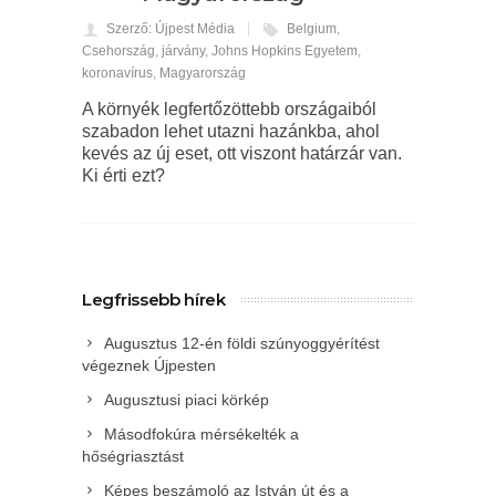
Szerző: Újpest Média
Belgium
,
Csehország
,
járvány
,
Johns Hopkins Egyetem
,
koronavírus
,
Magyarország
A környék legfertőzöttebb országaiból
szabadon lehet utazni hazánkba, ahol
kevés az új eset, ott viszont határzár van.
Ki érti ezt?
Legfrissebb hírek
Augusztus 12-én földi szúnyoggyérítést
végeznek Újpesten
Augusztusi piaci körkép
Másodfokúra mérsékelték a
hőségriasztást
Képes beszámoló az István út és a