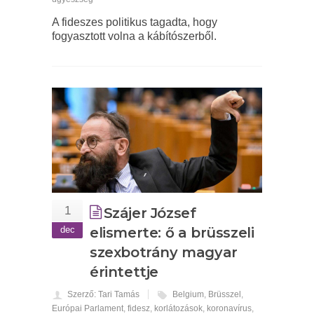
A fideszes politikus tagadta, hogy
fogyasztott volna a kábítószerből.
1
Szájer József
dec
elismerte: ő a brüsszeli
szexbotrány magyar
érintettje
Szerző: Tari Tamás
Belgium
,
Brüsszel
,
Európai Parlament
,
fidesz
,
korlátozások
,
koronavírus
,