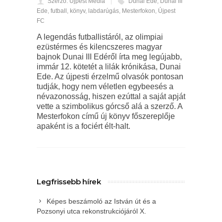
Szerző: Újpest Média
Dunai Ede
,
Dunai III
Ede
,
futball
,
könyv
,
labdarúgás
,
Mesterfokon
,
Újpest
FC
A legendás futballistáról, az olimpiai
ezüstérmes és kilencszeres magyar
bajnok Dunai III Edéről írta meg legújabb,
immár 12. kötetét a lilák krónikása, Dunai
Ede. Az újpesti érzelmű olvasók pontosan
tudják, hogy nem véletlen egybeesés a
névazonosság, hiszen ezúttal a saját apját
vette a szimbolikus górcső alá a szerző. A
Mesterfokon című új könyv főszereplője
apaként is a fociért élt-halt.
Legfrissebb hírek
Képes beszámoló az István út és a
Pozsonyi utca rekonstrukciójáról X.