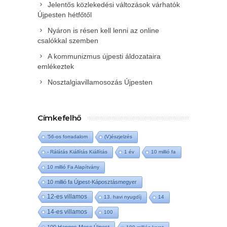
Jelentős közlekedési változások várhatók
Újpesten hétfőtől
Nyáron is résen kell lenni az online
csalókkal szemben
A kommunizmus újpesti áldozataira
emlékeztek
Nosztalgiavillamosozás Újpesten
Címkefelhő
'56-os forradalom
(V)észjelzés
- Rálátás Kiállítás Kiállítás
1 év
10 millió fa
10 millió Fa Alapítvány
10 millió fa Újpest-Káposztásmegyer
12-es villamos
13. havi nyugdíj
14
14-es villamos
100