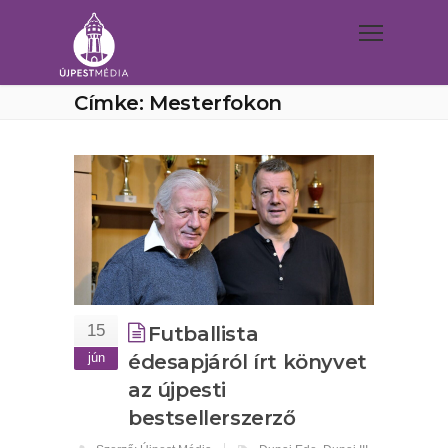
Címke: Mesterfokon
15
Futballista
jún
édesapjáról írt könyvet
az újpesti
bestsellerszerző