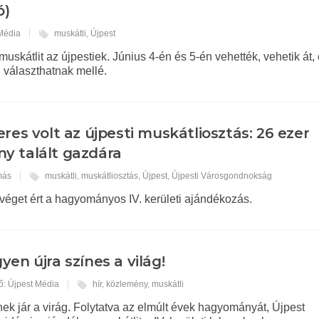
ó)
 Média
muskátli
,
Újpest
muskátlit az újpestiek. Június 4-én és 5-én vehették, vehetik át,
, választhatnak mellé.
eres volt az újpesti muskátliosztás: 26 ezer
y talált gazdára
más
muskátli
,
muskátliosztás
,
Újpest
,
Újpesti Városgondnokság
véget ért a hagyományos IV. kerületi ajándékozás.
yen újra színes a világ!
ő: Újpest Média
hír
,
közlemény
,
muskátli
ek jár a virág. Folytatva az elmúlt évek hagyományát, Újpest