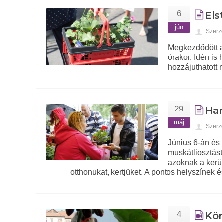
6
Els
jún
Szerz
Megkezdődött a
órakor. Idén is
hozzájuthatott
29
Ham
máj
Szerz
Június 6-án és
muskátliosztás
azoknak a kerü
otthonukat, kertjüket. A pontos helyszínek 
4
Kör