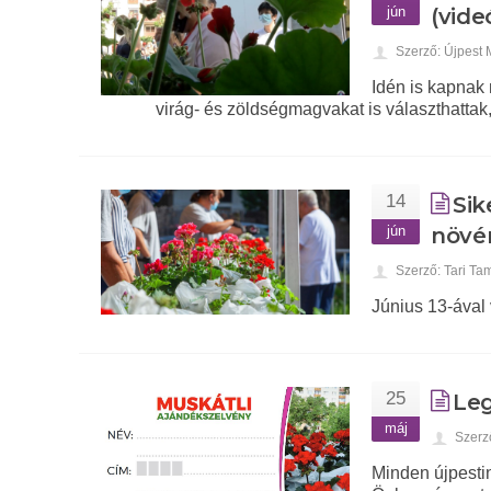
jún
(vide
Szerző: Újpest
Idén is kapnak 
virág- és zöldségmagvakat is választhattak
14
Sik
jún
növén
Szerző: Tari Ta
Június 13-ával 
25
Leg
máj
Szerz
Minden újpestin