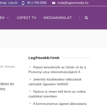
olnap: László
36-1-785-0366
iroda@ujpestmedia.hu
|
EK
ÚJPEST TV
MEDIAAJÁNLAT
Legfrissebb hírek
at
,
Semsey
Képes beszámoló az István út és a
Pozsonyi utca rekonstrukciójáról X.
Jelentős közlekedési változások
téren és
várhatók Újpesten hétfőtől
msey
Nyáron is résen kell lenni az online
csalókkal szemben
A kommunizmus újpesti áldozataira