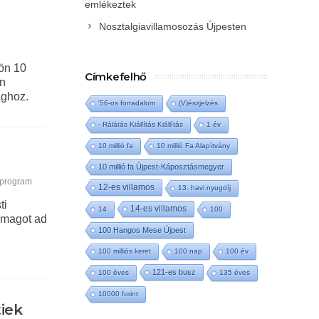
emlékeztek
Nosztalgiavillamosozás Újpesten
ön 10
Címkefelhő
an
aghoz.
'56-os forradalom
(V)észjelzés
- Rálátás Kiállítás Kiállítás
1 év
10 millió fa
10 millió Fa Alapítvány
10 millió fa Újpest-Káposztásmegyer
 program
12-es villamos
13. havi nyugdíj
ti
14-es villamos
14
100
gmagot ad
100 Hangos Mese Újpest
100 milliós keret
100 nap
100 év
121-es busz
100 éves
135 éves
10000 forint
iek