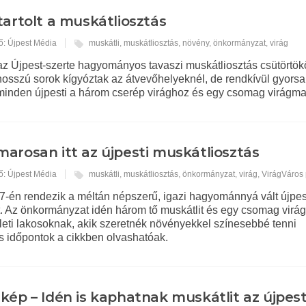
tartolt a muskátliosztás
ő: Újpest Média
muskátli
,
muskátliosztás
,
növény
,
önkormányzat
,
virág
z Újpest-szerte hagyományos tavaszi muskátliosztás csütörtök
 hosszú sorok kígyóztak az átvevőhelyeknél, de rendkívül gyors
 minden újpesti a három cserép virághoz és egy csomag virágm
arosan itt az újpesti muskátliosztás
ő: Újpest Média
muskátli
,
muskátliosztás
,
önkormányzat
,
virág
,
VirágVáros
 7-én rendezik a méltán népszerű, igazi hagyománnyá vált újpes
t. Az önkormányzat idén három tő muskátlit és egy csomag virá
leti lakosoknak, akik szeretnék növényekkel színesebbé tenni
és időpontok a cikkben olvashatóak.
kép – Idén is kaphatnak muskátlit az újpest