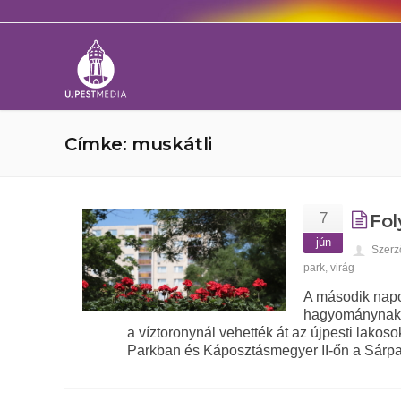
Címke: muskátli
7
Fol
jún
Szerz
park
,
virág
A második napon
hagyománynak s
a víztoronynál vehették át az újpesti lak
Parkban és Káposztásmegyer II-őn a Sárpatak