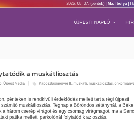
2026. 08. 07. (péntek) |
Ma: Ibolya
| H
ÚJPESTI NAPLÓ
HÍR
ytatódik a muskátliosztás
ő: Újpest Média
Káposztásmegyer II.
,
muskátli
,
muskátliosztás
,
önkormányz
, pénteken is rendkívüli érdeklődés mellett tart a régi újpesti
zámító muskátliosztás. Tegnap a Bőröndös sétánynál, a Béke 
osok a három cserép virágot és egy csomag virágmagot, ma a Se
i patika melletti parkolónál folytatódik az osztás.