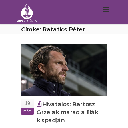
Címke: Ratatics Péter
19
Hivatalos: Bartosz
márc
Grzelak marad a lilák
kispadján