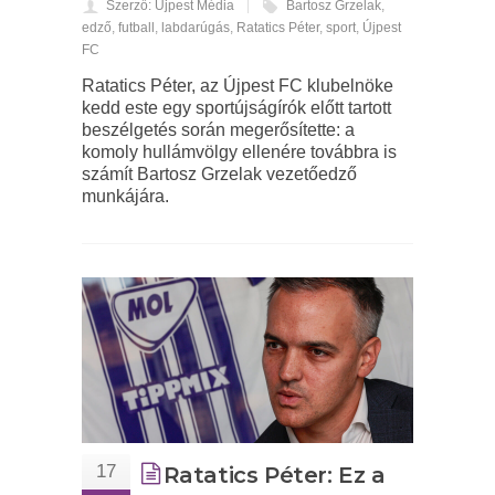
Szerző: Újpest Média
Bartosz Grzelak
,
edző
,
futball
,
labdarúgás
,
Ratatics Péter
,
sport
,
Újpest
FC
Ratatics Péter, az Újpest FC klubelnöke
kedd este egy sportújságírók előtt tartott
beszélgetés során megerősítette: a
komoly hullámvölgy ellenére továbbra is
számít Bartosz Grzelak vezetőedző
munkájára.
17
Ratatics Péter: Ez a