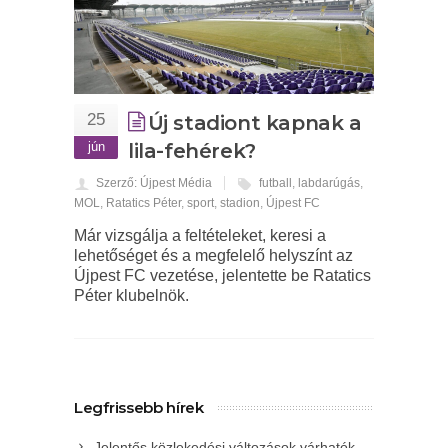
25
Új stadiont kapnak a
jún
lila-fehérek?
Szerző: Újpest Média
futball
,
labdarúgás
,
MOL
,
Ratatics Péter
,
sport
,
stadion
,
Újpest FC
Már vizsgálja a feltételeket, keresi a
lehetőséget és a megfelelő helyszínt az
Újpest FC vezetése, jelentette be Ratatics
Péter klubelnök.
Legfrissebb hírek
Jelentős közlekedési változások várhatók