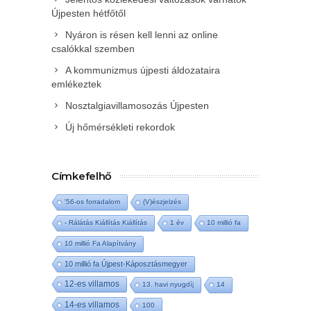
Újpesten hétfőtől
Nyáron is résen kell lenni az online
csalókkal szemben
A kommunizmus újpesti áldozataira
emlékeztek
Nosztalgiavillamosozás Újpesten
Új hőmérsékleti rekordok
Címkefelhő
'56-os forradalom
(V)észjelzés
- Rálátás Kiállítás Kiállítás
1 év
10 millió fa
10 millió Fa Alapítvány
10 millió fa Újpest-Káposztásmegyer
12-es villamos
13. havi nyugdíj
14
14-es villamos
100