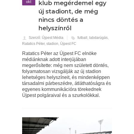
okt
klub megérdemel egy
új stadiont, de még
nincs döntés a
helyszínről
Szerző: Újpest Média
futball
,
labdarúgás
,
Ratatics Péter
,
stadion
,
Újpest FC
Ratatics Péter az Újpest FC elnöke
médiánknak adott interjújában
megerősítette: még nem született döntés,
folyamatosan vizsgálják az új stadion
lehetséges helyszíneit, és mindenképpen
társadalmi párbeszédre, átláthatóságra és
egyenes kommunikációra törekednek
Újpest polgáraival és a szurkolókkal.