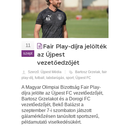
11
Fair Play-díjra jelölték
szept
az Újpest
vezetőedzőjét
Szerző: Újpest Média
Bartosz Grzelak
,
fair
play-díj
,
futball
,
labdarúgás
,
sport
,
Újpest FC
A Magyar Olimpiai Bizottság Fair Play-
díjra jelölte az Újpest FC vezetőedzőjét,
Bartosz Grzelakot és a Dorogi FC
vezetőedzőjét, Bekő Balázst a
szeptember 7-i szombaton játszott
gálamérkőzésen tanúsított sportszerű,
példamutató viselkedésükért.