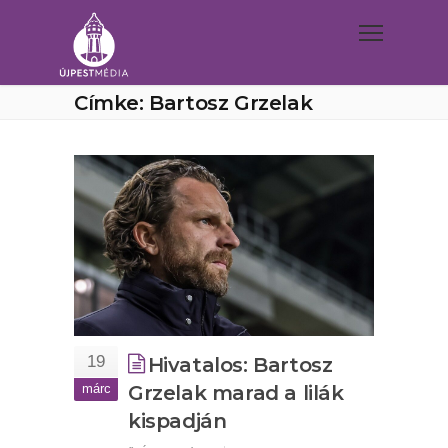
Címke: Bartosz Grzelak
19
Hivatalos: Bartosz
márc
Grzelak marad a lilák
kispadján