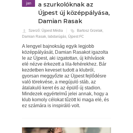
jan
a szurkolóknak az
Újpest új középpályása,
Damian Rasak
Szerző: Újpest Média
Bartosz Grzelak
,
Damian Rasak
,
labdarúgás
,
Újpest FC
A lengyel bajnokság egyik legjobb
középpályását, Damian Rasakot igazolta
le az Újpest, aki izgatottan, új kihívások
elé nézve érkezett a lila-fehérekhez. Bár
kezdetben keveset tudott a klubról,
gyorsan meggyőzte az Újpest fejlődésre
való törekvése, a megújuló stáb, az
átalakuló keret és az épülő új stadion.
Mindezek egyértelmű jelei annak, hogy a
klub komoly célokat tűzött ki maga elé, és
ez számára is inspiráló volt.