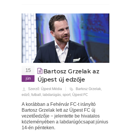
15
Bartosz Grzelak az
jún
Újpest új edzője
Szerző: Újpest Média
Bartosz Grzelak
,
edző
,
futball
,
labdarúgás
,
sport
,
Újpest FC
A korábban a Fehérvár FC-t irányító
Bartosz Grzelak lett az Újpest FC új
vezetőedzője − jelentette be hivatalos
közleményében a labdarúgócsapat június
14-én pénteken.