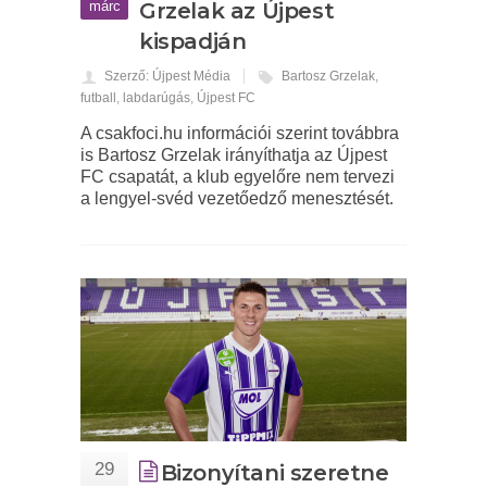
márc
Grzelak az Újpest
kispadján
Szerző: Újpest Média
Bartosz Grzelak
,
futball
,
labdarúgás
,
Újpest FC
A csakfoci.hu információi szerint továbbra
is Bartosz Grzelak irányíthatja az Újpest
FC csapatát, a klub egyelőre nem tervezi
a lengyel-svéd vezetőedző menesztését.
29
Bizonyítani szeretne