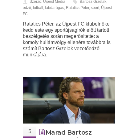
Szerző: Újpest Média
Bartosz Grzelak
,
edző
,
futball
,
labdarúgás
,
Ratatics Péter
,
sport
,
Újpest
FC
Ratatics Péter, az Újpest FC klubelnöke
kedd este egy sportújságírók előtt tartott
beszélgetés során megerősítette: a
komoly hullámvölgy ellenére továbbra is
számít Bartosz Grzelak vezetőedző
munkájára.
5
Marad Bartosz