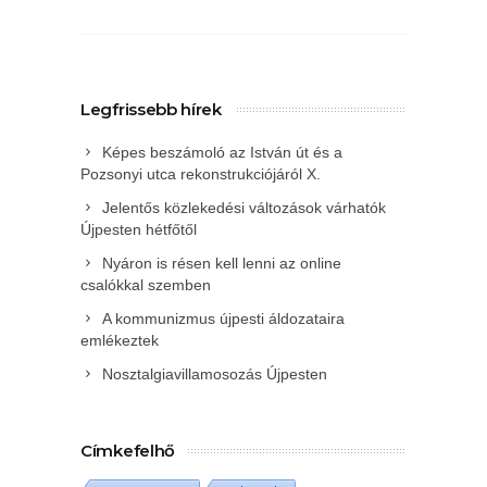
Legfrissebb hírek
Képes beszámoló az István út és a
Pozsonyi utca rekonstrukciójáról X.
Jelentős közlekedési változások várhatók
Újpesten hétfőtől
Nyáron is résen kell lenni az online
csalókkal szemben
A kommunizmus újpesti áldozataira
emlékeztek
Nosztalgiavillamosozás Újpesten
Címkefelhő