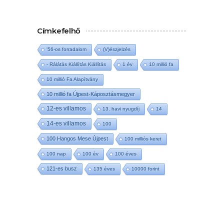
Címkefelhő
'56-os forradalom
(V)észjelzés
- Rálátás Kiállítás Kiállítás
1 év
10 millió fa
10 millió Fa Alapítvány
10 millió fa Újpest-Káposztásmegyer
12-es villamos
13. havi nyugdíj
14
14-es villamos
100
100 Hangos Mese Újpest
100 milliós keret
100 nap
100 év
100 éves
121-es busz
135 éves
10000 forint