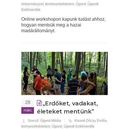
önkormányzat
,
természetvédelem
,
Újpest
,
Újpesti
Erdőmentők
Online workshopon kapunk tudást ahhoz,
hogyan mentsük meg a hazai
madárállományt.
28
„Erdőket, vadakat,
márc
életeket mentünk”
Szerző: Újpest Média
Kissné Dóczy Emília
,
környezetvédelem
,
Újpest
,
Újpesti Erdőmentők