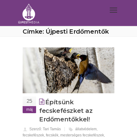
Címke: Újpesti Erdőmentők
25
Építsünk
máj
fecskefészket az
Erdőmentőkkel!
Szerző: Tari Tamás
állatvédelem
,
fecskefészek
,
fecskék
,
mesterséges fecskefészek
,