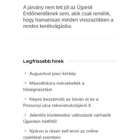
A járvány nem tett jót az Újpesti
Erdőmentőknek sem, akik csak remélik,
hogy hamarosan minden visszazökken a
rendes kerékvágásba.
Legfrissebb hírek
Augusztusi piaci körkép
Másodfokúra mérsékelték a
hőségriasztást
Képes beszámoló az István út és a
Pozsonyi utca rekonstrukciójáról X.
Jelentős közlekedési változások várhatók
Újpesten hétfőtől
Nyáron is résen kell lenni az online
csalókkal szemben