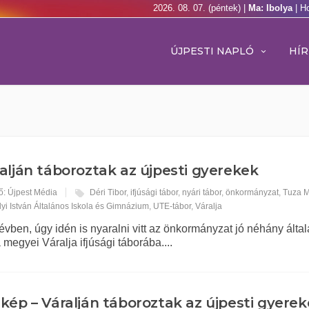
2026. 08. 07. (péntek) |
Ma: Ibolya
| H
ÚJPESTI NAPLÓ
HÍR
alján táboroztak az újpesti gyerekek
ő: Újpest Média
Déri Tibor
,
ifjúsági tábor
,
nyári tábor
,
önkormányzat
,
Tuza M
lyi István Általános Iskola és Gimnázium
,
UTE-tábor
,
Váralja
vben, úgy idén is nyaralni vitt az önkormányzat jó néhány álta
 megyei Váralja ifjúsági táborába....
kép – Váralján táboroztak az újpesti gyere