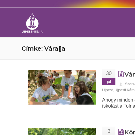
Címke: Váralja
30
Vár
júl
Szerz
Újpest
,
Újpesti Káro
Ahogy minden é
iskolást a Tolna
3
Kör