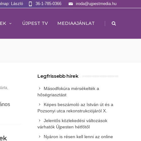
olnap: László
36-1-785-0366
iroda@ujpestmedia.hu
|
EK
ÚJPEST TV
MEDIAAJÁNLAT
Legfrissebb hírek
árta
,
Másodfokúra mérsékelték a
hőségriasztást
lános
Képes beszámoló az István út és a
Pozsonyi utca rekonstrukciójáról X.
Jelentős közlekedési változások
várhatók Újpesten hétfőtől
Nyáron is résen kell lenni az online
kek