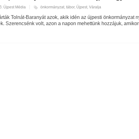
ő: Újpest Média
önkormányzat
,
tábor
,
Újpest
,
Váralja
árták Tolnát-Baranyát azok, akik idén az újpesti önkormányzat n
k. Szerencsénk volt, azon a napon mehettünk hozzájuk, amiko