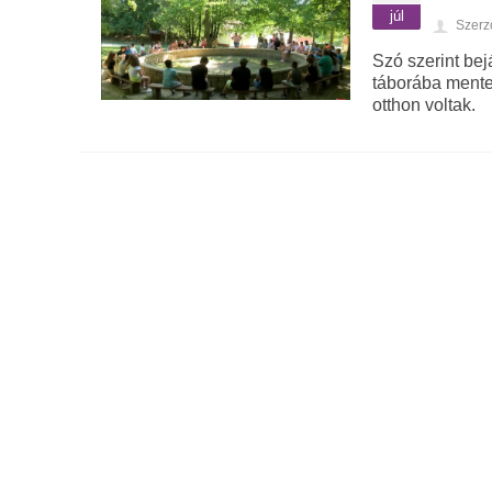
júl
Szerz
Szó szerint bej
táborába mente
otthon voltak.