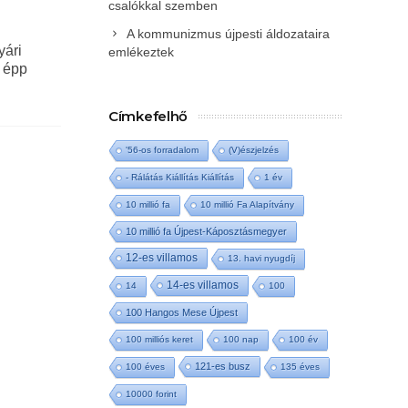
csalókkal szemben
A kommunizmus újpesti áldozataira
yári
emlékeztek
r épp
Címkefelhő
'56-os forradalom
(V)észjelzés
- Rálátás Kiállítás Kiállítás
1 év
10 millió fa
10 millió Fa Alapítvány
10 millió fa Újpest-Káposztásmegyer
12-es villamos
13. havi nyugdíj
14-es villamos
14
100
100 Hangos Mese Újpest
100 milliós keret
100 nap
100 év
121-es busz
100 éves
135 éves
10000 forint