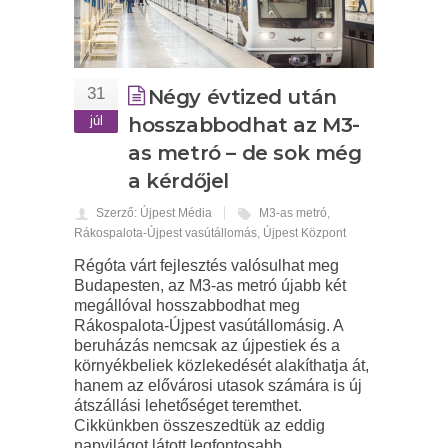
31
Négy évtized után
júl
hosszabbodhat az M3-
as metró – de sok még
a kérdőjel
Szerző: Újpest Média
M3-as metró
,
Rákospalota-Újpest vasútállomás
,
Újpest Központ
Régóta várt fejlesztés valósulhat meg
Budapesten, az M3-as metró újabb két
megállóval hosszabbodhat meg
Rákospalota-Újpest vasútállomásig. A
beruházás nemcsak az újpestiek és a
környékbeliek közlekedését alakíthatja át,
hanem az elővárosi utasok számára is új
átszállási lehetőséget teremthet.
Cikkünkben összeszedtük az eddig
napvilágot látott legfontosabb