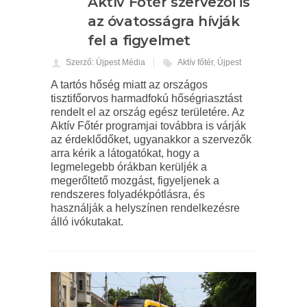
Aktív Főtér szervezői is
az óvatosságra hívják
fel a figyelmet
Szerző: Újpest Média
Aktív főtér
,
Újpest
A tartós hőség miatt az országos
tisztifőorvos harmadfokú hőségriasztást
rendelt el az ország egész területére. Az
Aktív Főtér programjai továbbra is várják
az érdeklődőket, ugyanakkor a szervezők
arra kérik a látogatókat, hogy a
legmelegebb órákban kerüljék a
megerőltető mozgást, figyeljenek a
rendszeres folyadékpótlásra, és
használják a helyszínen rendelkezésre
álló ivókutakat.