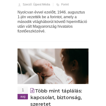
Szerző: Újpest Média
Forint
Nyolcvan évvel ezelőtt, 1946. augusztus
1-jén vezették be a forintot, amely a
második világháborút követő hiperinfláció
után vált Magyarország hivatalos
fizetőeszközévé.
1
Több mint táplálás:
aug
kapcsolat, biztonság,
szeretet