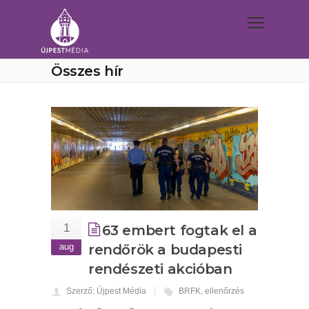
Összes hír
1
63 embert fogtak el a
aug
rendőrök a budapesti
rendészeti akcióban
Szerző: Újpest Média
BRFK
,
ellenőrzés