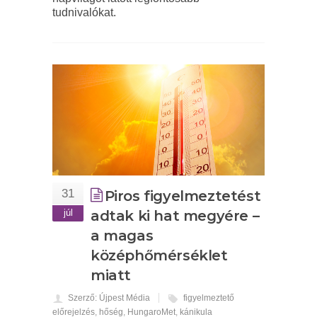
tudnivalókat.
31
Piros figyelmeztetést
júl
adtak ki hat megyére –
a magas
középhőmérséklet
miatt
Szerző: Újpest Média
figyelmeztető
előrejelzés
,
hőség
,
HungaroMet
,
kánikula