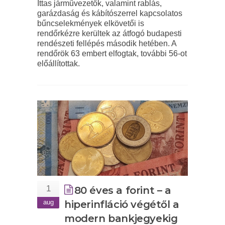
Ittas járművezetők, valamint rablás,
garázdaság és kábítószerrel kapcsolatos
bűncselekmények elkövetői is
rendőrkézre kerültek az átfogó budapesti
rendészeti fellépés második hetében. A
rendőrök 63 embert elfogtak, további 56-ot
előállítottak.
1
80 éves a forint – a
aug
hiperinfláció végétől a
modern bankjegyekig