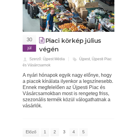
30
Piaci körkép július
júl
végén
Szerző: Újpest Média
Újpest
,
Újpesti Piac
és Vásárcsarnok
A nyári hónapok egyik nagy előnye, hogy
a piacok kínálata ilyenkor a legszínesebb.
Ennek megfelelően az Újpesti Piac és
Vásárcsarnokban most is rengeteg friss,
szezonális termék közül válogathatnak a
vásárlók.
Előző
1
2
3
4
5