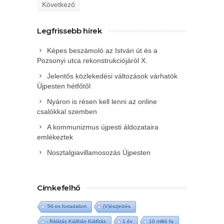
Következő
Legfrissebb hírek
Képes beszámoló az István út és a
Pozsonyi utca rekonstrukciójáról X.
Jelentős közlekedési változások várhatók
Újpesten hétfőtől
Nyáron is résen kell lenni az online
csalókkal szemben
A kommunizmus újpesti áldozataira
emlékeztek
Nosztalgiavillamosozás Újpesten
Címkefelhő
'56-os forradalom
(V)észjelzés
- Rálátás Kiállítás Kiállítás
1 év
10 millió fa