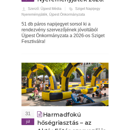
Szerző: Újpest Média
Sziget Napijegy
Nyereményjáték
,
Újpest Önkormányzata
51 db páros napijegyet sorsol ki a
rendezvény szervezőjének jóvoltából
Újpest Önkormányzata a 2026-os Sziget
Fesztiválra!
31
Harmadfokú
júl
hőségriasztás – az