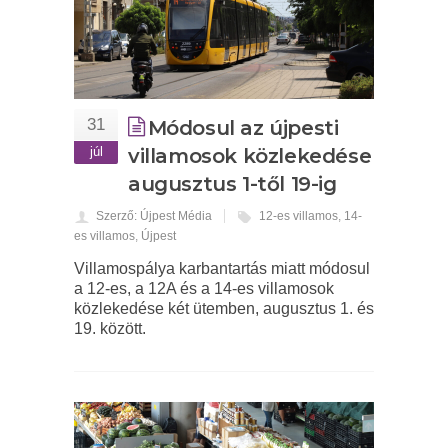
31
Módosul az újpesti
júl
villamosok közlekedése
augusztus 1-től 19-ig
Szerző: Újpest Média
12-es villamos
,
14-
es villamos
,
Újpest
Villamospálya karbantartás miatt módosul
a 12-es, a 12A és a 14-es villamosok
közlekedése két ütemben, augusztus 1. és
19. között.