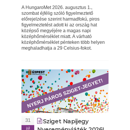
A HungaroMet 2026. augusztus 1.,
szombat éjfélig szóló figyelmeztető
előrejelzése szerint harmadfokú, piros
figyelmeztetést adott ki az ország hat
középső megyéjére a magas napi
középhőmérséklet miatt. A várható
középhőmérséklet pénteken több helyen
meghaladhatja a 29 Celsius-fokot.
31
Sziget Napijegy
júl
Nyereményjáték 2026!