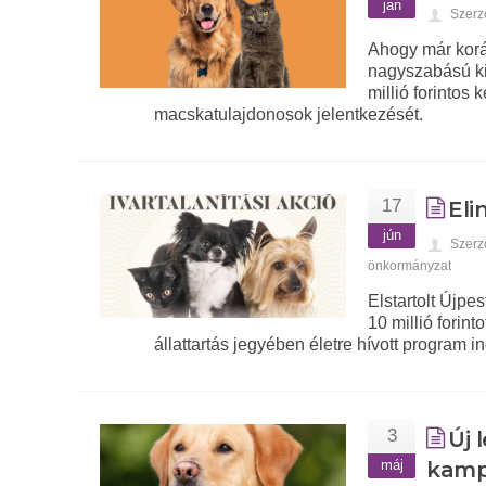
jan
Szerz
Ahogy már korá
nagyszabású kisá
millió forintos 
macskatulajdonosok jelentkezését.
17
Eli
jún
Szerz
önkormányzat
Elstartolt Újp
10 millió forint
állattartás jegyében életre hívott program in
3
Új 
máj
kamp