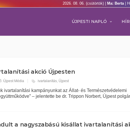
2026. 08. 06. (csütörtök) |
Ma: Berta
| H
ÚJPESTI NAPLÓ
HÍR
rtalanítási akció Újpesten
ő: Újpest Média
ivartalanítás
,
Újpest
tjuk ivartalanítási kampányunkat az Állat- és Természetvédelemi
együttműködve” – jelentette be dr. Trippon Norbert, Újpest polgá
ndult a nagyszabású kisállat ivartalanítási a