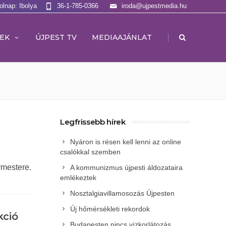
olnap: Ibolya
36-1-785-0366
iroda@ujpestmedia.hu
|
EK
ÚJPEST TV
MEDIAAJÁNLAT
Legfrissebb hírek
Nyáron is résen kell lenni az online
csalókkal szemben
rmestere.
A kommunizmus újpesti áldozataira
emlékeztek
Nosztalgiavillamosozás Újpesten
Új hőmérsékleti rekordok
kció
Budapesten nincs vízkorlátozás,