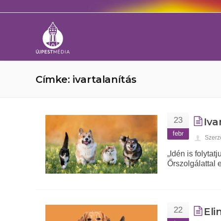
Címke: ivartalanítás
23
Iva
febr
Szerz
„Idén is folyta
Őrszolgálattal 
22
Eli