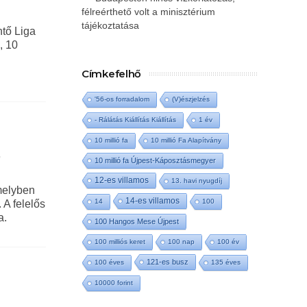
félreérthető volt a minisztérium
tájékoztatása
tő Liga
, 10
Címkefelhő
'56-os forradalom
(V)észjelzés
- Rálátás Kiállítás Kiállítás
1 év
10 millió fa
10 millió Fa Alapítvány
,
10 millió fa Újpest-Káposztásmegyer
12-es villamos
13. havi nyugdíj
melyben
14-es villamos
14
100
 A felelős
a.
100 Hangos Mese Újpest
100 milliós keret
100 nap
100 év
121-es busz
100 éves
135 éves
10000 forint