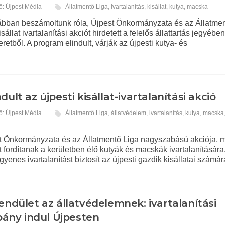
ő: Újpest Média
Állatmentő Liga
,
ivartalanítás
,
kisállat
,
kutya
,
macska
bban beszámoltunk róla, Újpest Önkormányzata és az Állatmen
llat ivartalanítási akciót hirdetett a felelős állattartás jegyében
keretből. A program elindult, várják az újpesti kutya- és
ndult az újpesti kisállat-ivartalanítási akció
ő: Újpest Média
Állatmentő Liga
,
állatvédelem
,
ivartalanítás
,
kutya
,
macska
est Önkormányzata és az Állatmentő Liga nagyszabású akciója, 
ot fordítanak a kerületben élő kutyák és macskák ivartalanítására.
gyenes ivartalanítást biztosít az újpesti gazdik kisállatai számár
lendület az állatvédelemnek: ivartalanítási
ány indul Újpesten