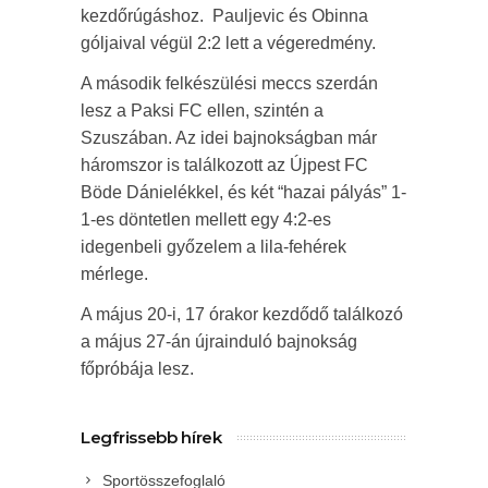
kezdőrúgáshoz. Pauljevic és Obinna
góljaival végül 2:2 lett a végeredmény.
A második felkészülési meccs szerdán
lesz a Paksi FC ellen, szintén a
Szuszában. Az idei bajnokságban már
háromszor is találkozott az Újpest FC
Böde Dánielékkel, és két “hazai pályás” 1-
1-es döntetlen mellett egy 4:2-es
idegenbeli győzelem a lila-fehérek
mérlege.
A május 20-i, 17 órakor kezdődő találkozó
a május 27-án újrainduló bajnokság
főpróbája lesz.
Legfrissebb hírek
Sportösszefoglaló