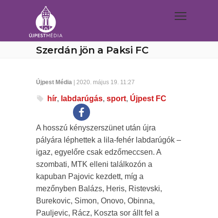
Szerdán jön a Paksi FC
Újpest Média
| 2020. május 19. 11:27
hír
,
labdarúgás
,
sport
,
Újpest FC
A hosszú kényszerszünet után újra
pályára léphettek a lila-fehér labdarúgók –
igaz, egyelőre csak edzőmeccsen. A
szombati, MTK elleni találkozón a
kapuban Pajovic kezdett, míg a
mezőnyben Balázs, Heris, Ristevski,
Burekovic, Simon, Onovo, Obinna,
Pauljevic, Rácz, Koszta sor állt fel a