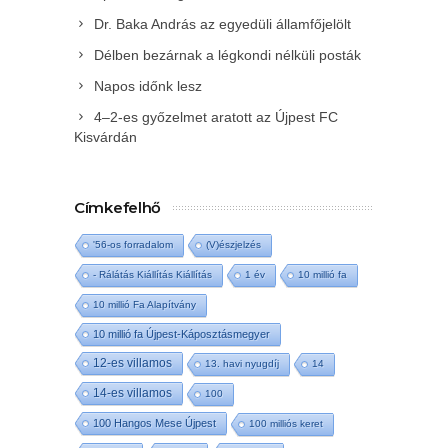
Dr. Baka András az egyedüli államfőjelölt
Délben bezárnak a légkondi nélküli posták
Napos időnk lesz
4–2-es győzelmet aratott az Újpest FC
Kisvárdán
Címkefelhő
'56-os forradalom
(V)észjelzés
- Rálátás Kiállítás Kiállítás
1 év
10 millió fa
10 millió Fa Alapítvány
10 millió fa Újpest-Káposztásmegyer
12-es villamos
13. havi nyugdíj
14
14-es villamos
100
100 Hangos Mese Újpest
100 milliós keret