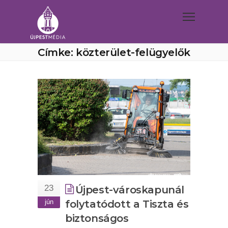
Címke: közterület-felügyelők
23
Újpest-városkapunál
jún
folytatódott a Tiszta és
biztonságos