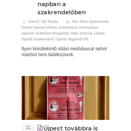
napban a
szakrendelőben
Szerző: Tari Tamás
Déri Tibor
,
háziorvosok
,
Károlyi Sándor kórház
,
koronavírus
,
koronavírus-
vakcina
,
közterület-felügyelők
,
oltás
,
orvosok
,
Újpest
,
Újpesti Szakrendelő
,
Újpesti Vagyonőr Kft.
Ilyen körültekintő oltási metódussal sehol
máshol nem találkoztunk.
11
Újpest továbbra is