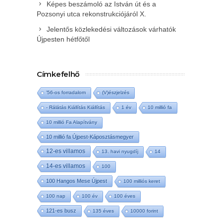
Képes beszámoló az István út és a
Pozsonyi utca rekonstrukciójáról X.
Jelentős közlekedési változások várhatók
Újpesten hétfőtől
Címkefelhő
'56-os forradalom
(V)észjelzés
- Rálátás Kiállítás Kiállítás
1 év
10 millió fa
10 millió Fa Alapítvány
10 millió fa Újpest-Káposztásmegyer
12-es villamos
13. havi nyugdíj
14
14-es villamos
100
100 Hangos Mese Újpest
100 milliós keret
100 nap
100 év
100 éves
121-es busz
135 éves
10000 forint