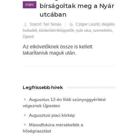
márc
bírságoltak meg a Nyár
utcában
Szerző: Tari Tamás
Czigler László
,
illegális
hulladék
,
közterület-felügyelők
,
nyár utca
,
szemetelés
,
Újpest
Az elkövetőknek össze is kellett
takarítaniuk maguk után.
Legfrissebb hírek
Augusztus 12-én földi szúnyoggyérítést
végeznek Újpesten
Augusztusi piaci körkép
Másodfokúra mérsékelték a
hőségriasztást