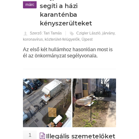
márc
segíti a házi
karanténba
kényszerülteket
Szerző: Tari Tamás
Czigler László
,
járvány
,
koronavírus
,
közterület-felügyelők
,
Újpest
Az első két hullámhoz hasonlóan most is
él az önkormányzat segélyvonala.
1
Illegális szemetelőket