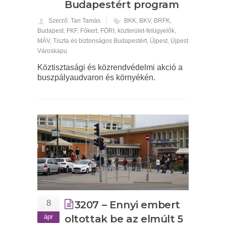
Budapestért program
Szerző: Tari Tamás
BKK
,
BKV
,
BRFK
,
Budapest
,
FKF
,
Főkert
,
FÖRI
,
közterület-felügyelők
,
MÁV
,
Tiszta és biztonságos Budapestért
,
Újpest
,
Újpest
Városkapu
Köztisztasági és közrendvédelmi akció a
buszpályaudvaron és környékén.
8
3207 – Ennyi embert
ápr
oltottak be az elmúlt 5