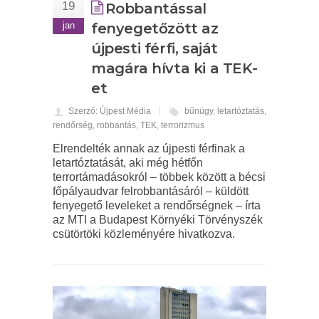
19
Robbantással
jan
fenyegetőzött az
újpesti férfi, saját
magára hívta ki a TEK-
et
Szerző: Újpest Média
bűnügy
,
letartóztatás
,
rendőrség
,
robbantás
,
TEK
,
terrorizmus
Elrendelték annak az újpesti férfinak a
letartóztatását, aki még hétfőn
terrortámadásokról – többek között a bécsi
főpályaudvar felrobbantásáról – küldött
fenyegető leveleket a rendőrségnek – írta
az MTI a Budapest Környéki Törvényszék
csütörtöki közleményére hivatkozva.