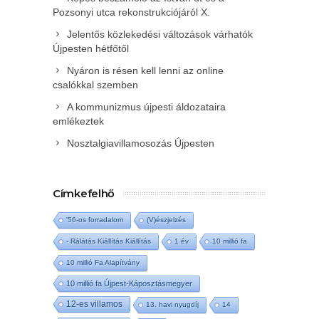
Pozsonyi utca rekonstrukciójáról X.
Jelentős közlekedési változások várhatók
Újpesten hétfőtől
Nyáron is résen kell lenni az online
csalókkal szemben
A kommunizmus újpesti áldozataira
emlékeztek
Nosztalgiavillamosozás Újpesten
Címkefelhő
'56-os forradalom
(V)észjelzés
- Rálátás Kiállítás Kiállítás
1 év
10 millió fa
10 millió Fa Alapítvány
10 millió fa Újpest-Káposztásmegyer
12-es villamos
13. havi nyugdíj
14