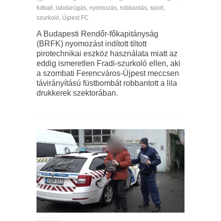
futball
,
labdarúgás
,
nyomozás
,
robbantás
,
sport
,
szurkoló
,
Újpest FC
A Budapesti Rendőr-főkapitányság
(BRFK) nyomozást indított tiltott
pirotechnikai eszköz használata miatt az
eddig ismeretlen Fradi-szurkoló ellen, aki
a szombati Ferencváros-Újpest meccsen
távirányítású füstbombát robbantott a lila
drukkerek szektorában.