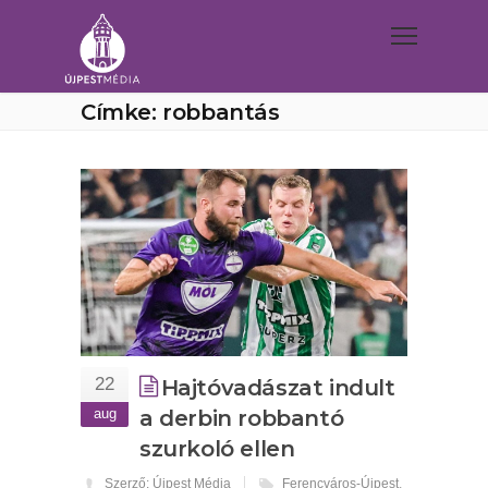
Címke: robbantás
22
Hajtóvadászat indult
aug
a derbin robbantó
szurkoló ellen
Szerző: Újpest Média
Ferencváros-Újpest
,