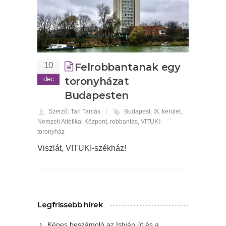
10
Felrobbantanak egy
dec
toronyházat
Budapesten
Szerző: Tari Tamás
Budapest
,
IX. kerület
,
Nemzeti Atlétikai Központ
,
robbantás
,
VITUKI-
toronyház
Viszlát, VITUKI-székház!
Legfrissebb hírek
Képes beszámoló az István út és a